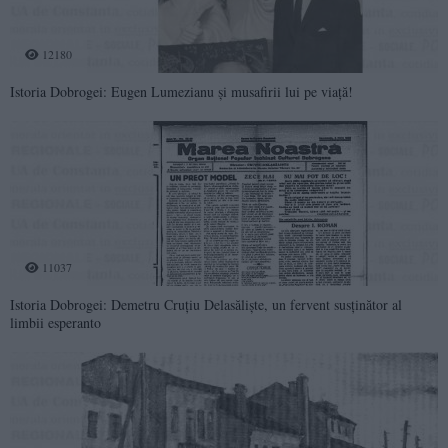
12180
Istoria Dobrogei: Eugen Lumezianu și musafirii lui pe viață!
11037
Istoria Dobrogei: Demetru Cruțiu Delasăliște, un fervent susținător al
limbii esperanto