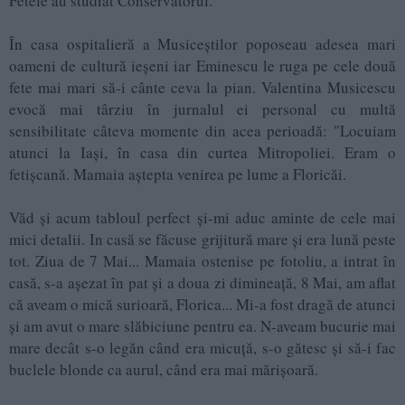
Fetele au studiat Conservatorul.
În casa ospitalieră a Musiceștilor poposeau adesea mari
oameni de cultură ieșeni iar Eminescu le ruga pe cele două
fete mai mari să-i cânte ceva la pian. Valentina Musicescu
evocă mai târziu în jurnalul ei personal cu multă
sensibilitate câteva momente din acea perioadă: "Locuiam
atunci la Iași, în casa din curtea Mitropoliei. Eram o
fetișcană. Mamaia aștepta venirea pe lume a Floricăi.
Văd și acum tabloul perfect și-mi aduc aminte de cele mai
mici detalii. In casă se făcuse grijitură mare și era lună peste
tot. Ziua de 7 Mai... Mamaia ostenise pe fotoliu, a intrat în
casă, s-a așezat în pat și a doua zi dimineață, 8 Mai, am aflat
că aveam o mică surioară, Florica... Mi-a fost dragă de atunci
și am avut o mare slăbiciune pentru ea. N-aveam bucurie mai
mare decât s-o legăn când era micuță, s-o gătesc și să-i fac
buclele blonde ca aurul, când era mai mărișoară.