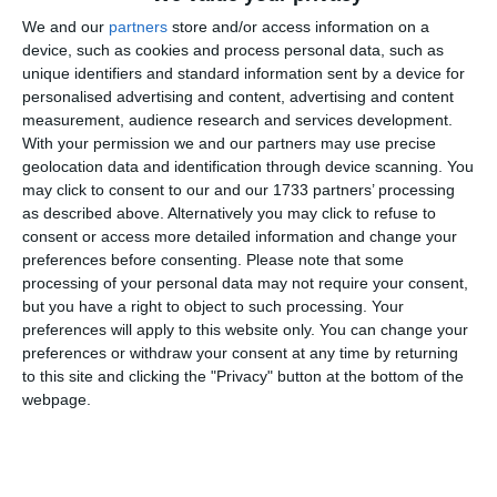
Floricăi.
We and our
partners
store and/or access information on a
device, such as cookies and process personal data, such as
Florica, mezina copiilor lui Gavriil, născută la 21
unique identifiers and standard information sent by a device for
mai 1887, Iași – d. 19 martie 1969 București, devine o
personalised advertising and content, advertising and content
renumită pianistă și profesoară de pian, considerată unul
measurement, audience research and services development.
din fondatorii școlii române de pian. Apropiată a lui George
With your permission we and our partners may use precise
Enescu și Dinu Lipatti, pe care îi acompaniază în mari
geolocation data and identification through device scanning. You
concerte, se înscrie ca o personalitate de prim rang a culturii
may click to consent to our and our 1733 partners’ processing
muzicale românești. În acest climat cultural s-a dezvoltat
as described above. Alternatively you may click to refuse to
consent or access more detailed information and change your
Valentina, botezată și Valenția.
preferences before consenting.
Please note that some
processing of your personal data may not require your consent,
but you have a right to object to such processing. Your
Fuga după ursit
preferences will apply to this website only. You can change your
Acolo, pe scena operei din Iași, Valentina și-a cunoscut
preferences or withdraw your consent at any time by returning
ursitul, au cântat împreună și s-au căsătorit. Baritonul
to this site and clicking the "Privacy" button at the bottom of the
Cristea Georgescu pleacă împreună cu tânăra lui soție la
webpage.
Milano, pentru desăvârșirea unei cariere artistice, dar se
întorc licențiați în litere și drept.