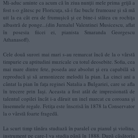
Mi-aduc aminte ca acum că în ziua nunții mele prima grijă a
fost s-o gătesc pe Floricuța, să-i fac bucle frumoase și să mă
uit la ea cât era de frumușică și ce bine-i stătea cu rochița
albastră de ponge...(din Jurnalul Valentinei Musicescu, aflat
în posesia fiicei ei, pianista Smaranda Georgescu
Athanasoff).
Cele două surori mai mari s-au remarcat încă de la o vârstă
timpurie cu aptitudini muzicale cu totul deosebite. Sofia, cea
mai mare dintre fete, poseda auz absolut și era capabilă să
reproducă și să armonizeze melodii la pian. La cinci ani a
cântat la pian în fața reginei Natalia a Bulgariei, care se afla
în trecere prin Iași. Aceasta a fost atât de impresionată de
talentul copilei încât i-a dăruit un inel marcat cu coroana și
însemnele regale. Fetița este înscrisă în 1878 la Conservator
la o vârstă foarte fragedă.
La scurt timp tânăra studiază în paralel cu pianul și violina,
instrument pe care-l va studia până în 1888. După căsătoria