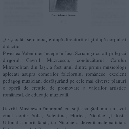
„O școală se cunoaşte după directorii ei şi după corpul ei
didactic”
Povestea Valentinei începe în Iași. Scriam și cu alt prilej că
dirijorul Gavriil Muzicescu, conducătorul Corului
Mitropolitan din Iași, a fost unul dintre primii muzicologi
aplecați asupra comorilor folclorului românesc, excelent
pedagog muzician, desfășurând pe cele mai diverse planuri
o operă de creație, de promovare a valorilor artistice
românești, de educație muzicală.
Gavriil Musicescu împreună cu soția sa Ștefania, au avut
cinci copii: Sofia, Valentina, Florica, Nicolae și Iosif.
Ultimul a murit tânăr, iar Nicolae a devenit matematician.