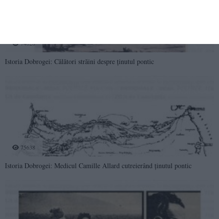
74028
Istoria Dobrogei: Călători străini despre ținutul pontic
75638
Istoria Dobrogei: Medicul Camille Allard cutreierând ținutul pontic