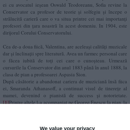
ei cu avocatul ieșean Oswald Teodoreanu, Sofia revine la
Conservator ca profesor de teorie și solfegiu și începe o
strălucită carieră care o va situa printre cei mai importanți
profesori din țara noastră în acest domeniu. In 1904, este
dirijorul Corului Conservatorului.
Cea de-a doua fiică, Valentina, are aceleași calități muzicale
dar și înclinații spre literatură. Avea un farmec personal care
o făcea iubită de toți cei care o cunoșteau. Urmează
cursurile la Conservator din anul 1883 până în anul 1888, la
clasa de pian a profesoarei Aspasia Sion.
După căsătorie a abandonat cariera de muziciană însă fiica
ei, Smaranda Athanasoff, a continuat visul de tinerețe al
mamei, devenind o pianistă de success și notorietate.
[1]
Printre altele l-a acompaniat pe George Enescu la pian, la
Ateneul român.
Smaranda este în același timp nepoata scriitoarei Alice
Voinescu, sora lui Colea Musicescu și implicit nepoata
We value your privacy