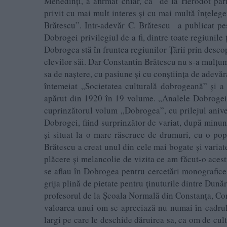
Mehedinți, a afirmat chiar, că de la Herodot părint
privit cu mai mult interes și cu mai multă înțelege
Brătescu”. Intr-adevăr C. Brătescu a publicat pe
Dobrogei privilegiul de a fi, dintre toate regiunil
Dobrogea stă în fruntea regiunilor Țării prin descope
elevilor săi. Dar Constantin Brătescu nu s-a mulțumi
sa de naștere, cu pasiune și cu conștiința de adevă
întemeiat „Societatea culturală dobrogeană” și a 
apărut din 1920 în 19 volume. „Analele Dobrogei”
cuprinzătorul volum „Dobrogea”, cu prilejul anive
Dobrogei, fiind surprinzător de variat, după minun
și situat la o mare răscruce de drumuri, cu o pop
Brătescu a creat unul din cele mai bogate și vari
plăcere și melancolie de vizita ce am făcut-o acest
se aflau în Dobrogea pentru cercetări monografice 
grija plină de pietate pentru ținuturile dintre Dună
profesorul de la Școala Normală din Constanța, Co
valoarea unui om se apreciază nu numai în cadrul re
largi pe care le deschide dăruirea sa, ca om de cultu