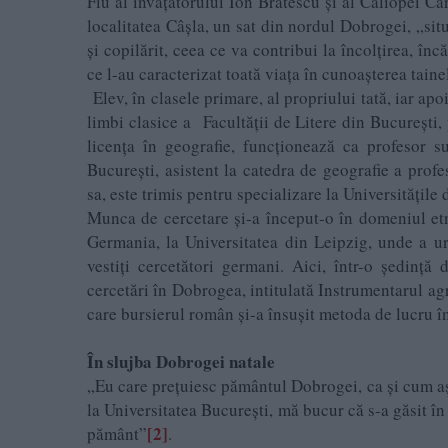
Fiu al învăţătorului Ion Brătescu şi al Caliopei C
localitatea Câşla, un sat din nordul Dobrogei, „situ
şi copilărit, ceea ce va contribui la încolţirea, încă
ce l-au caracterizat toată viaţa în cunoaşterea taine
Elev, în clasele primare, al propriului tată, iar apo
limbi clasice a Facultăţii de Litere din Bucureşti, 
licența în geografie, funcționează ca profesor su
București, asistent la catedra de geografie a prof
sa, este trimis pentru specializare la Universităţile 
Munca de cercetare și-a început-o în domeniul etno
Germania, la Universitatea din Leipzig, unde a ur
vestiți cercetători germani. Aici, într-o ședință
cercetări în Dobrogea, intitulată Instrumentarul ag
care bursierul român și-a însușit metoda de lucru în 
În slujba Dobrogei natale
„Eu care prețuiesc pământul Dobrogei, ca și cum aș 
la Universitatea București, mă bucur că s-a găsit în
[2]
pământ”
.