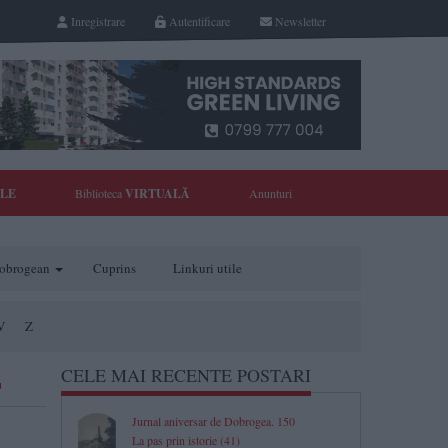
Inregistrare
Autentificare
Newsletter
YLE
Biblioteca
VIRTUALĂ
Anunturi
 dobrogean
Cuprins
Linkuri utile
V
Z
CELE MAI RECENTE POSTARI
u
Jurnal aniversar de Dobrogea. 150
La pas prin istorie (41)