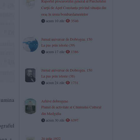
Raportul procurorului general al Parchetului
Curții de Apel Constanța privind situația din
oraș în urma bombardamentelor
acum 10 zile
3546
Jurnal aniversar de Dobrogea. 150
La pas prin istorie (39)
acum 17 zile
1386
Jurnal aniversar de Dobrogea. 150
La pas prin istorie (38)
acum 24 zile
1731
 lumina
Arhive dobrogene
Planul de activitate al Căminului Cultural
din Medgidia
acum 30 zile
6397
ograful
20 iulie 1922