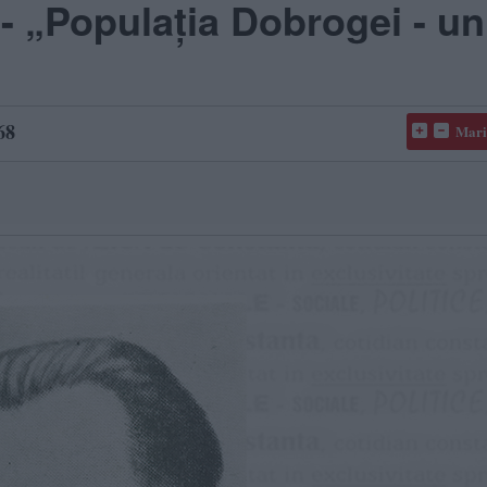
- „Populația Dobrogei - un
68
Mari