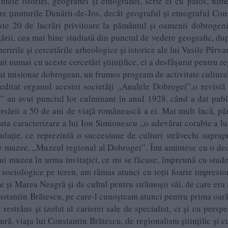
ele istoriei, geografiei și etnografiei, scrie el cu patos, nim
re ținuturile Dunării-de-Jos, decât geograful și etnograful Con
ste 20 de lucrări privitoare la pământul și oamenii dobrogen
e țării, cea mai bine studiată din punctul de vedere geografic, d
ririle și cercetările arheologice și istorice ale lui Vasile Pârvan
t numai cu aceste cercetări științifice, ci a desfășurat pentru r
rat misionar dobrogean, un frumos program de activitate cultural
editat organul acestei societăți „Analele Dobrogei”,o revistă
 au avut punctul lor culminant în anul 1928, când a dat publi
rsării a 50 de ani de viață românească a ei. Mai mult încă, p
ata caracterizare a lui Ion Simionescu „o adevărat corabie a l
ulație, ce reprezintă o succesiune de culturi străvechi suprap
ate muzee, „Muzeul regional al Dobrogei”. Îmi amintesc cu o de
ui muzeu în urma invitației, ce mi se făcuse, împreună cu stude
sociologice pe teren, am rămas atunci cu toții foarte impresio
re și Marea Neagră și de cultul pentru strămoșii săi, de care era
nstantin Brătescu, pe care-l cunoșteam atunci pentru prima oar
strâns și izolat al carierei sale de specialist, ci și cu perspe
ră, viața lui Constantin Brătescu, de regionalism științific și cu