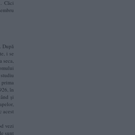
i. Căci
membru
l. După
e, i se
a seca,
 omului
 studiu
t prima
926, în
când și
apelor,
c acest
od vezi
le sunt