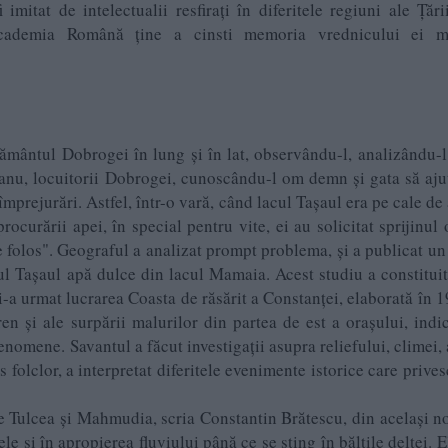
mitat de intelectualii resfirați în diferitele regiuni ale Țări
. Academia Română ține a cinsti memoria vrednicului ei 
 pământul Dobrogei în lung și în lat, observându-l, analizându-
nu, locuitorii Dobrogei, cunoscându-l om demn și gata să ajut
prejurări. Astfel, într-o vară, când lacul Tașaul era pe cale de 
rocurării apei, în special pentru vite, ei au solicitat sprijinul
 folos". Geograful a analizat prompt problema, și a publicat un
ul Tașaul apă dulce din lacul Mamaia. Acest studiu a constitui
 i-a urmat lucrarea Coasta de răsărit a Constanței, elaborată în 1
en și ale surpării malurilor din partea de est a orașului, indi
enomene. Savantul a făcut investigații asupra reliefului, climei, 
 folclor, a interpretat diferitele evenimente istorice care prives
re Tulcea și Mahmudia, scria Constantin Brătescu, din același n
 și în apropierea fluviului până ce se sting în bălțile deltei. E