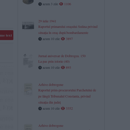
acum 3 zile
1106
29 iulie 1941
Raportul primarului orașului Sulina privind
situația în oraș după bombardamente
me text
acum 10 zile
3897
Jurnal aniversar de Dobrogea. 150
La pas prin istorie (40)
acum 10 zile
893
Arhive dobrogene
Raportul prim-procurorului Parchetului de
pe lângă Tribunalul Constanta, privind
situaţia din judeţ
acum 10 zile
3352
​Arhive dobrogene