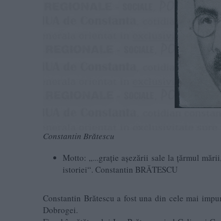
Constantin Brătescu
Motto: „...grație așezării sale la țărmul măr
istoriei“. Constantin BRĂTESCU
Constantin Brătescu a fost una din cele mai impun
Dobrogei.