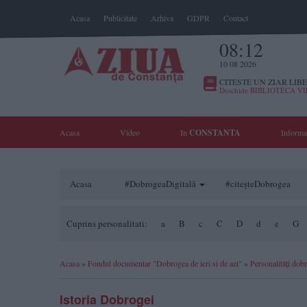
Acasa
Publicitate
Arhiva
GDPR
Contact
08:12
10 08 2026
CITESTE UN ZIAR LIBE
Deschide BIBLIOTECA V
Acasa
Video
In
CONSTANTA
Informa
Acasa
#DobrogeaDigitală
#citeșteDobrogea
Cuprins personalitati:
a
B
c
C
D
d
e
G
Acasa
»
Fondul documentar "Dobrogea de ieri si de azi"
»
Personalități dob
Istoria Dobrogei