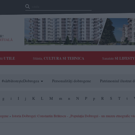
R!
IRTUALĂ
tii
UTILE
Stiinta,
CULTURA SI TEHNICA
Sanatate
SI LIFEST
#sărbătoreșteDobrogea
Personalități dobrogene
Patrimoniul ilustrat
g
i
I
j
K
L
M
m
n
N
P
p
R
S
T
t
rogene
»
Istoria Dobrogei: Constantin Brătescu - „Populația Dobrogei - un muzeu etnografic vi