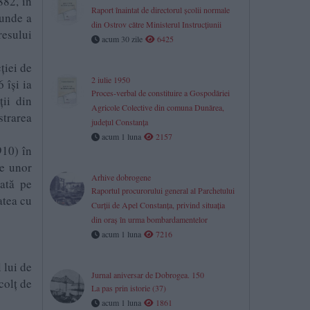
882, în
Raport înaintat de directorul școlii normale
 unde a
din Ostrov către Ministerul Instrucțiunii
resului
acum 30 zile
6425
ţiei de
2 iulie 1950
 își ia
Proces-verbal de constituire a Gospodăriei
ții din
Agricole Colective din comuna Dunărea,
strarea
județul Constanța
acum 1 luna
2157
910) în
le unor
Arhive dobrogene
zată pe
Raportul procurorului general al Parchetului
atea cu
Curţii de Apel Constanţa, privind situaţia
din oraş în urma bombardamentelor
acum 1 luna
7216
 lui de
Jurnal aniversar de Dobrogea. 150
colț de
La pas prin istorie (37)
acum 1 luna
1861