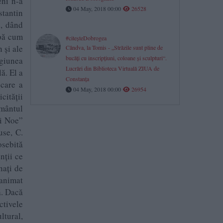
eni n-a
04 May, 2018 00:00
26528
stantin
i, dând
upă cum
#citeşteDobrogea
 și ale
Cândva, la Tomis - „Străzile sunt pline de
bucăţi cu inscripţiuni, coloane şi sculpturi“.
egiunea
Lucrări din Biblioteca Virtuală ZIUA de
ă. El a
Constanţa
 care a
04 May, 2018 00:00
26954
cității
ământul
ui Noe”
use, C.
osebită
nții ce
nați de
 animat
ă. Dacă
ctivele
ltural,