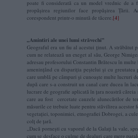
poate fi considerată ca un model vrednic de a fi i
propășirea regiunilor face propășirea Țării
[4]
corespondent printr-o minută de tăcere.
„Amintiri ale unei lumi străvechi”
Geograful era un fiu al acestui ținut. A străbătut
cum ne relatează un exeget al său, George Nimigea
adresau profesorului Constantin Brătescu în multe îm
amenințând cu dispariția peștelui și cu greutatea p
care umblă pe câmpuri și cunoaște multe lucruri de
după care s-a construit un canal care ducea în lac
lucrare de geografie aplicată în țara noastră căreia
care au fost cercetate cauzele alunecărilor de ter
măsurile ce trebuie luate pentru stăvilirea acestor f
vegetației, toponimiei, etnografiei Dobrogei, a cules
colț de țară.
„Dacă pornești cu vaporul de la Galați la vale, sp
cum se desface o culme de dealuri care merg paralele