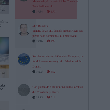
Mamaia după o avarie RAJA Constanța.
Pompierii intervin
4:20
19:34
1501
omânia
c
Știri România
Tânără, de 26 ani, dată dispărută! Aceasta a
plecat de la domiciliu și n-a mai revenit
19:16
499
România emite alertă Comisiei Europene, pe
fondul secetei severe și al scăderii nivelului
Dunării
19:05
382
4:04
sată
Cod galben de furtuni în mai multe localități
de
din Constanța și Tulcea
18:45
318