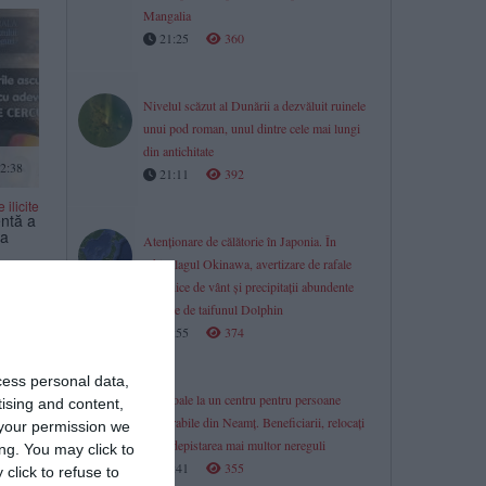
Mangalia
21:25
360
Nivelul scăzut al Dunării a dezvăluit ruinele
unui pod roman, unul dintre cele mai lungi
din antichitate
2:38
21:11
392
ilicite
ntă a
ua
Atenționare de călătorie în Japonia. În
arhipelagul Okinawa, avertizare de rafale
puternice de vânt și precipitații abundente
cauzate de taifunul Dolphin
20:55
374
cess personal data,
Controale la un centru pentru persoane
tising and content,
vulnerabile din Neamț. Beneficiarii, relocați
your permission we
după depistarea mai multor nereguli
ng. You may click to
1:21
20:41
355
click to refuse to