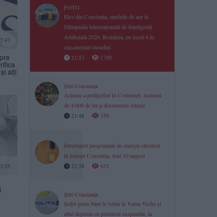
FOTO
Elev din Constanța, medalie de aur la
Olimpiada Internațională de Inteligență
Artificială 2026. România, pe locul 4 în
17:47
clasamentul mondial
spre
21:53
1788
rifica
i alți
Știri Constanța
Acțiune a polițiștilor în Costinești. Amenzi
de 4.000 de lei și documente retrase
21:48
356
Întreruperi programate de energie electrică
în județul Constanța, luni 10 august
21:38
652
15:35
i
Știri Constanța
Șofer prins băut la volan în Vama Veche și
altul depistat cu permisul suspendat, la