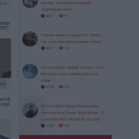
autorități, a fost găsită în siguranță.
0:19
„Împreună am reușit!”
08:17
93
.
drelor
MENT)
Calendar ortodox 8 august 2026. Sfântul
care a fost exilat pentru apărarea credinței
08:11
102
Horoscop pentru sâmbătă, 08 august 2026.
Previziuni astrale complete pentru toate
zodiile
09:55
07:59
203
larmă
 copii
FOTO+VIDEO. Barjele folosite pentru
intervenția de pe Dunăre. Radu Miruță - „E
o procedură lentă, calculată de specialiști”
23:03
490