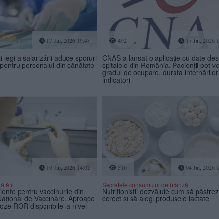
17 Jul, 2026 19:48
492
17 Jul, 2026 
i legi a salarizării aduce sporuri
CNAS a lansat o aplicație cu date de
i pentru personalul din sănătate
spitalele din România. Pacienții pot ve
gradul de ocupare, durata internărilor ș
indicatori
10 Jul, 2026 14:02
516
04 Jul, 2026 
ătății
Secretele consumului de brânză
ciente pentru vaccinurile din
Nutriționiștii dezvăluie cum să păstrez
ațional de Vaccinare. Aproape
corect și să alegi produsele lactate
oze ROR disponibile la nivel