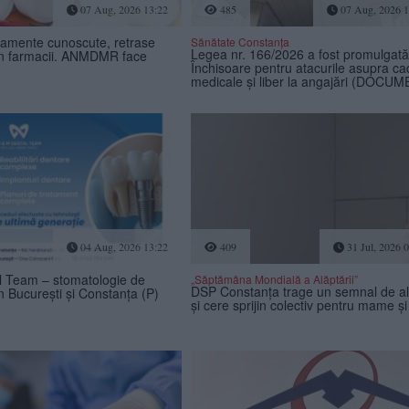
07 Aug, 2026 13:22
485
07 Aug, 2026 1
amente cunoscute, retrase
Sănătate Constanța
Legea nr. 166/2026 a fost promulgată
in farmacii. ANMDMR face
Închisoare pentru atacurile asupra ca
medicale și liber la angajări (DOCU
04 Aug, 2026 13:22
409
31 Jul, 2026 
 Team – stomatologie de
„Săptămâna Mondială a Alăptării”
DSP Constanța trage un semnal de a
n București și Constanța (P)
și cere sprijin colectiv pentru mame și