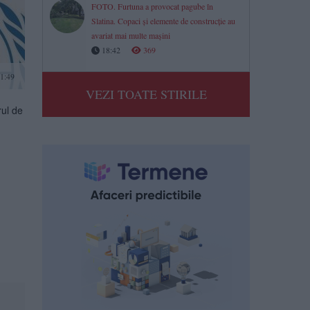
FOTO. Furtuna a provocat pagube în
Slatina. Copaci și elemente de construcție au
avariat mai multe mașini
18:42
369
1:49
VEZI TOATE STIRILE
rul de