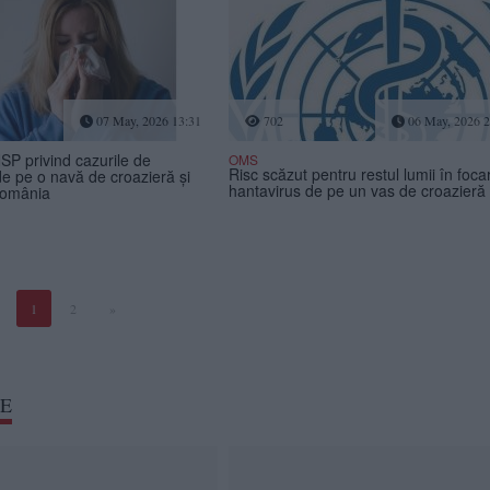
07 May, 2026 13:31
702
06 May, 2026 2
INSP privind cazurile de
OMS
Risc scăzut pentru restul lumii în foca
de pe o navă de croazieră și
hantavirus de pe un vas de croazieră
 România
1
2
»
TE