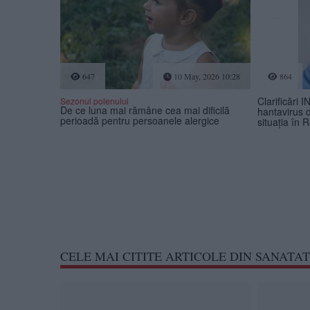
647
10 May, 2026 10:28
864
Clarificări 
Sezonul polenului
De ce luna mai rămâne cea mai dificilă
hantavirus 
perioadă pentru persoanele alergice
situația în
CELE MAI CITITE ARTICOLE DIN SANATA