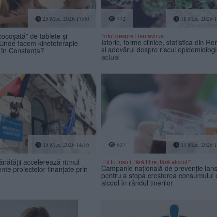
25 May, 2026 17:00
772
18 May, 2026 1
ocoșată” de tablete și
Totul despre Hantavirus
Istoric, forme clinice, statistica din R
Unde facem kinetoterapie
și adevărul despre riscul epidemiologi
i în Constanța?
actual
15 May, 2026 14:16
637
11 May, 2026 1
ănătății accelerează ritmul
„Fii tu însuți, fără filtre, fără alcool!”
Campanie națională de prevenție lan
ente proiectelor finanțate prin
pentru a stopa creșterea consumului 
alcool în rândul tinerilor