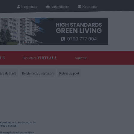
Inregistrare
Autentificare
Newsletter
YLE
Biblioteca
VIRTUALĂ
Anunturi
are de Pasti
Retete pentru sarbatori
Retete de post