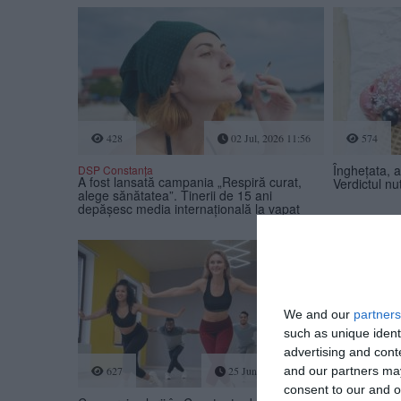
428
02 Jul, 2026 11:56
574
Înghețata, a
DSP Constanța
A fost lansată campania „Respiră curat,
Verdictul nut
alege sănătatea”. Tinerii de 15 ani
depășesc media internațională la vapat
We and our
partners
such as unique ident
advertising and con
and our partners may
627
25 Jun, 2026 17:00
969
consent to our and o