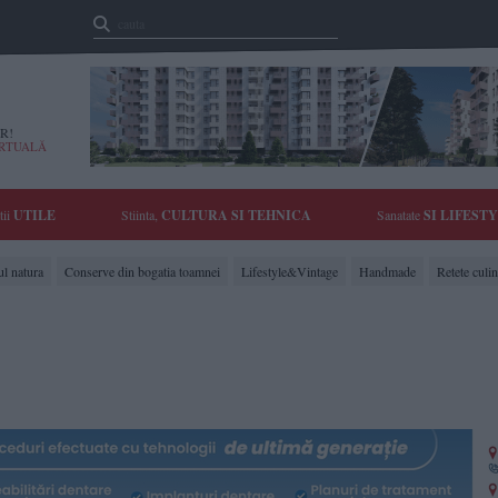
R!
IRTUALĂ
tii
UTILE
Stiinta,
CULTURA SI TEHNICA
Sanatate
SI LIFEST
ul natura
Conserve din bogatia toamnei
Lifestyle&Vintage
Handmade
Retete culin