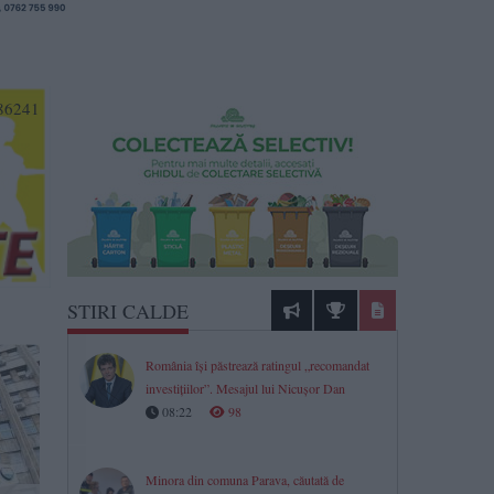
986241
STIRI CALDE
România își păstrează ratingul „recomandat
investițiilor”. Mesajul lui Nicușor Dan
08:22
98
Minora din comuna Parava, căutată de