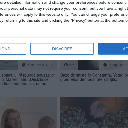
ală DSP Constanța
Noi fonduri prin PNRR
ore detailed information and change your preferences before consenti
nitorizare privind o bacterie
Peste cinci milioane de lei virați pentr
să prin contact fizic strâns,
cabinetele medicilor de familie și
our personal data may not require your consent, but you have a right t
 raportate în Europa
digitalizarea instituțiilor sanitare
ferences will apply to this website only. You can change your preferen
y returning to this site and clicking the "Privacy" button at the bottom
IONS
DISAGREE
A
15 Jun, 2026 09:14
872
03 Jun, 2026 1
spitalului răspunde acuzațiilor
Oaze de liniște în Constanța. Yoga, pr
 la Maternitate. „Decizia se
și beneficii demonstrate științific
criterii matematice, nu pe