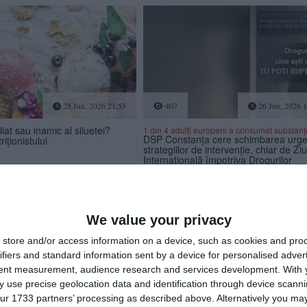
28 Jun, 2026 21:53
407
26 Jun, 2026 1
liat sau inamic al siluetei?
1 din 4 adulți europeni a consumat substanțe 
DSP Constanța cere schimbarea urge
riționistului
strategiilor de intervenție, chiar de Zi
Internațională împotriva Drogurilor
We value your privacy
store and/or access information on a device, such as cookies and pro
ifiers and standard information sent by a device for personalised adver
tent measurement, audience research and services development.
With 
 use precise geolocation data and identification through device scanni
25 Jun, 2026 10:48
722
19 Jun, 2026 1
ur 1733 partners’ processing as described above. Alternatively you may 