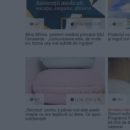
447
23 Jul, 2026 11:25
572
Alina Mîrlea, asistent medical principal SAJ
Proiectul noi
Constanța - „Comunicarea este, de multe
și reguli no
ori, forma cea mai subtilă de îngrijire”
627
11 Jul, 2026 21:30
383
„Secretul” pentru a părea mai slab peste
Ministerul Săn
Stocuri sufi
noapte nu are legătură cu dieta. Ce spun
Programul N
nutriționiștii
69.000 de d
național