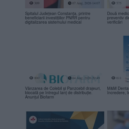
309
07 Aug, 2026 14:07
575
Spitalul Județean Constanța, printre
Două medic
beneficiarii investițiilor PNRR pentru
preventiv d
digitalizarea sistemului medical
verificări
800
04 Aug, 2026 20:49
611
Vânzarea de Colebil și Panzcebil drajeuri,
M&M Dental
blocată pe întregul lanț de distribuție.
încredere, î
Anunțul Biofarm