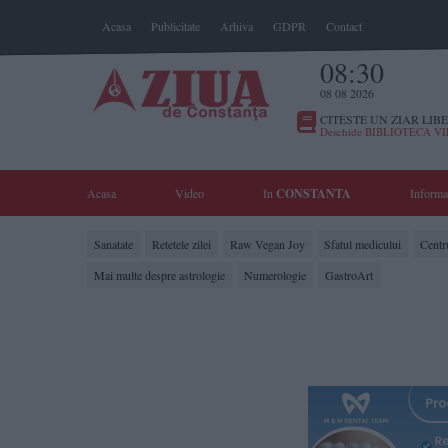
Acasa
Publicitate
Arhiva
GDPR
Contact
08:30
08 08 2026
CITESTE UN ZIAR LIBE
Deschide BIBLIOTECA V
Acasa
Video
In
CONSTANTA
Informa
Sanatate
Retetele zilei
Raw Vegan Joy
Sfatul medicului
Centr
Mai multe despre astrologie
Numerologie
GastroArt