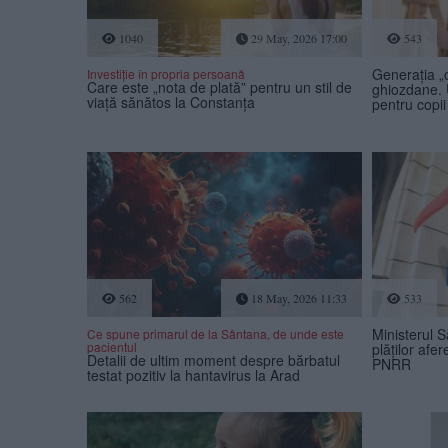
1040
29 May, 2026 17:00
543
Generația „c
Investiție în propria persoană
Care este „nota de plată” pentru un stil de
ghiozdane. 
viață sănătos la Constanța
pentru copi
562
18 May, 2026 11:33
533
Ministerul S
Ce spune primarul de la Sântana, de unde este
pacientul
plăților afer
Detalii de ultim moment despre bărbatul
PNRR
testat pozitiv la hantavirus la Arad