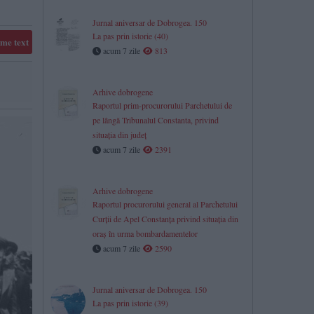
Jurnal aniversar de Dobrogea. 150
La pas prin istorie (40)
me text
acum 7 zile
813
Arhive dobrogene
Raportul prim-procurorului Parchetului de
pe lângă Tribunalul Constanta, privind
situaţia din judeţ
acum 7 zile
2391
​Arhive dobrogene
Raportul procurorului general al Parchetului
Curții de Apel Constanța privind situația din
oraș în urma bombardamentelor
acum 7 zile
2590
Jurnal aniversar de Dobrogea. 150
La pas prin istorie (39)