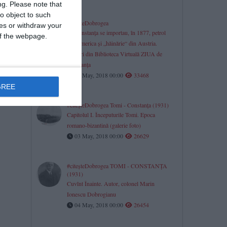
ng.
Please note that
o object to such
#citeşteDobrogea
ces or withdraw your
La Constanţa se importau, în 1877, petrol
 of the webpage.
din America şi „hăinărie“ din Austria.
la
Lucrări din Biblioteca Virtuală ZIUA de
e şi un
Constanţa
07 May, 2018 00:00
33468
GREE
#citeşteDobrogea Tomi - Constanţa (1931)
Capitolul I. Începuturile Tomi. Epoca
romano-bizantină (galerie foto)
03 May, 2018 00:00
26629
#citeşteDobrogea TOMI - CONSTANŢA
(1931)
Cuvînt Înainte. Autor, colonel Marin
Ionescu Dobrogianu
04 May, 2018 00:00
26454