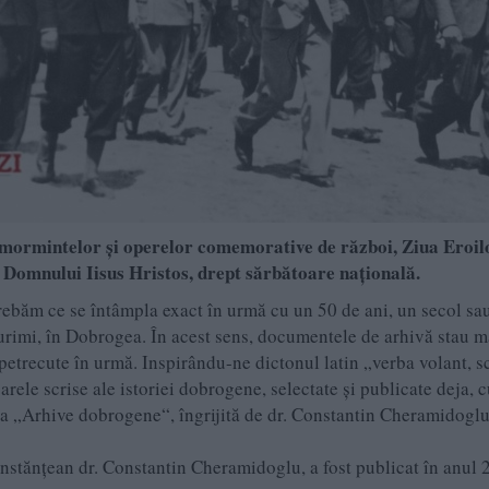
 mormintelor și operelor comemorative de război,
Ziua Eroil
 Domnului Iisus Hristos
, drept
sărbătoare națională
.
ntrebăm ce se întâmpla exact în urmă cu un 50 de ani, un secol s
urimi, în Dobrogea. În acest sens, documentele de arhivă stau m
petrecute în urmă. Inspirându-ne dictonul latin „verba volant, s
ele scrise ale istoriei dobrogene, selectate și publicate deja, 
rea „Arhive dobrogene“, îngrijită de dr. Constantin Cheramidoglu
nstănţean dr. Constantin Cheramidoglu, a fost publicat în anul 