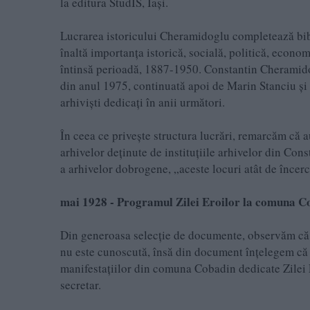
la editura StudIS, Iaşi.
Lucrarea istoricului Cheramidoglu completează bib
înaltă importanţa istorică, socială, politică, econ
întinsă perioadă, 1887-1950. Constantin Cheramidog
din anul 1975, continuată apoi de Marin Stanciu şi 
arhivişti dedicaţi în anii următori.
În ceea ce priveşte structura lucrări, remarcăm că 
arhivelor deţinute de instituţiile arhivelor din Con
a arhivelor dobrogene, „aceste locuri atât de încerc
mai 1928 - Programul Zilei Eroilor la comuna C
Din generoasa selecție de documente, observăm că î
nu este cunoscută, însă din document înțelegem că 
manifestațiilor din comuna Cobadin dedicate Zilei E
secretar.