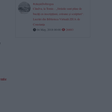
#citeşteDobrogea
Cândva, la Tomis - „Străzile sunt pline de
bucăţi cu inscripţiuni, coloane şi sculpturi“.
Lucrări din Biblioteca Virtuală ZIUA de
Constanţa
04 May, 2018 00:00
26883
e
ente