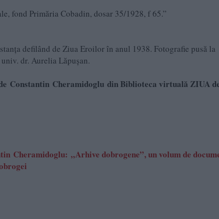
le, fond Primăria Cobadin, dosar 35/1928, f 65.”
stanța defilând de Ziua Eroilor în anul 1938. Fotografie pusă la
univ. dr. Aurelia Lăpuşan.
 de Constantin Cheramidoglu din Biblioteca virtuală ZIUA d
tantin Cheramidoglu: „Arhive dobrogene”, un volum de docum
Dobrogei