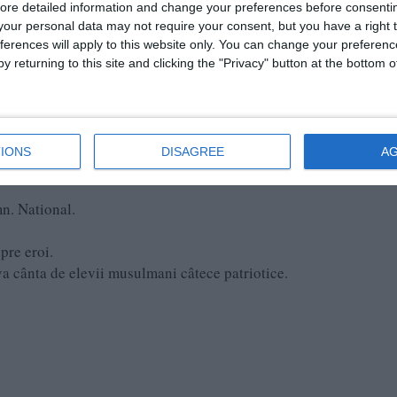
ore detailed information and change your preferences before consenti
our personal data may not require your consent, but you have a right t
r lua parte la te deum.
ferences will apply to this website only. You can change your preferen
y returning to this site and clicking the "Privacy" button at the bottom
ți locuitorii din sat fără deosebire de naţionalitate vor lua parte 
muna Viişoara la cimitirul ortodox din localitate, unde se va fac
IONS
DISAGREE
A
mn. National.
pre eroi.
a cânta de elevii musulmani câtece patriotice.