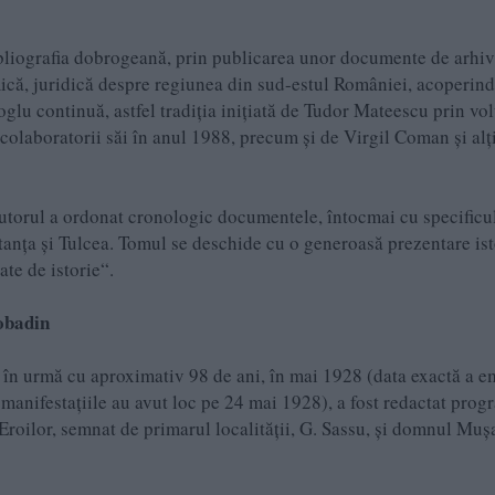
liografia dobrogeană, prin publicarea unor documente de arhiv
omică, juridică despre regiunea din sud-estul României, acoperind
lu continuă, astfel tradiţia iniţiată de Tudor Mateescu prin vo
colaboratorii săi în anul 1988, precum şi de Virgil Coman şi alţ
autorul a ordonat cronologic documentele, întocmai cu specificu
stanţa şi Tulcea. Tomul se deschide cu o generoasă prezentare is
ate de istorie“.
obadin
n urmă cu aproximativ 98 de ani, în mai 1928 (data exactă a em
manifestațiile au avut loc pe 24 mai 1928), a fost redactat prog
roilor, semnat de primarul localității, G. Sassu, și domnul Mușa