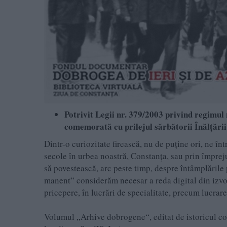
Potrivit Legii
nr. 379/2003 privind regimul
comemorat
ă
cu prilejul
sărbăt
orii
Înălțării
Dintr-o curiozitate firească, nu de puține ori, ne î
secole în urbea noastră, Constanța, sau prin împrej
să povestească, arc peste timp, despre întâmplările 
manent“ considerăm necesar a reda digital din izvoar
pricepere, în lucrări de specialitate, precum lucra
Volumul „Arhive dobrogene“, editat de istoricul co