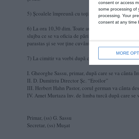
consent or access m
some processing of y
5) Școalele împreună cu toţi învățătorii și elevii vo
processing. Your pre
consent at any time b
6) La ora 10,30 dim. Toate autorităţile, şcolile și to
slujba ce se va oficia de părintele lon Chivu din co
parastas şi se vor ţine cuvântările ocazionale.
MORE OPT
7) La cimitir va vorbi după cum urmează:
I. Gheorghe Sassu, primar, după care se va cânta I
II. D. Dumitriu Director Şc. “Eroilor”
III. Herbert Hahn Pastor, corul german va cânta des
IV. Amet Murtaza înv. de limba turcă după care se v
Primar, (ss) G. Sassu
Secretar, (ss) Mușat