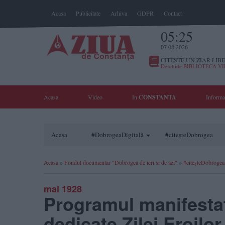
Acasa
Publicitate
Arhiva
GDPR
Contact
05:25
07 08 2026
CITESTE UN ZIAR LIBE
Deschide BIBLIOTECA V
Acasa
Video
In
CONSTANTA
Informa
Acasa
#DobrogeaDigitală
#citeșteDobrogea
Acasa
»
Fondul documentar "Dobrogea de ieri si de azi"
»
#citeșteDobrogea
mai 1928
Programul manifesta
dedicate Zilei Eroilor