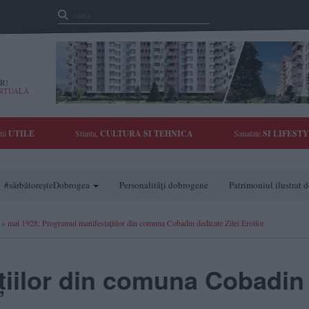
R!
IRTUALĂ
tii
UTILE
Stiinta,
CULTURA SI TEHNICA
Sanatate
SI LIFEST
#sărbătoreșteDobrogea
Personalități dobrogene
Patrimoniul ilustrat
»
mai 1928: Programul manifestațiilor din comuna Cobadin dedicate Zilei Eroilor
țiilor din comuna Cobadin