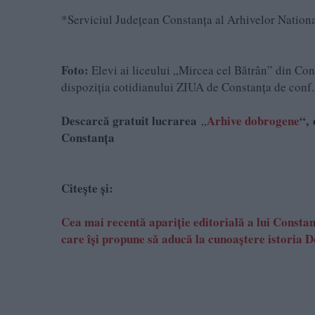
*Serviciul Judeţean Constanţa al Arhivelor Nationa
F
oto:
Elevi ai liceului „Mircea cel Bătrân” din Con
dispoziţia cotidianului ZIUA de Constanţa de conf. 
Descarcă gratuit lucrarea
Arhive dobrogene
“,
„
Constanța
Citește și:
Cea mai recentă apariție editorială a lui Cons
care își propune să aducă la cunoaștere istoria 