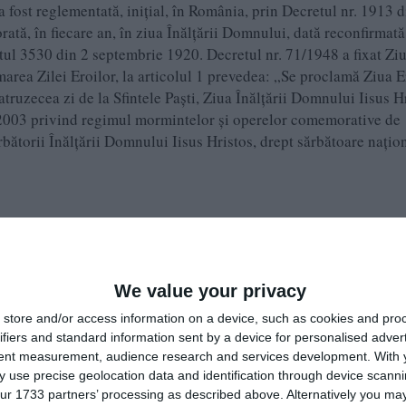
a fost reglementată, inițial, în România, prin Decretul nr. 1913 d
ată, în fiecare an, în ziua Înălțării Domnului, dată reconfirmată
ul 3530 din 2 septembrie 1920. Decretul nr. 71/1948 a fixat Zi
area Zilei Eroilor, la articolul 1 prevedea: „Se proclamă Ziua E
ruzecea zi de la Sfintele Paști, Ziua Înălțării Domnului Iisus Hr
79/2003 privind regimul mormintelor și operelor comemorative de
bătorii Înălțării Domnului Iisus Hristos, drept sărbătoare națio
aţional la toate instituţiile cât şi la casele particulare.
germană şi geamie.
We value your privacy
ţa la primărie unde împreună cu toţi funcţionarii vor merge la b
store and/or access information on a device, such as cookies and pro
ifiers and standard information sent by a device for personalised adver
tent measurement, audience research and services development.
With 
 use precise geolocation data and identification through device scanni
munale toţi locuitorii din sat indiferent de confesiune sau naţion
ur 1733 partners’ processing as described above. Alternatively you may 