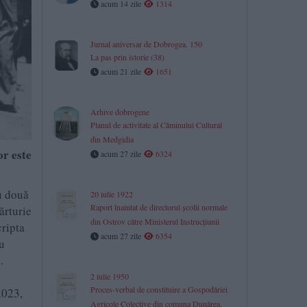
acum 14 zile
1314
Jurnal aniversar de Dobrogea. 150
La pas prin istorie (38)
acum 21 zile
1651
Arhive dobrogene
Planul de activitate al Căminului Cultural
din Medgidia
or este
acum 27 zile
6324
au două
20 iulie 1922
Raport înaintat de directorul școlii normale
ărturie
din Ostrov către Ministerul Instrucțiunii
cripta
acum 27 zile
6354
cu
.
2 iulie 1950
Proces-verbal de constituire a Gospodăriei
2023,
Agricole Colective din comuna Dunărea,