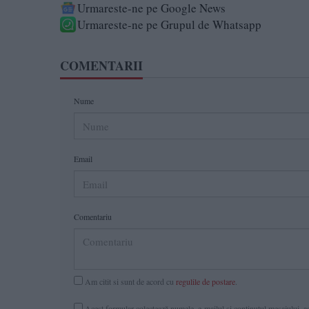
Urmareste-ne pe Google News
Urmareste-ne pe Grupul de Whatsapp
COMENTARII
Nume
Email
Comentariu
Am citit si sunt de acord cu
regulile de postare
.
Acest formular colectează numele, e-mailul şi conținutul mesajului, ast