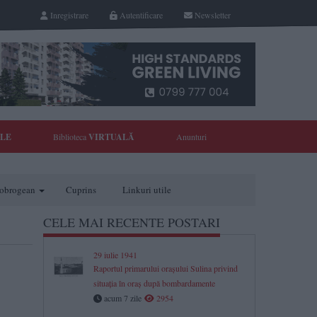
Inregistrare
Autentificare
Newsletter
YLE
Biblioteca
VIRTUALĂ
Anunturi
 dobrogean
Cuprins
Linkuri utile
CELE MAI RECENTE POSTARI
29 iulie 1941
Raportul primarului orașului Sulina privind
situația în oraș după bombardamente
acum 7 zile
2954