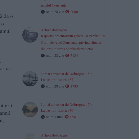
județul Constanța
acum 28 zile
2086
ă de o
 o
lumul
Arhive dobrogene
Raportul procurorului general al Parchetului
i
Curţii de Apel Constanţa, privind situaţia
din oraş în urma bombardamentelor
acum 28 zile
7134
l
torică
Jurnal aniversar de Dobrogea. 150
La pas prin istorie (37)
acum 28 zile
1783
iterii
Jurnal aniversar de Dobrogea. 150
La pas prin istorie (36)
ramul
acum 1 luna
1540
t,
Arhive dobrogene