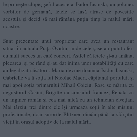
le primește chipeș șeful acesteia, Isidor Iasinski, un polonez
vorbitor de germană, fetele se lasă atrase de poveștile
acestuia și decid să mai rămână puțin timp la malul mării
noastre.
Sunt prezentate unui proprietar care avea un restaurant
situat în actuala Piaţa Ovidiu, unde cele şase au putut oferi
cu mult succes un café concert. Astfel că fetele şi-au amânat
plecarea, şi pe rând şi-au dat inima unor notabilităţi cu care
au legalizat căsătorii. Maria devine doamna Isidor Iasinski,
Gabrielle va fi soţia lui Nicolae Macri, căpitanul portului, şi
mai apoi soţia primarului Mihail Coiciu, Rose se mărită cu
negustorul Cosini, Brigitte cu consulul francez, Renata cu
un inginer român şi cea mai mică cu un tehnician elveţian.
Mai târziu, trei dintre ele îşi urmează soţii în alte misiuni
profesionale, doar surorile Blitzner rămân până la sfârşitul
vieţii în oraşul adoptiv de la malul mării.