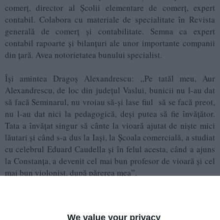
comerț, director al Școlii elementare de comerț, expert
contabil. Colabora cu materiale de specialitate în Revista
generală de comerț și contabilitate. Semna ca expert
contabil rapoarte și bilanțuri ale unor importante companii
din țară. Avea notorietatea bunului specialist.
Îşi amintea Dragoş Alexandrescu: „Pe tatăl meu, Aur
Alexandrescu, de loc din judeţul Vaslui, bunicii nu l-au dat
să facă Seminarul, nu vroiau să-şi lase fiul să se facă preot,
nu l-au dat nici la pedagogică, deşi putea să fie învăţător.
Tata a învăţat singur să cânte la vioară ajutat de nişte mici
lăutari şi când s-a dus la Iaşi, la Şcoala comercială, a studiat
cu celebrul Eduard Caudella şi în felul acesta, când a ajuns
la Constanţa, a devenit cel mai bun profesor de vioară şi cel
mai bun violonist, după părerea mea”.
Aur Alexandrescu participa la șezătorile organizate de
comunitățile etnice locale, mai ales la cele ținute de Liga
We value your privacy
culturală în noul teatru „Tranulis”. Cronicile erau