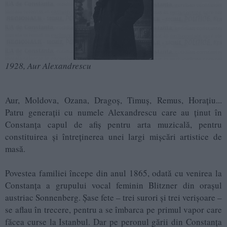
1928, Aur Alexandrescu
Aur, Moldova, Ozana, Dragoș, Timuș, Remus, Horațiu...
Patru generații cu numele Alexandrescu care au ținut în
Constanța capul de afiș pentru arta muzicală, pentru
constituirea și întreținerea unei largi mișcări artistice de
masă.
Povestea familiei începe din anul 1865, odată cu venirea la
Constanța a grupului vocal feminin Blitzner din oraşul
austriac Sonnenberg. Șase fete – trei surori și trei verișoare –
se aflau în trecere, pentru a se îmbarca pe primul vapor care
făcea curse la Istanbul. Dar pe peronul gării din Constanța