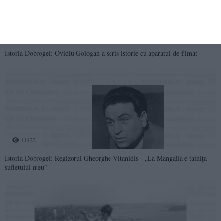
77174
Istoria Dobrogei: Ovidiu Gologan a scris istorie cu aparatul de filmat
11422
Istoria Dobrogei: Regizorul Gheorghe Vitanidis - „La Mangalia e tainița
sufletului meu”