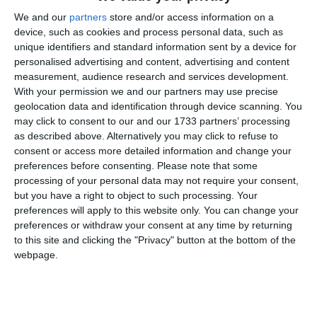
elogioase, subliniind talentul, modestia și seriozitatea
We and our
partners
store and/or access information on a
muzicianului.
device, such as cookies and process personal data, such as
unique identifiers and standard information sent by a device for
personalised advertising and content, advertising and content
La data de 1 iunie 1928, Aur Alexandrescu a înfiinţat și
measurement, audience research and services development.
condus Cercul de muzică instrumentală
Astra dobrogeană
,
With your permission we and our partners may use precise
ca filială a Societăţii pentru literatură şi cultură
Astra
din
geolocation data and identification through device scanning. You
Sibiu.
may click to consent to our and our 1733 partners’ processing
as described above. Alternatively you may click to refuse to
În cadrul cercului s-au pus bazele unui cvartet de coarde cu
consent or access more detailed information and change your
preferences before consenting.
Please note that some
Aur Alexandrescu vioară l, Garbis Avachian, violă, Costa
processing of your personal data may not require your consent,
Lulludi, cello, şi Kimen Cutava, vioară ll.
but you have a right to object to such processing. Your
Și-a construit o casă mare pe strada Mircea.
preferences will apply to this website only. You can change your
preferences or withdraw your consent at any time by returning
Soprana Moldova Ghițescu, fiica poștașului și soția
to this site and clicking the "Privacy" button at the bottom of the
expertului contabil
webpage.