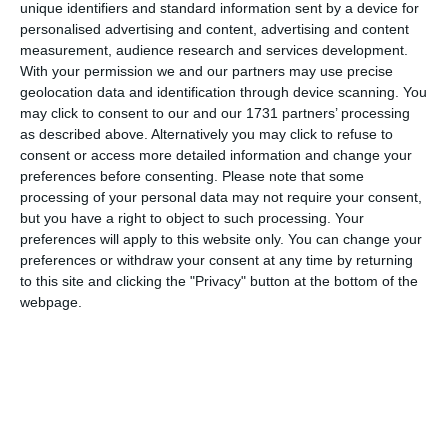
unique identifiers and standard information sent by a device for
personalised advertising and content, advertising and content
measurement, audience research and services development.
With your permission we and our partners may use precise
geolocation data and identification through device scanning. You
may click to consent to our and our 1731 partners’ processing
as described above. Alternatively you may click to refuse to
4200
consent or access more detailed information and change your
preferences before consenting.
Please note that some
1967 Bricul Mircea la Portsmouth
processing of your personal data may not require your consent,
but you have a right to object to such processing. Your
preferences will apply to this website only. You can change your
preferences or withdraw your consent at any time by returning
to this site and clicking the "Privacy" button at the bottom of the
webpage.
5174
1953 Scriitorul Ion Aramă elev al LMM din Galați