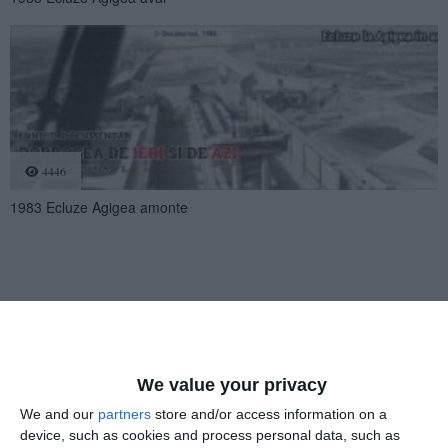
4446
1983 Ecluze Agigea amonte
4790
We value your privacy
We and our
partners
store and/or access information on a
1983 Ecluze Agigea
device, such as cookies and process personal data, such as