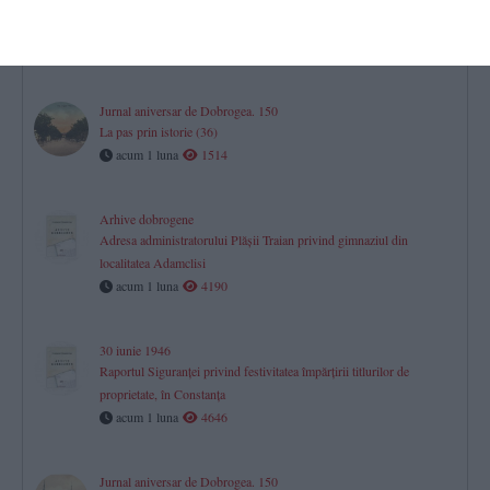
Jurnal aniversar de Dobrogea. 150
La pas prin istorie (37)
acum 27 zile
1758
Jurnal aniversar de Dobrogea. 150
La pas prin istorie (36)
acum 1 luna
1514
Arhive dobrogene
Adresa administratorului Plăşii Traian privind gimnaziul din
localitatea Adamclisi
acum 1 luna
4190
30 iunie 1946
Raportul Siguranței privind festivitatea împărțirii titlurilor de
proprietate, în Constanța
acum 1 luna
4646
Jurnal aniversar de Dobrogea. 150