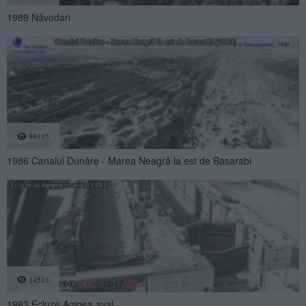
1989 Năvodari
16145
1986 Canalul Dunăre - Marea Neagră la est de Basarabi
14518
1983 Ecluze Agigea aval