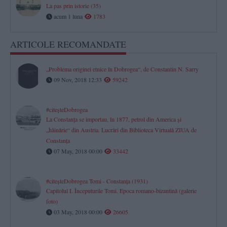
La pas prin istorie (35)
acum 1 luna
1783
ARTICOLE RECOMANDATE
„Problema originei etnice în Dobrogea“, de Constantin N. Sarry
09 Nov, 2018 12:33
59242
#citeşteDobrogea
La Constanţa se importau, în 1877, petrol din America şi
„hăinărie“ din Austria. Lucrări din Biblioteca Virtuală ZIUA de
Constanţa
07 May, 2018 00:00
33442
#citeşteDobrogea Tomi - Constanţa (1931)
Capitolul I. Începuturile Tomi. Epoca romano-bizantină (galerie
foto)
03 May, 2018 00:00
26605