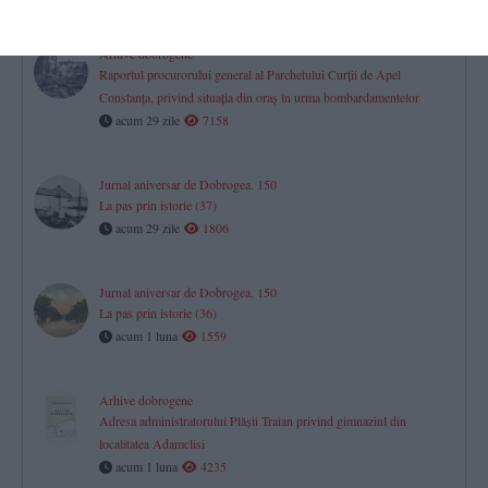
Arhive dobrogene
Raportul procurorului general al Parchetului Curţii de Apel
Constanţa, privind situaţia din oraş în urma bombardamentelor
acum 29 zile
7158
Jurnal aniversar de Dobrogea. 150
La pas prin istorie (37)
acum 29 zile
1806
Jurnal aniversar de Dobrogea. 150
La pas prin istorie (36)
acum 1 luna
1559
Arhive dobrogene
Adresa administratorului Plăşii Traian privind gimnaziul din
localitatea Adamclisi
acum 1 luna
4235