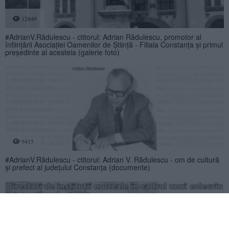
12649
#AdrianV.Rădulescu - ctitorul: Adrian Rădulescu, promotor al
înfiinţării Asociaţiei Oamenilor de Ştiinţă - Filiala Constanţa şi primul
preşedinte al acesteia (galerie foto)
9415
#AdrianV.Rădulescu - ctitorul: Adrian V. Rădulescu - om de cultură
şi prefect al judeţului Constanţa (documente)