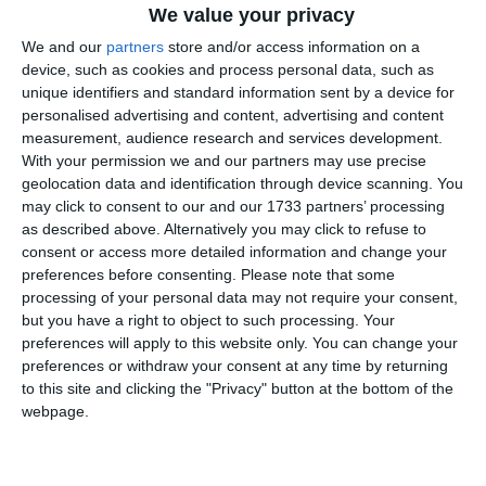
We value your privacy
We and our
partners
store and/or access information on a
7979
device, such as cookies and process personal data, such as
unique identifiers and standard information sent by a device for
#AdrianV.Rădulescu - ctitorul: Amintirile prof. univ. dr. Alexandru
Barnea despre colegul său, Adrian V. Rădulescu (galerie foto)
personalised advertising and content, advertising and content
measurement, audience research and services development.
With your permission we and our partners may use precise
geolocation data and identification through device scanning. You
may click to consent to our and our 1733 partners’ processing
as described above. Alternatively you may click to refuse to
consent or access more detailed information and change your
preferences before consenting.
Please note that some
processing of your personal data may not require your consent,
5925
but you have a right to object to such processing. Your
#AdrianV.Radulescu - ctitorul: Dr. Magdalena Tiţă - „Un mare Om,
preferences will apply to this website only. You can change your
un excelent arheolog și strălucit profesor“ (galerie foto)
preferences or withdraw your consent at any time by returning
to this site and clicking the "Privacy" button at the bottom of the
webpage.