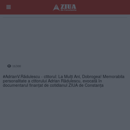
16300
#AdrianV.Rădulescu - ctitorul: La Mulți Ani, Dobrogea! Memorabila
personalitate a ctitorului Adrian Rădulescu, evocată în
documentarul finanţat de cotidianul ZIUA de Constanţa