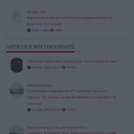
30 iunie 1946
Raportul Siguranței privind festivitatea împărțirii titlurilor de
proprietate, în Constanța
acum 1 luna
4689
ARTICOLE RECOMANDATE
„Problema originei etnice în Dobrogea“, de Constantin N. Sarry
09 Nov, 2018 12:33
59296
#citeşteDobrogea
La Constanţa se importau, în 1877, petrol din America şi
„hăinărie“ din Austria. Lucrări din Biblioteca Virtuală ZIUA de
Constanţa
07 May, 2018 00:00
33487
#citeşteDobrogea Tomi - Constanţa (1931)
Capitolul I. Începuturile Tomi. Epoca romano-bizantină (galerie