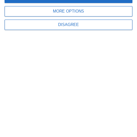
„Profesorul Adrian Rădulescu (1932-2000), personalitate
plurivalentă a Constanţei“ (galerie foto)
MORE OPTIONS
DISAGREE
6055
#AdrianV.Rădulescu - ctitorul: Cercetarea, protejarea şi
promovarea unei comori inestimabile, Tezaurul de sculpturi de la
Tomis (galerie foto)
6264