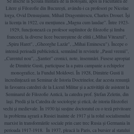
Se înscrie la Școala militară de la Botoşani, apoi la Facultatea de
Litere şi Filozofie din Bucureşti, avându-i ca profesori pe Nicolae
lorga, Ovid Densuşianu, Mihail Dragomirescu, Charles Drouet. Îşi
ia licenţa în 1922, cu menţiunea „Magna cum laudae”. Între 1923-
1929, funcţionează ca profesor suplinitor de filozofie şi limba
franceză, la diverse licee bucureştene de elită („Mihai Viteazul",
„Spiru Haret", „Gheorghe Lazăr", „Mihai Eminescu"). Începe o
intensă perioadă publicistică, semnând în revistele „Pasul vremii”,
„Curentul nou”, „Şantier” cronici, note, însemnări. Fusese apropiat
de Dimitrie Gusti, participase la a patra campanie a echipelor
monografice, la Fundul Moldovei. În 1928, Dimitrie Gusti îi
încredinţează un Seminar de Istoria Doctrinelor, dar acesta renunţă
în favoarea catedrei de la Liceul Militar şi a activităţii de asistent la
Seminarul de Filozofie Antică, la catedra prof. Ştefan Zeletin, din
laşi. Predă şi la Catedra de sociologie şi etică, de istoria filozofiei
vechi şi medievale. În 1930 îşi susţine doctoratul cu o teză privitoare
la problema agrară a Rusiei înainte de 1917 şi la rolul socialismului
marxist în transformările sociale prin care trec Rusia şi Germania în
perioada 1917-1918. În 1937, pleacă la Paris, ca bursier al statului