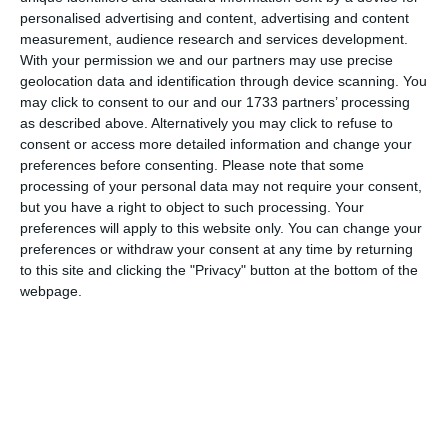
pe fereastră au risipit fiorii visului rău ce te chinuie toată noaptea și
personalised advertising and content, advertising and content
care îți părea fără sfârșit, ca și criza sufletească pe care o străbatem“.
measurement, audience research and services development.
[3]
With your permission we and our partners may use precise
geolocation data and identification through device scanning. You
may click to consent to our and our 1733 partners’ processing
Întreaga activitate filozofică a lui Claudian aduce cercetarea istorică
as described above. Alternatively you may click to refuse to
a filosofiei în spaţiul socialului. Gândirea lui filozofică, alături de
consent or access more detailed information and change your
celelalte produse culturale, este generată de mediul social, într-un
preferences before consenting.
Please note that some
anumit moment istoric. Preocupările lui de sociologie a cunoașterii
processing of your personal data may not require your consent,
și de istorie a filozofiei sunt completate cu versuri de un lirism
but you have a right to object to such processing. Your
preferences will apply to this website only. You can change your
discret, intelectualizat, senin.
preferences or withdraw your consent at any time by returning
to this site and clicking the "Privacy" button at the bottom of the
A semnat volumele: „Cercetări filosofice şi sociologice” - laşi,
webpage.
1935; „Colectivismul în filosofia lui Platon” - laşi, 1936; „Originea
socială a filozofiei lui Auguste Comte” - Bucureşti, Editura
Fundaţiei, 1936; „Curs de metodologie” - laşi, 1939; „Cunoaştere şi
suflet” - laşi, 1940; „Antisemitismul şi cauzele lui sociale” -
Bucureşti, 1945; „Reflexiuni asupra originii războiului actual” -
Bucureşti, 1945; „Senin”. Versuri - Bucureşti, 1972, ediţie