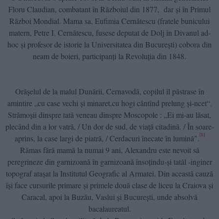
Floru Claudian, combatant în Războiul din 1877, dar şi în Primul
Război Mondial. Mama sa, Eufimia Cernătescu (fratele bunicului
matern, Petre I. Cernătescu, fusese deputat de Dolj în Divanul ad-
hoc şi profesor de istorie la Universitatea din Bucureşti) cobora din
neam de boieri, participanţi la Revoluţia din 1848.
Orășelul de la malul Dunării, Cernavodă, copilul îl păstrase în
amintire „cu case vechi şi minaret,cu hogi cântînd prelung şi-ncet“.
Strămoşii dinspre tată veneau dinspre Moscopole : „Ei mi-au lăsat,
plecând din a lor vatră, / Un dor de sud, de viaţă citadină. / În soare-
[1]
aprins, la case largi de piatră, / Cerdacuri înecate în lumină".
Rămas fără mamă la numai 9 ani, Alexandru este nevoit să
peregrineze din garnizoană în garnizoană însoțindu-și tatăl -inginer
topograf atașat la Institutul Geografic al Armatei. Din această cauză
își face cursurile primare și primele două clase de liceu la Craiova și
Caracal, apoi la Buzău, Vaslui și București, unde absolvă
bacalaureatul.