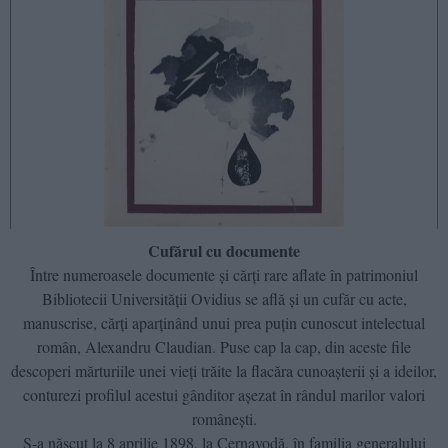
Cufărul cu documente
Între numeroasele documente și cărți rare aflate în patrimoniul
Bibliotecii Universității Ovidius se află și un cufăr cu acte,
manuscrise, cărți aparținând unui prea puțin cunoscut intelectual
român, Alexandru Claudian. Puse cap la cap, din aceste file
descoperi mărturiile unei vieți trăite la flacăra cunoașterii și a ideilor,
conturezi profilul acestui gânditor așezat în rândul marilor valori
românești.
S-a născut la 8 aprilie 1898, la Cernavodă, în familia generalului