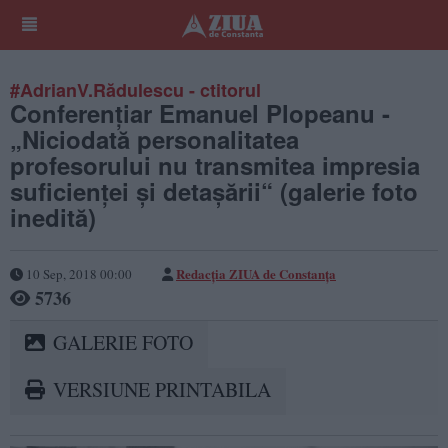
#AdrianV.Rădulescu - ctitorul
Conferenţiar Emanuel Plopeanu -
„Niciodată personalitatea
profesorului nu transmitea impresia
suficienţei şi detaşării“ (galerie foto
inedită)
Redacţia ZIUA de Constanţa
10 Sep, 2018 00:00
5736
GALERIE FOTO
VERSIUNE PRINTABILA