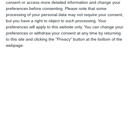
consent or access more detailed information and change your
ducând la apariţia a numeroase generaţii de profesori şi
preferences before consenting.
Please note that some
cercetători, astăzi parte a instituţiilor educaţionale
processing of your personal data may not require your consent,
gimnaziale şi liceale şi muzeelor din judeţele Constanţa,
but you have a right to object to such processing. Your
Tulcea, Ialomiţa, Călăraşi şi nu numai.
preferences will apply to this website only. You can change your
preferences or withdraw your consent at any time by returning
Pentru tânărul absolvent de liceu, «confruntat» cu rigorile
to this site and clicking the "Privacy" button at the bottom of the
disciplinelor anului I de studiu la specializarea Istorie,
webpage.
personalitatea profesorului Adrian Rădulescu era
copleşitoare, prin erudiţia de care dădea dovadă la
cursurile predate, în special cel de istorie antică universală.
Astfel, civilizaţiile preistorice, Orientul, Egiptul, Grecia,
Roma, erau prezentate într-o fericită îmbinare a erudiţiei, de
care am amintit, cu un talent oratoric deosebit, dar şi cu
capacitatea de adaptare la rigorile timpului avut la
dispoziţie şi ale construcţiei intelectuale a auditoriului.
Raportarea la istoria veche universală nu se poate face,
pentru absolvenţii de istorie de la Universitatea «Ovidius»
din Constanţa, fără rememorarea manierei educaţionale a
profesorului Adrian Rădulescu.