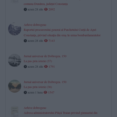
comuna Dunărea, județul Constanța
acum 28 zile
2092
Arhive dobrogene
Raportul procurorului general al Parchetului Curţii de Apel
Constanţa, privind situaţia din oraş în urma bombardamentelor
acum 28 zile
7143
Jurnal aniversar de Dobrogea. 150
La pas prin istorie (37)
acum 28 zile
1791
Jurnal aniversar de Dobrogea. 150
La pas prin istorie (36)
acum 1 luna
1547
Arhive dobrogene
Adresa administratorului Plăşii Traian privind gimnaziul din