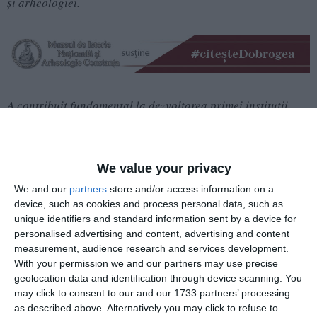
şi arheologiei.
A contribuit fundamental la dezvoltarea primei instituţii
amintite, din postura de director, şi la apariţia universităţii,
putând să fie considerat, fără teama de a exagera, un
adevărat părinte fondator al acesteia. Orice început este
We value your privacy
împovărat de dificultăţi, dar aduce cu sine satisfacţia
succesului creator, iar profesorul Adrian Rădulescu a
We and our
partners
store and/or access information on a
device, such as cookies and process personal data, such as
reuşit, cu tenacitate, să depăşească problemele inerente
unique identifiers and standard information sent by a device for
începutului (în contextul tulbure al primului an post 1989)
personalised advertising and content, advertising and content
şi să pună bazele învăţământului superior multidisciplinar
measurement, audience research and services development.
la Constanţa, după o lungă perioadă de absenţă.
With your permission we and our partners may use precise
geolocation data and identification through device scanning. You
Istoria, la rândul ei, a făcut parte din acest proiect şi s-a
may click to consent to our and our 1733 partners’ processing
dezvoltat şi prin strădaniile profesorului Adrian Rădulescu,
as described above. Alternatively you may click to refuse to