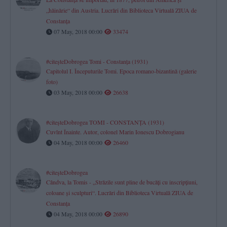
„hăinărie“ din Austria. Lucrări din Biblioteca Virtuală ZIUA de
Constanţa
07 May, 2018 00:00
33474
#citeşteDobrogea Tomi - Constanţa (1931)
Capitolul I. Începuturile Tomi. Epoca romano-bizantină (galerie
foto)
03 May, 2018 00:00
26638
#citeşteDobrogea TOMI - CONSTANŢA (1931)
Cuvînt Înainte. Autor, colonel Marin Ionescu Dobrogianu
04 May, 2018 00:00
26460
#citeşteDobrogea
Cândva, la Tomis - „Străzile sunt pline de bucăţi cu inscripţiuni,
coloane şi sculpturi“. Lucrări din Biblioteca Virtuală ZIUA de
Constanţa
04 May, 2018 00:00
26890