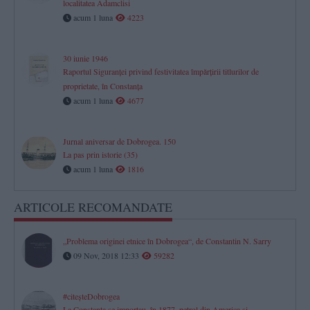
localitatea Adamclisi
acum 1 luna
4223
30 iunie 1946
Raportul Siguranței privind festivitatea împărțirii titlurilor de
proprietate, în Constanța
acum 1 luna
4677
Jurnal aniversar de Dobrogea. 150
La pas prin istorie (35)
acum 1 luna
1816
ARTICOLE RECOMANDATE
„Problema originei etnice în Dobrogea“, de Constantin N. Sarry
09 Nov, 2018 12:33
59282
#citeşteDobrogea
La Constanţa se importau, în 1877, petrol din America şi