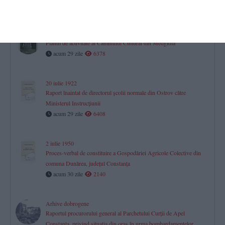
acum 23 zile
1715
Arhive dobrogene
Planul de activitate al Căminului Cultural din Medgidia
acum 29 zile
6378
20 iulie 1922
Raport înaintat de directorul școlii normale din Ostrov către
Ministerul Instrucțiunii
acum 29 zile
6408
2 iulie 1950
Proces-verbal de constituire a Gospodăriei Agricole Colective din
comuna Dunărea, județul Constanța
acum 30 zile
2140
Arhive dobrogene
Raportul procurorului general al Parchetului Curţii de Apel
Constanţa, privind situaţia din oraş în urma bombardamentelor