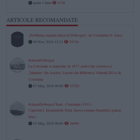
acum 1 luna
4728
ARTICOLE RECOMANDATE
„Problema originei etnice în Dobrogea“, de Constantin N. Sarry
09 Nov, 2018 12:33
59336
#citeşteDobrogea
La Constanţa se importau, în 1877, petrol din America şi
„hăinărie“ din Austria. Lucrări din Biblioteca Virtuală ZIUA de
Constanţa
07 May, 2018 00:00
33520
#citeşteDobrogea Tomi - Constanţa (1931)
Capitolul I. Începuturile Tomi. Epoca romano-bizantină (galerie
foto)
03 May, 2018 00:00
26686