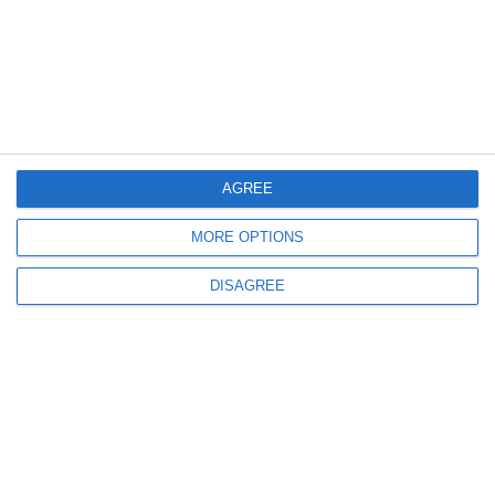
5598
#AdrianV.Rădulescu - ctitorul: Academicianul Ioan Opriş, despre proiectul
iniţiat de ZIUA de Constanţa - „Restituiţi comunităţii o personalitate de
primă mână“ (galerie foto inedită)
AGREE
MORE OPTIONS
DISAGREE
6741
#AdrianV.Rădulescu - ctitorul: Edificiul Roman cu Mozaic şi „arheologul
de serviciu - tânărul profesor Adrian Rădulescu“ (galerie foto inedită)