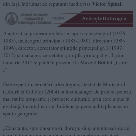
Victor Spinei.
din Iaşi, îndrumat de reputatul medievist
A activat ca profesor de Istorie, apoi ca muzeograf (1975-
1983), muzeograf principal (1983-1989), director (1989-
1996), director, cercetător ştiinţific principal gr. I (1997-
2012) şi manager, cercetător ştiinţific principal gr. I (din
ianuarie 2012 şi până în prezent) la Muzeul Brăilei „Carol
I“.
Este expert în cercetări arheologice, atestat de Ministerul
Culturii şi Cultelor (2004); a fost manager de proiect pentru
mai multe programe şi proiecte culturale, prin care a pus în
evidenţă trecutul istoriei brăilene şi personalităţile acestui
spaţiu geografic.
„Constanţa, spre onoarea ei, doreşte să-şi amintească de cei
care în timpuri nu uşor de navigat prin ele au reuşit să