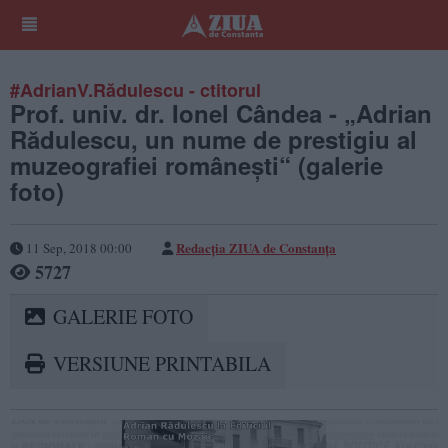
#AdrianV.Rădulescu - ctitorul
Prof. univ. dr. Ionel Cândea - „Adrian
Rădulescu, un nume de prestigiu al
muzeografiei româneşti“ (galerie
foto)
Redacţia ZIUA de Constanţa
11 Sep, 2018 00:00
5727
GALERIE FOTO
VERSIUNE PRINTABILA