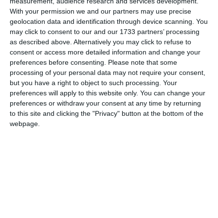
measurement, audience research and services development.
With your permission we and our partners may use precise
geolocation data and identification through device scanning. You
may click to consent to our and our 1733 partners’ processing
as described above. Alternatively you may click to refuse to
consent or access more detailed information and change your
Pe de o parte marxism-leninismul, dar pe de altă parte,
preferences before consenting.
Please note that some
paradoxal, şansa de a avea ca dascăli nume mari din
processing of your personal data may not require your consent,
Emil Condurachi, Ioan Nestor, Eugen
istoriografia noastră:
but you have a right to object to such processing. Your
Stănescu, Ion Ionaşcu.
În aceeaşi vreme alţi mari istorici,
preferences will apply to this website only. You can change your
ca de pildă Gheorghe Brătianu sfârşeau în închisorile
preferences or withdraw your consent at any time by returning
comuniste (Sighet, 24 aprilie 1953, la puţină vreme după
to this site and clicking the "Privacy" button at the bottom of the
moartea lui Stalin).
webpage.
Evocăm acele vremuri ale studenţiei lui Adrian Rădulescu
pentru a arăta că nu a fost uşor, iar drumul ales, mai ales
după „dezgheţul anilor 1964 - 1971/2” aveau să îl aducă pe
tânărul cercetător al antichităţii greco-romane din
Dobrogea, la Muzeul de istorie şi arheologie din Constanţa.