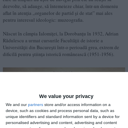
dezvolte, să adauge, să întemeieze chiar, într-un domeniu
aflat în atenţia „organelor de partid şi de stat” mai ales
pentru interesul ideologic: muzeografia.
Născut în câmpia Ialomiţei, la Dorobanţu în 1932, Adrian
Rădulescu a urmat cursurile Facultăţii de istorie a
Universităţii din Bucureşti într-o perioadă grea, extrem de
dificilă pentru ştiinţa istorică românească (1951-1956).
We value your privacy
We and our
partners
store and/or access information on a
device, such as cookies and process personal data, such as
unique identifiers and standard information sent by a device for
personalised advertising and content, advertising and content