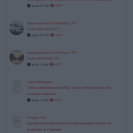
acum 30 zile
7197
Jurnal aniversar de Dobrogea. 150
La pas prin istorie (37)
acum 30 zile
1844
Jurnal aniversar de Dobrogea. 150
La pas prin istorie (36)
acum 1 luna
1597
Arhive dobrogene
Adresa administratorului Plăşii Traian privind gimnaziul din
localitatea Adamclisi
acum 1 luna
4273
30 iunie 1946
Raportul Siguranței privind festivitatea împărțirii titlurilor de
proprietate, în Constanța