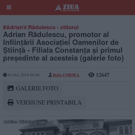
#AdrianV.Rădulescu - ctitorul
Adrian Rădulescu, promotor al
înfiinţării Asociaţiei Oamenilor de
Ştiinţă - Filiala Constanţa şi primul
preşedinte al acesteia (galerie foto)
12647
Delia CORNEA
03 Oct, 2018 00:00
GALERIE FOTO
VERSIUNE PRINTABILA