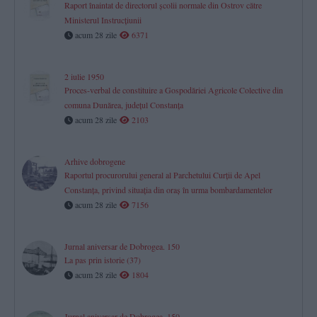
Raport înaintat de directorul școlii normale din Ostrov către
Ministerul Instrucțiunii
acum 28 zile
6371
2 iulie 1950
Proces-verbal de constituire a Gospodăriei Agricole Colective din
comuna Dunărea, județul Constanța
acum 28 zile
2103
Arhive dobrogene
Raportul procurorului general al Parchetului Curţii de Apel
Constanţa, privind situaţia din oraş în urma bombardamentelor
acum 28 zile
7156
Jurnal aniversar de Dobrogea. 150
La pas prin istorie (37)
acum 28 zile
1804
Jurnal aniversar de Dobrogea. 150