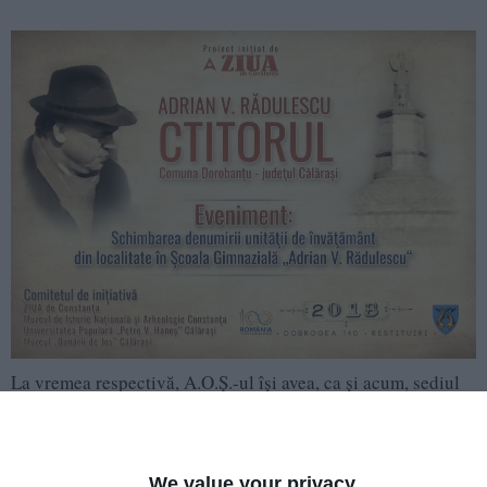
La vremea respectivă, A.O.Ş.-ul îşi avea, ca şi acum, sediul
principal la Bucureşti, şi avea filiale şi centre la Iaşi,
Botoşani, Suceava, Vrancea, Piatra Neamţ, Cluj, Timişoara,
Constanţa, Galaţi şi Brăila. Manifestările şi agenda anuală a
We value your privacy
Asociaţiei se desfăşurau pe mai multe comisii de studii