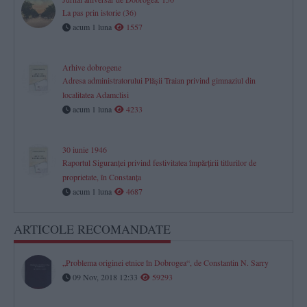
La pas prin istorie (36)
acum 1 luna
1557
Arhive dobrogene
Adresa administratorului Plăşii Traian privind gimnaziul din
localitatea Adamclisi
acum 1 luna
4233
30 iunie 1946
Raportul Siguranței privind festivitatea împărțirii titlurilor de
proprietate, în Constanța
acum 1 luna
4687
ARTICOLE RECOMANDATE
„Problema originei etnice în Dobrogea“, de Constantin N. Sarry
09 Nov, 2018 12:33
59293