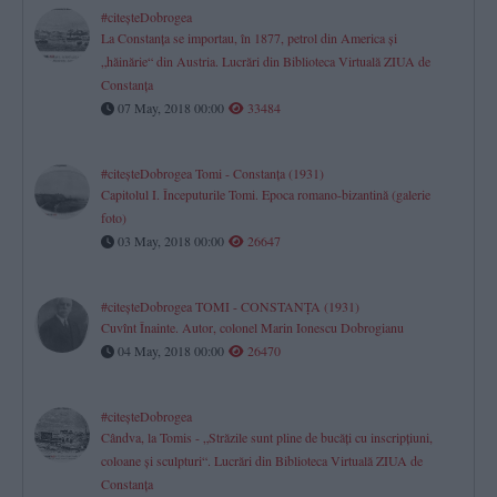
#citeşteDobrogea
La Constanţa se importau, în 1877, petrol din America şi
„hăinărie“ din Austria. Lucrări din Biblioteca Virtuală ZIUA de
Constanţa
07 May, 2018 00:00
33484
#citeşteDobrogea Tomi - Constanţa (1931)
Capitolul I. Începuturile Tomi. Epoca romano-bizantină (galerie
foto)
03 May, 2018 00:00
26647
#citeşteDobrogea TOMI - CONSTANŢA (1931)
Cuvînt Înainte. Autor, colonel Marin Ionescu Dobrogianu
04 May, 2018 00:00
26470
#citeşteDobrogea
Cândva, la Tomis - „Străzile sunt pline de bucăţi cu inscripţiuni,
coloane şi sculpturi“. Lucrări din Biblioteca Virtuală ZIUA de
Constanţa