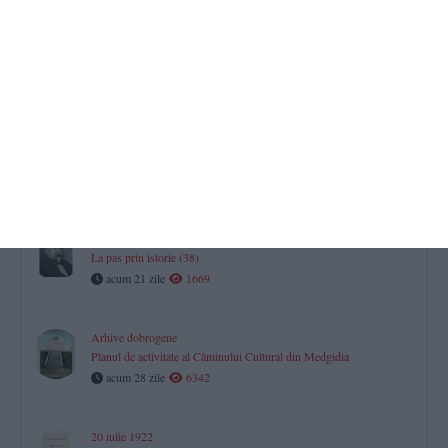
​Arhive dobrogene
Raportul procurorului general al Parchetului Curții de Apel
Constanța privind situația din oraș în urma bombardamentelor
acum 7 zile
2839
Jurnal aniversar de Dobrogea. 150
La pas prin istorie (39)
acum 14 zile
1330
Jurnal aniversar de Dobrogea. 150
La pas prin istorie (38)
acum 21 zile
1669
Arhive dobrogene
Planul de activitate al Căminului Cultural din Medgidia
acum 28 zile
6342
20 iulie 1922