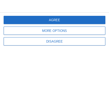
AGREE
13822
MORE OPTIONS
Adrian V. Rădulescu - Ctitorul: ZIUA de Constanța cinstește memorabila
DISAGREE
personalitate a reputatului istoric (document)
5594
#AdrianV.Rădulescu - ctitorul: Academicianul Ioan Opriş, despre proiectul
iniţiat de ZIUA de Constanţa - „Restituiţi comunităţii o personalitate de
primă mână“ (galerie foto inedită)