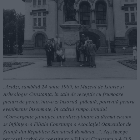
„
Astăzi, sâmbătă 24 iunie 1989, la Muzeul de Istorie şi
Arheologie Constanţa, în sala de recepţie cu frumoase
picturi de pereţi, într-o zi însorită, plăcută, potrivită pentru
evenimente însemnate, în cadrul simpozionului
«Convergenţe ştiinţifice interdisciplinare la ţărmul euxin»,
se înfiinţează Filiala Constanţa a Asociaţiei Oamenilor de
Ştiinţă din Republica Socialistă România...“
. Aşa începe
procesul-verbal de constituire a Filialei Constanţa a A.O.Ş.