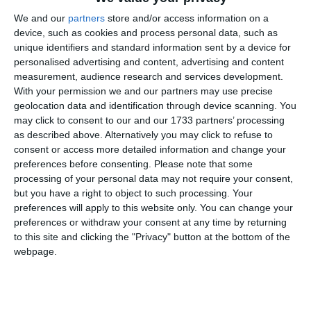
interdisciplinare, având loc anual o serie de evenimente
We and our
partners
store and/or access information on a
ştiinţifice precum conferinţe, simpozioane, colocvii, mese
device, such as cookies and process personal data, such as
unique identifiers and standard information sent by a device for
rotunde, dar şi întruniri periodice cu tinerii cercetători.
personalised advertising and content, advertising and content
measurement, audience research and services development.
Înfiinţarea la Constanţa a filialei A.O.Ş. a însemnat pentru
With your permission we and our partners may use precise
perioada de care vorbim - să ne aducem aminte că avea loc
geolocation data and identification through device scanning. You
în vara anului 1989 - un moment important pentru viaţa
may click to consent to our and our 1733 partners’ processing
culturală şi ştiinţifică a urbei tomitane, care iată, intra într-o
as described above. Alternatively you may click to refuse to
elită a cercetării şi mediului academic românesc.
consent or access more detailed information and change your
preferences before consenting.
Please note that some
processing of your personal data may not require your consent,
Tot din acest prim
proces-verbal de constituire
aflăm că
but you have a right to object to such processing. Your
lucrările sesiunii au fost conduse de o delegaţie a
preferences will apply to this website only. You can change your
Asociaţiei Oamenilor de Ştiinţă de la Bucureşti, prezidată de
preferences or withdraw your consent at any time by returning
academicianul Nicolae Teodorescu, preşedinte al A.O.S. din
to this site and clicking the "Privacy" button at the bottom of the
R.S. România, şi în prezenţa reprezentanţilor diferitelor
webpage.
filiale din ţară, veniţi la Constanţa cu acest important prilej.
La lucrările care s-au desfăşurat pe parcursul unei lungi zile