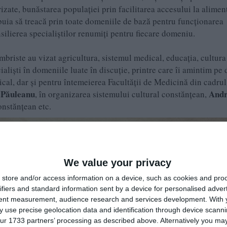
rizate, bunăstarea populației prin facilitarea accesului la alimen
buia să treacă prin toate domeniile de bază pentru funcționarea
silierea specialiștilor renumiți pentru fiecare domeniu.
briste au vizat agricultura, sistemul medical, educația, cultura
cialiști în domeniile luate în discuție, printre care îi amintim pe d
cal, dar și pentru întemeierea Facultății de Medicină din cadrul
 Păuleanu
Andr
, în organizarea sistemului cultural constănțean,
onstănțean etc.
We value your privacy
store and/or access information on a device, such as cookies and pro
ifiers and standard information sent by a device for personalised adver
tent measurement, audience research and services development.
With 
 use precise geolocation data and identification through device scanni
ur 1733 partners’ processing as described above. Alternatively you may 