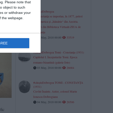
ng.
Please note that
o object to such
#citeşteDobrogea
ces or withdraw your
La Constanţa se importau, în 1877, petrol
 of the webpage.
din America şi „hăinărie“ din Austria.
Lucrări din Biblioteca Virtuală ZIUA de
Constanţa
07 May, 2018 00:00
33519
GREE
#citeşteDobrogea Tomi - Constanţa (1931)
Capitolul I. Începuturile Tomi. Epoca
romano-bizantină (galerie foto)
03 May, 2018 00:00
26684
#citeşteDobrogea TOMI - CONSTANŢA
(1931)
Cuvînt Înainte. Autor, colonel Marin
Ionescu Dobrogianu
04 May, 2018 00:00
26506
fic