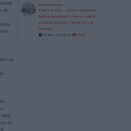
modelul
#citeşteDobrogea
ea de
Cândva, la Tomis - „Străzile sunt pline de
bucăţi cu inscripţiuni, coloane şi sculpturi“.
Lucrări din Biblioteca Virtuală ZIUA de
derea
Constanţa
artie
04 May, 2018 00:00
26935
1
iei, ai
em
olo
 a
i mult
 cea de
ea