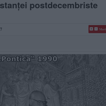
nstanței postdecembriste
7
Mari