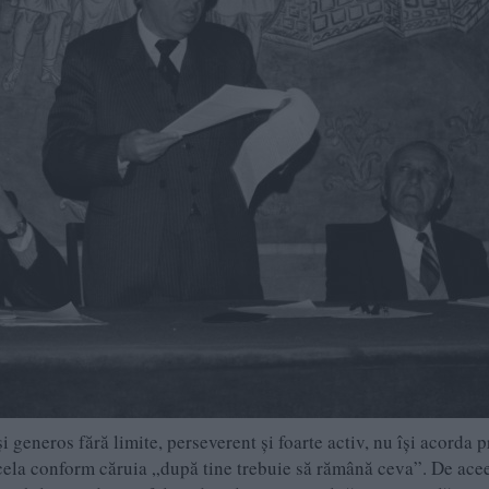
și generos fără limite, perseverent și foarte activ, nu își acorda p
acela conform căruia „după tine trebuie să rămână ceva”. De ace