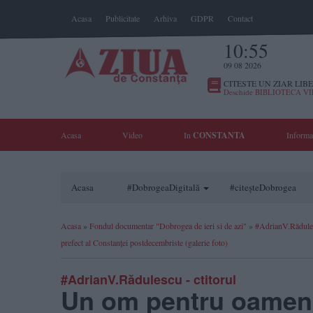
Acasa
Publicitate
Arhiva
GDPR
Contact
10:55
09 08 2026
CITESTE UN ZIAR LIBE
Deschide BIBLIOTECA V
Acasa
Video
In
CONSTANTA
Informa
Acasa
#DobrogeaDigitală
#citeșteDobrogea
Acasa
»
Fondul documentar "Dobrogea de ieri si de azi"
»
#AdrianV.Rădules
prefect al Constanței postdecembriste (galerie foto)
#AdrianV.Rădulescu - ctitorul
Un om pentru oameni 