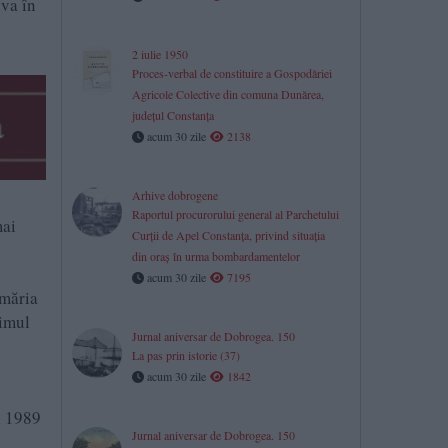
eva în
2 iulie 1950
Proces-verbal de constituire a Gospodăriei
Agricole Colective din comuna Dunărea,
județul Constanța
acum 30 zile
2138
Arhive dobrogene
Raportul procurorului general al Parchetului
mai
Curţii de Apel Constanţa, privind situaţia
din oraş în urma bombardamentelor
acum 30 zile
7195
imăria
rimul
Jurnal aniversar de Dobrogea. 150
La pas prin istorie (37)
acum 30 zile
1842
i 1989
Jurnal aniversar de Dobrogea. 150