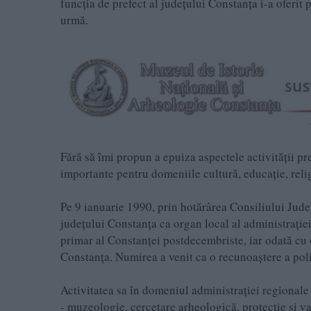
funcția de prefect al județului Constanța i-a oferit p
urmă.
Fără să îmi propun a epuiza aspectele activității pr
importante pentru domeniile cultură, educație, relig
Pe 9 ianuarie 1990, prin hotărârea Consiliului Jude
județului Constanța ca organ local al administrației
primar al Constanței postdecembriste, iar odată cu o
Constanța. Numirea a venit ca o recunoaștere a poliv
Activitatea sa în domeniul administrației regional
- muzeologie, cercetare arheologică, protecție și val