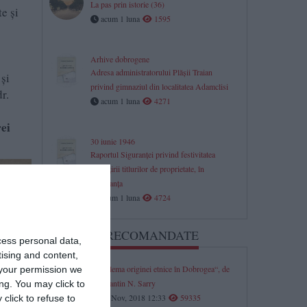
La pas prin istorie (36)
te și
acum 1 luna
1595
Arhive dobrogene
Adresa administratorului Plăşii Traian
 și
privind gimnaziul din localitatea Adamclisi
r.
acum 1 luna
4271
ei
30 iunie 1946
Raportul Siguranței privind festivitatea
împărțirii titlurilor de proprietate, în
Constanța
acum 1 luna
4724
ARTICOLE RECOMANDATE
cess personal data,
tising and content,
„Problema originei etnice în Dobrogea“, de
your permission we
Constantin N. Sarry
ng. You may click to
09 Nov, 2018 12:33
59335
click to refuse to