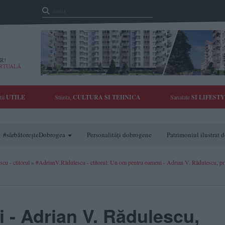
R!
IRTUALĂ
tii
UTILE
Stiinta,
CULTURA SI TEHNICA
Sanatate
SI LIFEST
#sărbătoreșteDobrogea
Personalități dobrogene
Patrimoniul ilustrat
cu - ctitorul
»
#AdrianV.Rădulescu - ctitorul: Un om pentru oameni - Adrian V. Rădulescu, p
- Adrian V. Rădulescu,