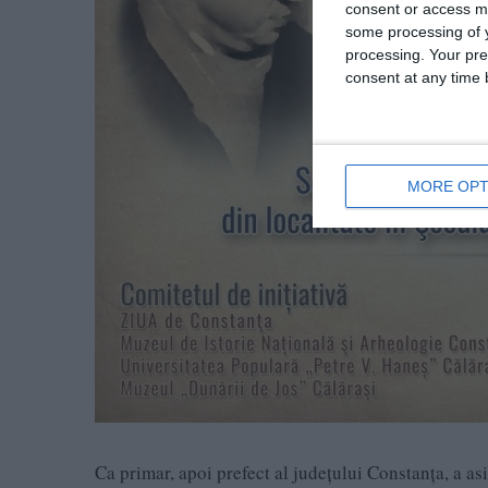
consent or access m
some processing of y
processing. Your pre
consent at any time b
MORE OPT
Ca primar, apoi prefect al județului Constanța, a asi