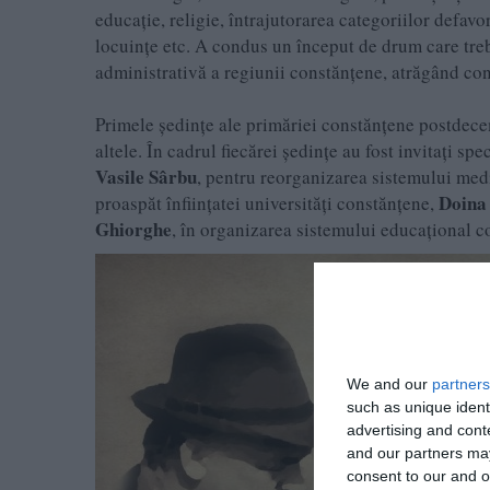
educație, religie, întrajutorarea categoriilor defavo
locuințe etc. A condus un început de drum care tre
administrativă a regiunii constănțene, atrăgând con
Primele ședințe ale primăriei constănțene postdecem
altele. În cadrul fiecărei ședințe au fost invitați spe
Vasile Sârbu
, pentru reorganizarea sistemului medi
Doina
proaspăt înființatei universități constănțene,
Ghiorghe
, în organizarea sistemului educațional c
We and our
partners
such as unique ident
advertising and con
and our partners may
consent to our and o