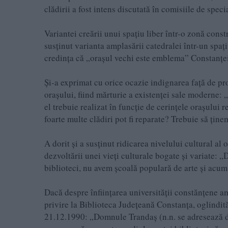
clădirii a fost intens discutată în comisiile de specia
Variantei creării unui spațiu liber într-o zonă const
susținut varianta amplasării catedralei într-un spa
credința că „orașul vechi este emblema” Constanței
Și-a exprimat cu orice ocazie indignarea față de pr
orașului, fiind mărturie a existenței sale moderne
el trebuie realizat în funcție de cerințele orașului 
foarte multe clădiri pot fi reparate? Trebuie să ținem
A dorit și a susținut ridicarea nivelului cultural al
dezvoltării unei vieți culturale bogate și variate: 
biblioteci, nu avem școală populară de arte și acum 
Dacă despre înființarea universității constănțene am
privire la Biblioteca Județeană Constanța, oglindită
21.12.1990: „Domnule Trandaș (n.n. se adresează d-l