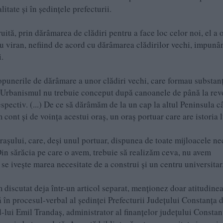
litate și în ședințele prefecturii.
ruită, prin dărâmarea de clădiri pentru a face loc celor noi, el a 
țiu viran, nefiind de acord cu dărâmarea clădirilor vechi, impunâ
.
opunerile de dărâmare a unor clădiri vechi, care formau substan
: „Urbanismul nu trebuie conceput după canoanele de până la revo
respectiv. (...) De ce să dărâmăm de la un cap la altul Peninsula 
 cont și de voința acestui oraș, un oraș portuar care are istoria l
 orașului, care, deși unul portuar, dispunea de toate mijloacele n
„Din sărăcia pe care o avem, trebuie să realizăm ceva, nu avem
se ivește marea necesitate de a construi și un centru universitar
 discutat deja într-un articol separat, menționez doar atitudinea
 în procesul-verbal al ședinței Prefecturii Județului Constanța 
ui Emil Trandaș, administrator al finanțelor județului Constanț