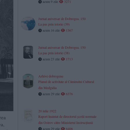
acum 9 zile
3271
Jurnal aniversar de Dobrogea. 150
La pas prin istorie (39)
acum 16 zile
1367
Jurnal aniversar de Dobrogea. 150
La pas prin istorie (38)
acum 23 zile
1713
Arhive dobrogene
Planul de activitate al Căminului Cultural
din Medgidia
acum 29 zile
6376
20 iulie 1922
rea
Raport înaintat de directorul școlii normale
din Ostrov către Ministerul Instrucțiunii
ea,
acum 29 zile
6406