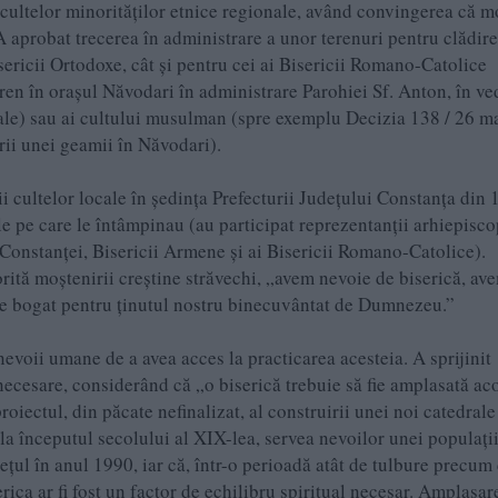
i cultelor minorităților etnice regionale, având convingerea că 
A aprobat trecerea în administrare a unor terenuri pentru clădir
isericii Ortodoxe, cât și pentru cei ai Bisericii Romano-Catolice
ren în orașul Năvodari în administrare Parohiei Sf. Anton, în ve
hiale) sau ai cultului musulman (spre exemplu Decizia 138 / 26 m
rii unei geamii în Năvodari).
ii cultelor locale în ședința Prefecturii Județului Constanța din 
e pe care le întâmpinau (au participat reprezentanții arhiepiscop
 Constanței, Bisericii Armene și ai Bisericii Romano-Catolice).
orită moștenirii creștine străvechi, „avem nevoie de biserică, av
 de bogat pentru ținutul nostru binecuvântat de Dumnezeu.”
 nevoii umane de a avea acces la practicarea acesteia. A sprijinit
 necesare, considerând că „o biserică trebuie să fie amplasată ac
roiectul, din păcate nefinalizat, al construirii unei noi catedrale
la începutul secolului al XIX-lea, servea nevoilor unei populați
țul în anul 1990, iar că, într-o perioadă atât de tulbure precum
rica ar fi fost un factor de echilibru spiritual necesar. Amplasar