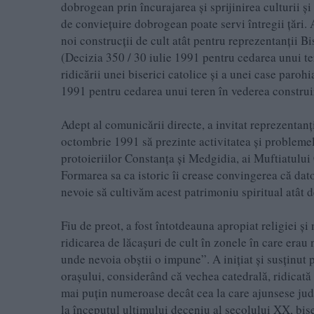
dobrogean prin încurajarea și sprijinirea culturii ș
de conviețuire dobrogean poate servi întregii țări. 
noi construcții de cult atât pentru reprezentanții B
(Decizia 350 / 30 iulie 1991 pentru cedarea unui te
ridicării unei biserici catolice și a unei case paro
1991 pentru cedarea unui teren în vederea construi
Adept al comunicării directe, a invitat reprezentanț
octombrie 1991 să prezinte activitatea și problemel
protoieriilor Constanța și Medgidia, ai Muftiatului
Formarea sa ca istoric îi crease convingerea că dat
nevoie să cultivăm acest patrimoniu spiritual atât
Fiu de preot, a fost întotdeauna apropiat religiei și
ridicarea de lăcașuri de cult în zonele în care erau
unde nevoia obștii o impune”. A inițiat și susținut p
orașului, considerând că vechea catedrală, ridicată 
mai puțin numeroase decât cea la care ajunsese jude
la începutul ultimului deceniu al secolului XX, bise