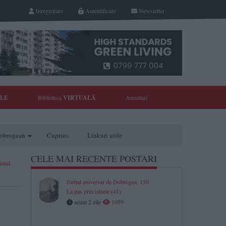
Inregistrare
Autentificare
Newsletter
YLE
Biblioteca
VIRTUALĂ
Anunturi
 dobrogean
Cuprins
Linkuri utile
CELE MAI RECENTE POSTARI
rimul
Jurnal aniversar de Dobrogea. 150
La pas prin istorie (41)
acum 2 zile
1059