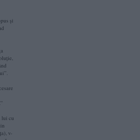
opus și
nd
ța
luție,
când
ui”.
ecesare
.”
 lui cu
din
a), v-