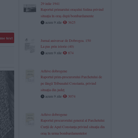
29 iulie 1941
Raportul primarului orașului Sulina privind
situația în oraș după bombardamente
acum 9 zile
3625
me text
Jurnal aniversar de Dobrogea. 150
La pas prin istorie (40)
acum 9 zile
874
Arhive dobrogene
Raportul prim-procurorului Parchetului de
pe lângă Tribunalul Constanta, privind
situaţia din judeţ
acum 9 zile
3074
​Arhive dobrogene
Raportul procurorului general al Parchetului
Curții de Apel Constanța privind situația din
oraș în urma bombardamentelor