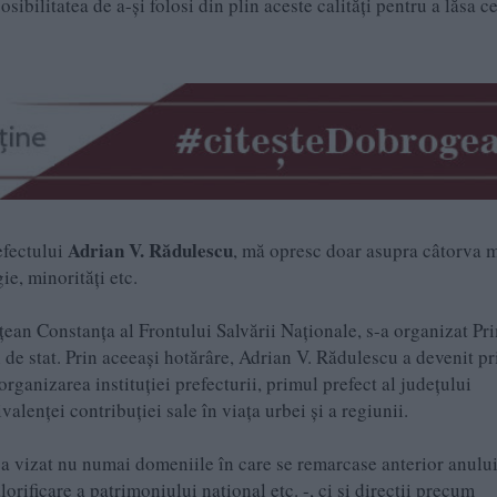
osibilitatea de a-și folosi din plin aceste calități pentru a lăsa c
Adrian V. Rădulescu
efectului
, mă opresc doar asupra câtorva 
ie, minorități etc.
țean Constanța al Frontului Salvării Naționale, s-a organizat Pr
 de stat. Prin aceeași hotărâre, Adrian V. Rădulescu a devenit p
rganizarea instituției prefecturii, primul prefect al județului
alenței contribuției sale în viața urbei și a regiunii.
e a vizat nu numai domeniile în care se remarcase anterior anulu
orificare a patrimoniului național etc. -, ci și direcții precum