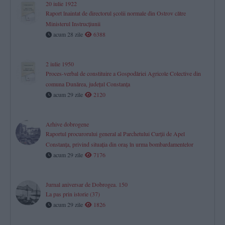
20 iulie 1922
Raport înaintat de directorul școlii normale din Ostrov către
Ministerul Instrucțiunii
acum 28 zile
6388
2 iulie 1950
Proces-verbal de constituire a Gospodăriei Agricole Colective din
comuna Dunărea, județul Constanța
acum 29 zile
2120
Arhive dobrogene
Raportul procurorului general al Parchetului Curţii de Apel
Constanţa, privind situaţia din oraş în urma bombardamentelor
acum 29 zile
7176
Jurnal aniversar de Dobrogea. 150
La pas prin istorie (37)
acum 29 zile
1826