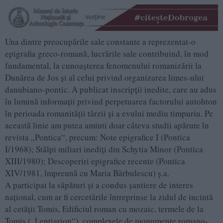
Una dintre preocupările sale constante a reprezentat-o
epigrafia greco-romană, lucrările sale contribuind, în mod
fundamental, la cunoaşterea fenomenului romanizării la
Dunărea de Jos şi al celui privind organizarea limes-ului
danubiano-pontic. A publicat inscripţii inedite, care au adus
în lumină informaţii privind perpetuarea factorului autohton
în perioada romanităţii târzii şi a evului mediu timpuriu. Pe
această linie am putea aminti doar câteva studii apărute în
revista „Pontica“, precum: Note epigrafice I (Pontica
I/1968); Stâlpi miliari inediţi din Schytia Minor (Pontica
XIII/1980); Descoperiri epigrafice recente (Pontica
XIV/1981, împreună cu Maria Bărbulescu) ş.a.
A participat la săpături şi a condus şantiere de interes
naţional, cum ar fi cercetările întreprinse la zidul de incintă
al cetăţii Tomis, Edificiul roman cu mozaic, termele de la
Tomis („Lentiarion“), complexele de monumente romano-