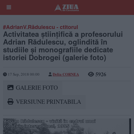
#AdrianV.Rădulescu - ctitorul
Activitatea ştiinţifică a profesorului
Adrian Rădulescu, oglindită în
studiile şi monografiile dedicate
istoriei Dobrogei (galerie foto)
5926
Delia CORNEA
17 Sep, 2018 00:00
GALERIE FOTO
VERSIUNE PRINTABILA