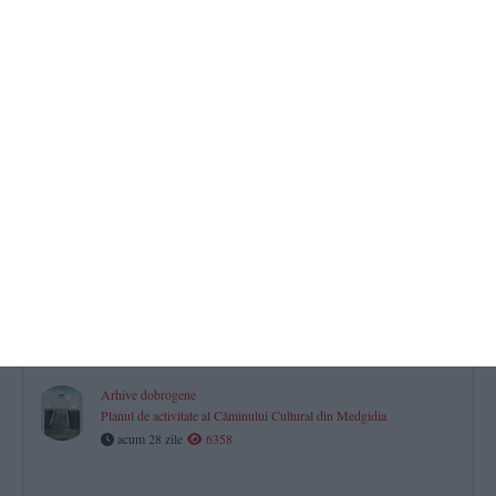
​Arhive dobrogene
Raportul procurorului general al Parchetului Curții de Apel
Constanța privind situația din oraș în urma bombardamentelor
acum 8 zile
3095
Jurnal aniversar de Dobrogea. 150
La pas prin istorie (39)
acum 15 zile
1351
Jurnal aniversar de Dobrogea. 150
La pas prin istorie (38)
acum 22 zile
1691
Arhive dobrogene
Planul de activitate al Căminului Cultural din Medgidia
acum 28 zile
6358