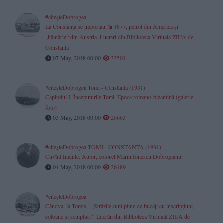
#citeşteDobrogea
La Constanţa se importau, în 1877, petrol din America şi
„hăinărie“ din Austria. Lucrări din Biblioteca Virtuală ZIUA de
Constanţa
07 May, 2018 00:00
33501
#citeşteDobrogea Tomi - Constanţa (1931)
Capitolul I. Începuturile Tomi. Epoca romano-bizantină (galerie
foto)
03 May, 2018 00:00
26663
#citeşteDobrogea TOMI - CONSTANŢA (1931)
Cuvînt Înainte. Autor, colonel Marin Ionescu Dobrogianu
04 May, 2018 00:00
26489
#citeşteDobrogea
Cândva, la Tomis - „Străzile sunt pline de bucăţi cu inscripţiuni,
coloane şi sculpturi“. Lucrări din Biblioteca Virtuală ZIUA de