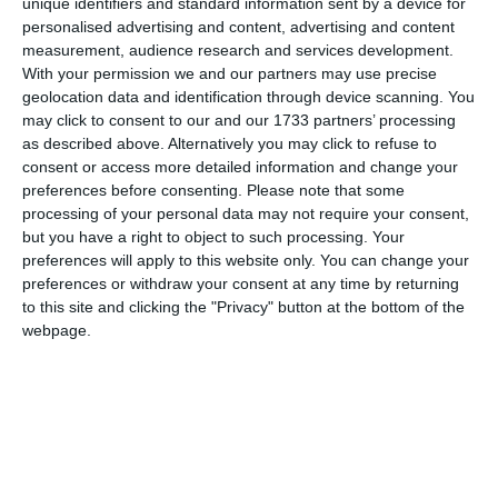
studii şi rapoarte arheologice, publicate atât în Revista
unique identifiers and standard information sent by a device for
„Pontica“, cât şi în alte reviste de specialitate din ţară şi
personalised advertising and content, advertising and content
measurement, audience research and services development.
străinătate. În calitate de redactor-responsabil al publicaţiei
With your permission we and our partners may use precise
ştiinţifice a muzeului, cu apariţie anuală, Adrian Rădulescu a
geolocation data and identification through device scanning. You
coordonat redactarea a 32 de numere din revista „Pontica“,
may click to consent to our and our 1733 partners’ processing
publicaţie care, graţiei şi eforturilor sale, a dobândit şi şi-a
as described above. Alternatively you may click to refuse to
păstrat un deosebit prestigiu în aria ştiinţifică naţională şi
consent or access more detailed information and change your
internaţională.
preferences before consenting.
Please note that some
processing of your personal data may not require your consent,
but you have a right to object to such processing. Your
Alte contribuţii fundamentale au fost valorificate în cărţi sau
preferences will apply to this website only. You can change your
capitole din lucrări ample, prin care Dobrogea şi reperele ei
preferences or withdraw your consent at any time by returning
emblematice (cetatea Tomis, poemele lui Ovidius scrise în
to this site and clicking the "Privacy" button at the bottom of the
exil, Tezaur de sculpturi descoperit în 1962, Edificiul roman
webpage.
cu mozaic, Mormântul hypogeu, cele şapte bazilici romano-
bizantine de la Tomis, complexul Tropaeum Traiani,
Complexul rupestru de la Basarabi, cetatea Callatis ş.a.) au
fost făcute cunoscute publicului român şi străin.
În acest sens, amintim doar câteva dintre lucrările ştiinţifice