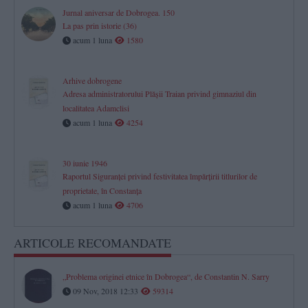
Jurnal aniversar de Dobrogea. 150
La pas prin istorie (36)
acum 1 luna
1580
Arhive dobrogene
Adresa administratorului Plăşii Traian privind gimnaziul din
localitatea Adamclisi
acum 1 luna
4254
30 iunie 1946
Raportul Siguranței privind festivitatea împărțirii titlurilor de
proprietate, în Constanța
acum 1 luna
4706
ARTICOLE RECOMANDATE
„Problema originei etnice în Dobrogea“, de Constantin N. Sarry
09 Nov, 2018 12:33
59314