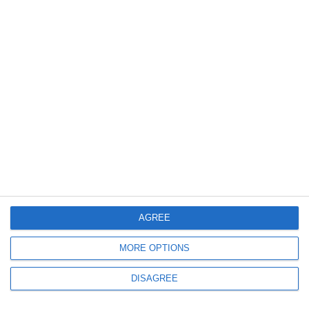
13825
Adrian V. Rădulescu - Ctitorul: ZIUA de Constanța cinstește memorabila
personalitate a reputatului istoric (document)
AGREE
MORE OPTIONS
5597
#AdrianV.Rădulescu - ctitorul: Academicianul Ioan Opriş, despre proiectul
DISAGREE
iniţiat de ZIUA de Constanţa - „Restituiţi comunităţii o personalitate de
primă mână“ (galerie foto inedită)