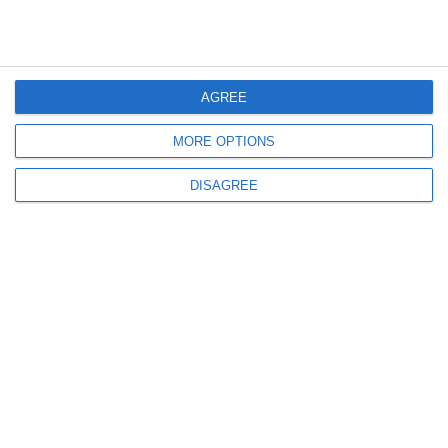
AGREE
4222
MORE OPTIONS
#sărbătoreșteDobrogea141: Laudatio Constantin Sarry
DISAGREE
11962
#sărbătoreşteDobrogea141: „Meritul Dobrogean“ pentru Constantin Sarry