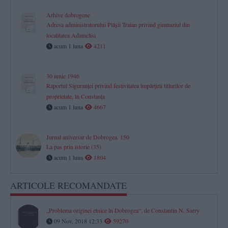
Arhive dobrogene
Adresa administratorului Plăşii Traian privind gimnaziul din
localitatea Adamclisi
acum 1 luna
4211
30 iunie 1946
Raportul Siguranței privind festivitatea împărțirii titlurilor de
proprietate, în Constanța
acum 1 luna
4667
Jurnal aniversar de Dobrogea. 150
La pas prin istorie (35)
acum 1 luna
1804
ARTICOLE RECOMANDATE
„Problema originei etnice în Dobrogea“, de Constantin N. Sarry
09 Nov, 2018 12:33
59270