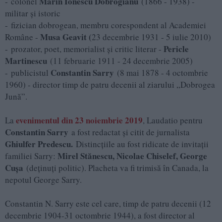
Marin Ionescu Dobrogianu
- colonel
(1866 - 1938) -
militar şi istoric
- fizician dobrogean, membru corespondent al Academiei
Musa Geavit (
Române -
23 decembrie 1931 - 5 iulie 2010)
Pericle
- prozator, poet, memorialist şi critic literar -
Martinescu
(11 februarie 1911 - 24 decembrie 2005)
Constantin Sarry
- publicistul
(8 mai 1878 - 4 octombrie
1960) - director timp de patru decenii al ziarului „Dobrogea
Jună”.
evenimentul din 23 noiembrie 2019
La
, Laudatio pentru
Constantin Sarry
a fost redactat şi citit de jurnalista
Ghiulfer Predescu.
Distincţiile au fost ridicate de invitaţii
Mirel Stănescu, Nic
o
lae Chiselef, George
familiei Sarry:
Cuşa
(deţinuţi politic). Placheta va fi trimisă în Canada, la
nepotul George Sarry.
Constantin N. Sarry este cel care, timp de patru decenii (12
decembrie 1904-31 octombrie 1944), a fost director al