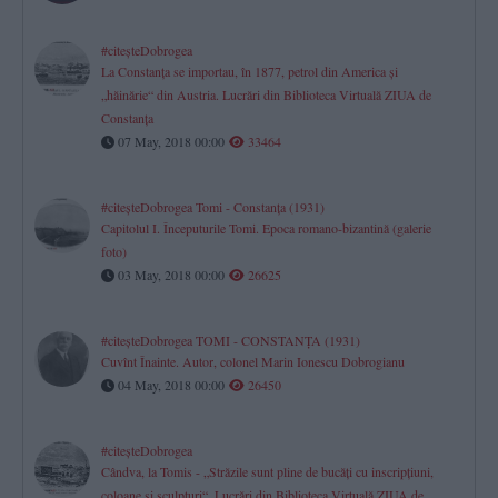
#citeşteDobrogea
La Constanţa se importau, în 1877, petrol din America şi
„hăinărie“ din Austria. Lucrări din Biblioteca Virtuală ZIUA de
Constanţa
07 May, 2018 00:00
33464
#citeşteDobrogea Tomi - Constanţa (1931)
Capitolul I. Începuturile Tomi. Epoca romano-bizantină (galerie
foto)
03 May, 2018 00:00
26625
#citeşteDobrogea TOMI - CONSTANŢA (1931)
Cuvînt Înainte. Autor, colonel Marin Ionescu Dobrogianu
04 May, 2018 00:00
26450
#citeşteDobrogea
Cândva, la Tomis - „Străzile sunt pline de bucăţi cu inscripţiuni,
coloane şi sculpturi“. Lucrări din Biblioteca Virtuală ZIUA de