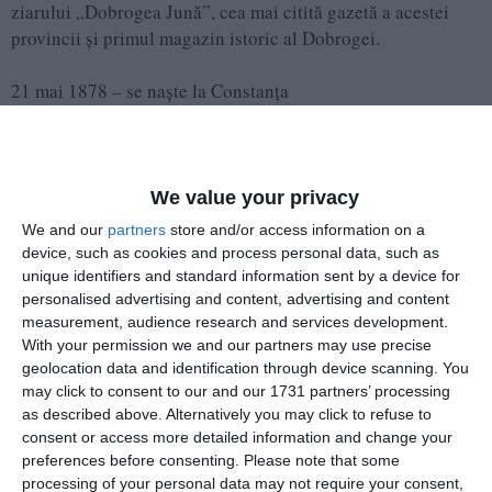
ziarului „Dobrogea Jună”, cea mai citită gazetă a acestei
provincii şi primul magazin istoric al Dobrogei.
21 mai 1878 – se naşte la Constanţa
A urmat cursurile primare la Constanţa
1902 – a absolvit Liceul „St. Gilles" din Bruxelles
1923 - a obţinut licenţa în Drept la Universitatea din Iaşi
A activat ca ziarist şi editor în Constanţa
We value your privacy
1904-1944 - director al ziarului „Dobrogea jună" (apărut la
We and our
partners
store and/or access information on a
Bucureşti şi Constanţa).
device, such as cookies and process personal data, such as
Scurt istoric: La 12 decembrie 1904 ia fiinţă ziarul, care a
unique identifiers and standard information sent by a device for
marcat şi a contribuit în acelaşi timp la evoluţia spaţiului
personalised advertising and content, advertising and content
measurement, audience research and services development.
dobrogean. Cu mici întreruperi, acesta a avut o apariţie
With your permission we and our partners may use precise
iniţial săptămânală, apoi bilunară, devenind cotidian,
geolocation data and identification through device scanning. You
începând cu anulş 1920, pentru ca, în 1944, să îşi înceteze
may click to consent to our and our 1731 partners’ processing
apariţia , din motive de cenzură impuse de regimul aflat la
as described above. Alternatively you may click to refuse to
putere. Primele numere au fost tipărite la Bucureşti, iar din
consent or access more detailed information and change your
1923 s-a tipărit la Constanţa.
preferences before consenting.
Please note that some
Dezideratul acestui ziar: „Dacă părinţii noştri, cu căluşul în
processing of your personal data may not require your consent,