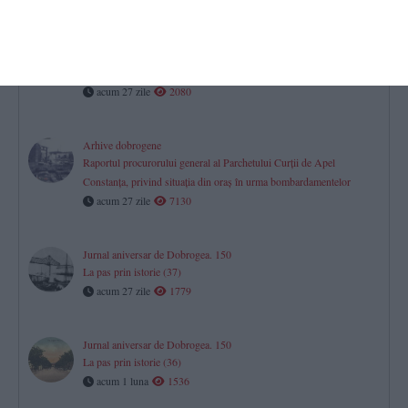
2 iulie 1950
Proces-verbal de constituire a Gospodăriei Agricole Colective din
comuna Dunărea, județul Constanța
acum 27 zile
2080
Arhive dobrogene
Raportul procurorului general al Parchetului Curţii de Apel
Constanţa, privind situaţia din oraş în urma bombardamentelor
acum 27 zile
7130
Jurnal aniversar de Dobrogea. 150
La pas prin istorie (37)
acum 27 zile
1779
Jurnal aniversar de Dobrogea. 150
La pas prin istorie (36)
acum 1 luna
1536