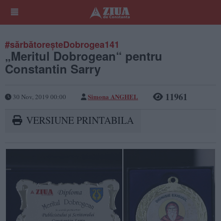
#sărbătoreşteDobrogea141
„Meritul Dobrogean“ pentru
Constantin Sarry
11961
Simona ANGHEL
30 Nov, 2019 00:00
VERSIUNE PRINTABILA