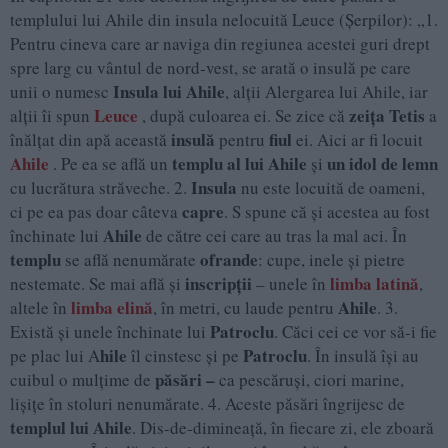
templului lui Ahile din insula nelocuită Leuce (Șerpilor): „1.
Pentru cineva care ar naviga din regiunea acestei guri drept
spre larg cu vântul de nord-vest, se arată o insulă pe care
Insula lui Ahile
unii o numesc
, alții Alergarea lui Ahile, iar
Leuce
zeița Tetis
alții îi spun
, după culoarea ei. Se zice că
a
insulă
fiul
înălțat din apă această
pentru
ei. Aici ar fi locuit
Ahile
templu al lui Ahile
un idol de lemn
. Pe ea se află un
și
Insula
cu lucrătura străveche. 2.
nu este locuită de oameni,
capre
ci pe ea pas doar câteva
. S spune că și acestea au fost
Ahile
închinate lui
de către cei care au tras la mal aci. În
templu
ofrande
se află nenumărate
: cupe, inele și pietre
inscripții
limba latină
nestemate. Se mai află și
– unele în
,
limba elină
Ahile
altele în
, în metri, cu laude pentru
. 3.
Patroclu
Există și unele închinate lui
. Căci cei ce vor să-i fie
hile
Patroclu
pe plac lui A
îl cinstesc și pe
. În insulă își au
păsări –
cuibul o mulțime de
ca pescăruși, ciori marine,
lișițe în stoluri nenumărate. 4. Aceste păsări îngrijesc de
templul lui Ahile
. Dis-de-dimineață, în fiecare zi, ele zboară