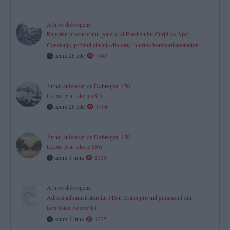
Arhive dobrogene
Raportul procurorului general al Parchetului Curţii de Apel
Constanţa, privind situaţia din oraş în urma bombardamentelor
acum 28 zile
7145
Jurnal aniversar de Dobrogea. 150
La pas prin istorie (37)
acum 28 zile
1794
Jurnal aniversar de Dobrogea. 150
La pas prin istorie (36)
acum 1 luna
1550
Arhive dobrogene
Adresa administratorului Plăşii Traian privind gimnaziul din
localitatea Adamclisi
acum 1 luna
4225