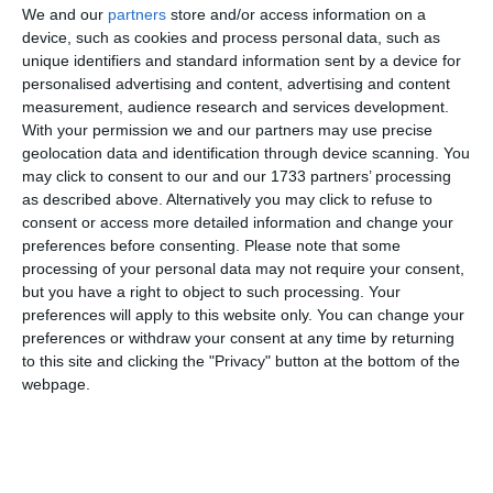
oracolul
corespunzătoare. 3. Dacă
nu primește propunerea
We and our
partners
store and/or access information on a
emplu
oracol
prețul
(căci în t
există un
), ei ridică
și dacă se
device, such as cookies and process personal data, such as
unique identifiers and standard information sent by a device for
oracolul
mai împotrivește, îl fac să fie și mai mare. Când
personalised advertising and content, advertising and content
prețul
primește, știu că
propus ajunge. 4. Victima se oprește
measurement, audience research and services development.
eroului
de la sine și nu mai fuge. Astfel au fost închinați
With your permission we and our partners may use precise
bani
mulți
, ca preț al victimelor.”
geolocation data and identification through device scanning. You
may click to consent to our and our 1733 partners’ processing
as described above. Alternatively you may click to refuse to
consent or access more detailed information and change your
preferences before consenting.
Please note that some
processing of your personal data may not require your consent,
but you have a right to object to such processing. Your
preferences will apply to this website only. You can change your
preferences or withdraw your consent at any time by returning
to this site and clicking the "Privacy" button at the bottom of the
webpage.