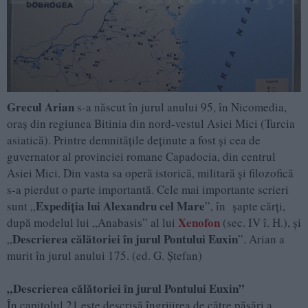
Grecul Arian
s-a născut în jurul anului 95, în Nicomedia,
oraș din regiunea Bitinia din nord-vestul Asiei Mici (Turcia
asiatică). Printre demnitățile deținute a fost și cea de
guvernator al provinciei romane Capadocia, din centrul
Asiei Mici. Din vasta sa operă istorică, militară și filozofică
s-a pierdut o parte importantă. Cele mai importante scrieri
Expediția lui Alexandru cel Mare
sunt „
”, în șapte cărți,
Xenofon
după modelul lui „Anabasis” al lui
(sec. IV î. H.), și
Descrierea călătoriei în jurul Pontului Euxin
„
”. Arian a
murit în jurul anului 175. (ed. G. Ștefan)
„Descrierea călătoriei în jurul Pontului Euxin”
În capitolul 21 este descrisă îngrijirea de către păsări a