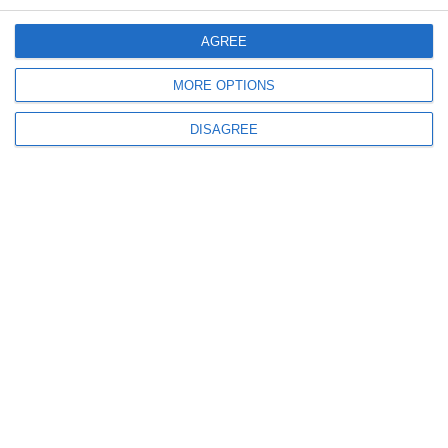
AGREE
MORE OPTIONS
DISAGREE
2689
​Arhive dobrogene: Raportul procurorului general al Parchetului Curții de
Apel Constanța privind situația din oraș în urma bombardamentelor
6333
Arhive dobrogene: Planul de activitate al Căminului Cultural din Medgidia