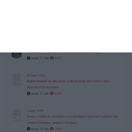
Jurnal aniversar de Dobrogea. 150
La pas prin istorie (38)
acum 21 zile
1660
Arhive dobrogene
Planul de activitate al Căminului Cultural din Medgidia
acum 27 zile
6333
20 iulie 1922
Raport înaintat de directorul școlii normale din Ostrov către
Ministerul Instrucțiunii
acum 27 zile
6362
2 iulie 1950
Proces-verbal de constituire a Gospodăriei Agricole Colective din
comuna Dunărea, județul Constanța
acum 28 zile
2094