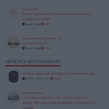
30 iunie 1946
Raportul Siguranței privind festivitatea împărțirii titlurilor de
proprietate, în Constanța
acum 1 luna
4679
Jurnal aniversar de Dobrogea. 150
La pas prin istorie (35)
acum 1 luna
1818
ARTICOLE RECOMANDATE
„Problema originei etnice în Dobrogea“, de Constantin N. Sarry
09 Nov, 2018 12:33
59284
#citeşteDobrogea
La Constanţa se importau, în 1877, petrol din America şi
„hăinărie“ din Austria. Lucrări din Biblioteca Virtuală ZIUA de
Constanţa