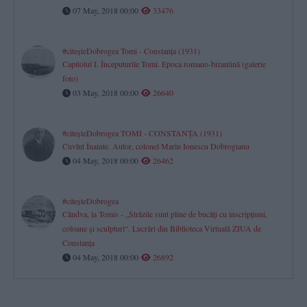
07 May, 2018 00:00
33476
#citeşteDobrogea Tomi - Constanţa (1931)
Capitolul I. Începuturile Tomi. Epoca romano-bizantină (galerie
foto)
03 May, 2018 00:00
26640
#citeşteDobrogea TOMI - CONSTANŢA (1931)
Cuvînt Înainte. Autor, colonel Marin Ionescu Dobrogianu
04 May, 2018 00:00
26462
#citeşteDobrogea
Cândva, la Tomis - „Străzile sunt pline de bucăţi cu inscripţiuni,
coloane şi sculpturi“. Lucrări din Biblioteca Virtuală ZIUA de
Constanţa
04 May, 2018 00:00
26892