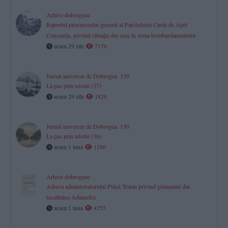
Arhive dobrogene
Raportul procurorului general al Parchetului Curţii de Apel
Constanţa, privind situaţia din oraş în urma bombardamentelor
acum 29 zile
7176
Jurnal aniversar de Dobrogea. 150
La pas prin istorie (37)
acum 29 zile
1826
Jurnal aniversar de Dobrogea. 150
La pas prin istorie (36)
acum 1 luna
1580
Arhive dobrogene
Adresa administratorului Plăşii Traian privind gimnaziul din
localitatea Adamclisi
acum 1 luna
4255