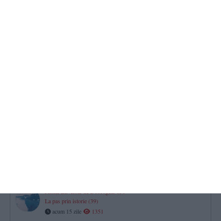
Jurnal aniversar de Dobrogea. 150
La pas prin istorie (40)
acum 8 zile
857
Arhive dobrogene
Raportul prim-procurorului Parchetului de pe lângă Tribunalul
Constanta, privind situaţia din judeţ
acum 8 zile
2906
​Arhive dobrogene
Raportul procurorului general al Parchetului Curții de Apel
Constanța privind situația din oraș în urma bombardamentelor
acum 8 zile
3104
Jurnal aniversar de Dobrogea. 150
La pas prin istorie (39)
acum 15 zile
1351