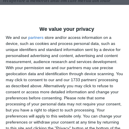
recuperare a memoriei unui om care merită din toate
punctele de vedere. Restituiţi comunităţii o personalitate de
prima mână. Numele lui se aşază pe o şcoală, ceea ce îmi
pare aşa de elogios pentru voi!
We value your privacy
Pe Adrian Rădulescu l-am cunoscut ca tânăr care îşi
We and our
partners
store and/or access information on a
manifesta interesele faţă de istoria instituţiilor muzeale. Era
device, such as cookies and process personal data, such as
atunci unul dintre cei mai prestigioşi directori de muzeu pe
unique identifiers and standard information sent by a device for
care îi avea România. O personalitate absolut specială, cu o
personalised advertising and content, advertising and content
capacitate profesională deosebită, un latinist, epigrafist
measurement, audience research and services development.
With your permission we and our partners may use precise
remarcabil, un arheolog care a dublat interesele sale cu
geolocation data and identification through device scanning. You
interese aparte pentru Dobrogea şi nu numai, dar şi pentru
may click to consent to our and our 1733 partners’ processing
cultura clasică în general.
as described above. Alternatively you may click to refuse to
consent or access more detailed information and change your
Dar şi unul dintre corifeii generaţiei sale, cu relaţii între
preferences before consenting.
Please note that some
vârfurile intelectuale ale perioadei.
processing of your personal data may not require your consent,
Muzeul de Istorie Naţională şi Arheologie din Constanţa
but you have a right to object to such processing. Your
preferences will apply to this website only. You can change your
este unul dintre muzeele României cu un patrimoniu
preferences or withdraw your consent at any time by returning
deosebit de valoros, în acelaşi timp o poartă de intrare în
to this site and clicking the "Privacy" button at the bottom of the