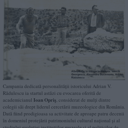
Campania dedicată personalităţii istoricului Adrian V.
Rădulescu ia startul astăzi cu evocarea oferită de
Ioan Opriş
academicianul
, considerat de mulţi dintre
colegii săi drept liderul cercetării muzeologice din România.
Dată fiind prodigioasa sa activitate de aproape patru decenii
în domeniul protejării patrimoniului cultural naţional şi al
studiului evoluţiei instituţiilor muzeale şi al politicilor de