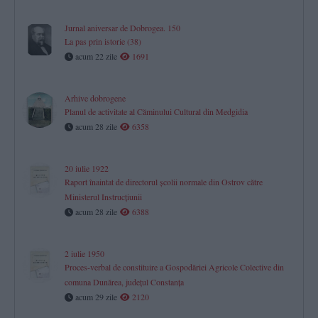
Jurnal aniversar de Dobrogea. 150
La pas prin istorie (38)
acum 22 zile
1691
Arhive dobrogene
Planul de activitate al Căminului Cultural din Medgidia
acum 28 zile
6358
20 iulie 1922
Raport înaintat de directorul școlii normale din Ostrov către
Ministerul Instrucțiunii
acum 28 zile
6388
2 iulie 1950
Proces-verbal de constituire a Gospodăriei Agricole Colective din
comuna Dunărea, județul Constanța
acum 29 zile
2120