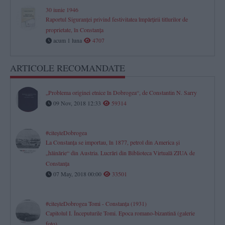
30 iunie 1946
Raportul Siguranței privind festivitatea împărțirii titlurilor de
proprietate, în Constanța
acum 1 luna
4707
ARTICOLE RECOMANDATE
„Problema originei etnice în Dobrogea“, de Constantin N. Sarry
09 Nov, 2018 12:33
59314
#citeşteDobrogea
La Constanţa se importau, în 1877, petrol din America şi
„hăinărie“ din Austria. Lucrări din Biblioteca Virtuală ZIUA de
Constanţa
07 May, 2018 00:00
33501
#citeşteDobrogea Tomi - Constanţa (1931)
Capitolul I. Începuturile Tomi. Epoca romano-bizantină (galerie
foto)