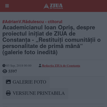
#AdrianV.Rădulescu - ctitorul
Academicianul Ioan Opriş, despre
proiectul iniţiat de ZIUA de
Constanţa - „Restituiţi comunităţii o
personalitate de primă mână“
(galerie foto inedită)
Redacţia ZIUA de Constanţa
03 Sep, 2018 00:00
5597
GALERIE FOTO
VERSIUNE PRINTABILA