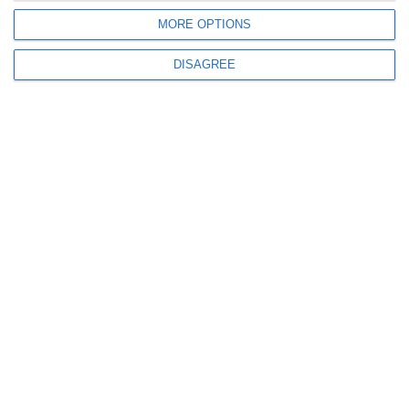
MORE OPTIONS
DISAGREE
16300
#AdrianV.Rădulescu - ctitorul: La Mulți Ani, Dobrogea! Memorabila
personalitate a ctitorului Adrian Rădulescu, evocată în documentarul
finanţat de cotidianul ZIUA de Constanţa
13825
Adrian V. Rădulescu - Ctitorul: ZIUA de Constanța cinstește memorabila
personalitate a reputatului istoric (document)