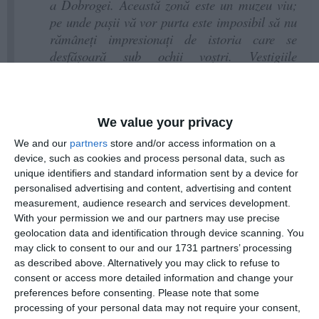
a Dobrogei. Această zonă este un muzeu viu;
pe unde paşii vă vor purta este imposibil să nu
rămâneți impresionați de istoria care se
desfăşoară sub ochii voştri. Vestigiile
arheologice vorbesc despre rădăcinile acestui
neam, cetățile Tomis, Callatis, Histria,
Capidava, Adamclisi, dar şi muzeele ce te
invită să pătrunzi în taina trecutului te
We value your privacy
conectează cu spiritul strămoşesc.
We and our
partners
store and/or access information on a
device, such as cookies and process personal data, such as
De asemenea, casele răzlețite din satele
unique identifiers and standard information sent by a device for
personalised advertising and content, advertising and content
sudice, cu gardurile din piatră, amintesc de
measurement, audience research and services development.
faptul că în vremurile de mult apuse, Imperiul
With your permission we and our partners may use precise
Otoman şi-a făcut simţită prezenţa în aceste
geolocation data and identification through device scanning. You
zone.
may click to consent to our and our 1731 partners’ processing
as described above. Alternatively you may click to refuse to
Recomand şi un traseu spiritual, care să ne
consent or access more detailed information and change your
amintească de primii paşi ai creștinismului,
preferences before consenting.
Please note that some
processing of your personal data may not require your consent,
începând cu bisericuțele de cretă de la