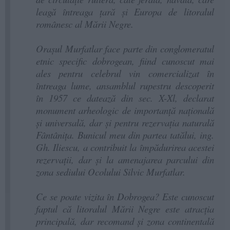
leagă întreaga ţară şi Europa de litoralul
românesc al Mării Negre.
Oraşul Murfatlar face parte din conglomeratul
etnic specific dobrogean, fiind cunoscut mai
ales pentru celebrul vin comercializat în
întreaga lume, ansamblul rupestru descoperit
în 1957 ce datează din sec. X-Xl, declarat
monument arheologic de importanţă naţională
şi universală, dar şi pentru rezervaţia naturală
Fântâniţa. Bunicul meu din partea tatălui, ing.
Gh. Iliescu, a contribuit la împădurirea acestei
rezervații, dar şi la amenajarea parcului din
zona sediului Ocolului Silvic Murfatlar.
Ce se poate vizita în Dobrogea? Este cunoscut
faptul că litoralul Mării Negre este atracţia
principală, dar recomand şi zona continentală