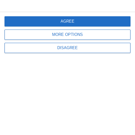
#Dobrogea143: Horia Constantinescu, comisar șef adjunct la Comisariatul
Județean pentru Protecția Consumatorilor Constanța, mesaj de Ziua
Dobrogei
AGREE
MORE OPTIONS
DISAGREE
3734
#Dobrogea143: Cosmin Laurențiu Dumitrache, directorul general al
Autorității Navale Române, mesaj de Ziua Dobrogei