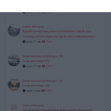
Proces-verbal de constituire a Gospodăriei Agricole Colective din
comuna Dunărea, județul Constanța
acum 27 zile
2066
Arhive dobrogene
Raportul procurorului general al Parchetului Curţii de Apel
Constanţa, privind situaţia din oraş în urma bombardamentelor
acum 27 zile
7115
Jurnal aniversar de Dobrogea. 150
La pas prin istorie (37)
acum 27 zile
1767
Jurnal aniversar de Dobrogea. 150
La pas prin istorie (36)
acum 1 luna
1524
Arhive dobrogene
Adresa administratorului Plăşii Traian privind gimnaziul din