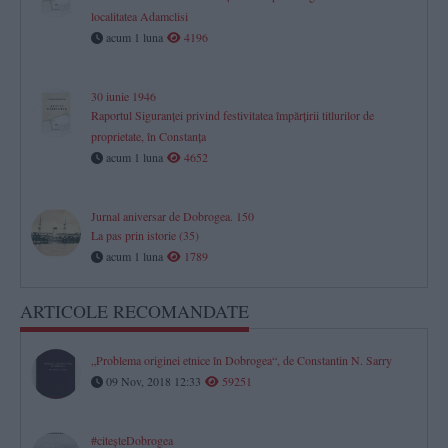
localitatea Adamclisi
acum 1 luna
4196
30 iunie 1946
Raportul Siguranței privind festivitatea împărțirii titlurilor de
proprietate, în Constanța
acum 1 luna
4652
Jurnal aniversar de Dobrogea. 150
La pas prin istorie (35)
acum 1 luna
1789
ARTICOLE RECOMANDATE
„Problema originei etnice în Dobrogea“, de Constantin N. Sarry
09 Nov, 2018 12:33
59251
#citeşteDobrogea