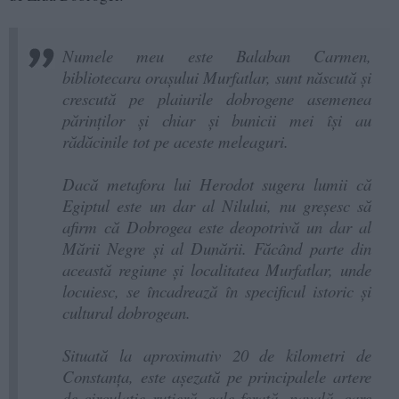
Numele meu este Balaban Carmen,
bibliotecara oraşului Murfatlar, sunt născută şi
crescută pe plaiurile dobrogene asemenea
părinţilor şi chiar şi bunicii mei îşi au
rădăcinile tot pe aceste meleaguri.
Dacă metafora lui Herodot sugera lumii că
Egiptul este un dar al Nilului, nu greşesc să
afirm că Dobrogea este deopotrivă un dar al
Mării Negre şi al Dunării. Făcând parte din
această regiune şi localitatea Murfatlar, unde
locuiesc, se încadrează în specificul istoric şi
cultural dobrogean.
Situată la aproximativ 20 de kilometri de
Constanţa, este aşezată pe principalele artere
de circulaţie rutieră, cale ferată, navală, care