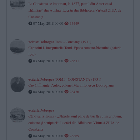
La Constanţa se importau, în 1877, petrol din America şi
„hăinărie“ din Austria. Lucrări din Biblioteca Virtuală ZIUA de
Constanţa
07 May, 2018 00:00
33449
#citeşteDobrogea Tomi - Constanţa (1931)
Capitolul I. Începuturile Tomi. Epoca romano-bizantină (galerie
foto)
03 May, 2018 00:00
26611
#citeşteDobrogea TOMI - CONSTANŢA (1931)
Cuvînt Înainte. Autor, colonel Marin Ionescu Dobrogianu
04 May, 2018 00:00
26436
#citeşteDobrogea
Cândva, la Tomis - „Străzile sunt pline de bucăţi cu inscripţiuni,
coloane şi sculpturi“. Lucrări din Biblioteca Virtuală ZIUA de
Constanţa
04 May, 2018 00:00
26865