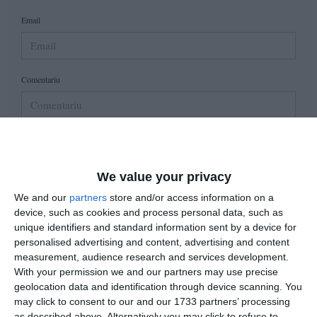
Email
Comentariu
Am citit si sunt de acord cu
regulile de postare
.
Acest formular colectează numele, e-mailul şi conținutul mesajului, astfel încât
We value your privacy
să putem urmări comentariile tale pe site. Nu vom folosi datele tale în alt scop.
We and our
partners
store and/or access information on a
Pentru mai multe informaţii, consultă politica noastră de confidenţialitate, unde vei
device, such as cookies and process personal data, such as
primi mai multe privind informaţii despre cum și de ce stocăm datele tale.
unique identifiers and standard information sent by a device for
personalised advertising and content, advertising and content
Posteaza comentariul
measurement, audience research and services development.
With your permission we and our partners may use precise
geolocation data and identification through device scanning. You
may click to consent to our and our 1733 partners’ processing
as described above. Alternatively you may click to refuse to