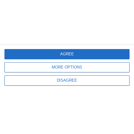
3905
TEATRUL nr.10 octombrie 1988
AGREE
MORE OPTIONS
DISAGREE
3475
TEATRUL nr.9 septembrie 1988