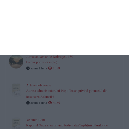
Constanţa, privind situaţia din oraş în urma bombardamentelor
acum 29 zile
7158
Jurnal aniversar de Dobrogea. 150
La pas prin istorie (37)
acum 29 zile
1806
Jurnal aniversar de Dobrogea. 150
La pas prin istorie (36)
acum 1 luna
1559
Arhive dobrogene
Adresa administratorului Plăşii Traian privind gimnaziul din
localitatea Adamclisi
acum 1 luna
4235
30 iunie 1946
Raportul Siguranței privind festivitatea împărțirii titlurilor de