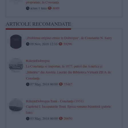
proprietate, în Constanța
acum 1 luna
4689
ARTICOLE RECOMANDATE
„Problema originei etnice în Dobrogea“, de Constantin N. Sarry
09 Nov, 2018 12:33
59296
#citeşteDobrogea
La Constanţa se importau, în 1877, petrol din America şi
„hăinărie“ din Austria. Lucrări din Biblioteca Virtuală ZIUA de
Constanţa
07 May, 2018 00:00
33487
#citeşteDobrogea Tomi - Constanţa (1931)
Capitolul I. Începuturile Tomi. Epoca romano-bizantină (galerie
foto)
03 May, 2018 00:00
26650