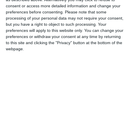
consent or access more detailed information and change your
DIN ACEEAŞI CATEGORIE
preferences before consenting.
Please note that some
processing of your personal data may not require your consent,
but you have a right to object to such processing. Your
preferences will apply to this website only. You can change your
preferences or withdraw your consent at any time by returning
to this site and clicking the "Privacy" button at the bottom of the
webpage.
11898
TEATRUL nr.8 august 1989
11922