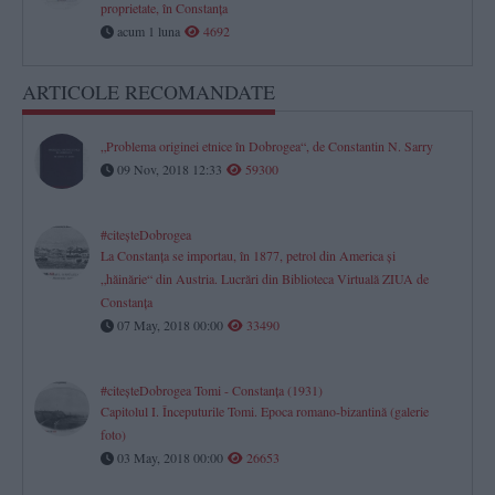
proprietate, în Constanța
acum 1 luna
4692
ARTICOLE RECOMANDATE
„Problema originei etnice în Dobrogea“, de Constantin N. Sarry
09 Nov, 2018 12:33
59300
#citeşteDobrogea
La Constanţa se importau, în 1877, petrol din America şi
„hăinărie“ din Austria. Lucrări din Biblioteca Virtuală ZIUA de
Constanţa
07 May, 2018 00:00
33490
#citeşteDobrogea Tomi - Constanţa (1931)
Capitolul I. Începuturile Tomi. Epoca romano-bizantină (galerie
foto)
03 May, 2018 00:00
26653