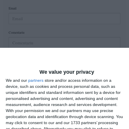
Email
Comentariu
Am citit si sunt de acord cu
regulile de postare
.
Acest formular colectează numele, e-mailul şi conținutul mesajului, astfel încât
We value your privacy
să putem urmări comentariile tale pe site. Nu vom folosi datele tale în alt scop.
We and our
partners
store and/or access information on a
Pentru mai multe informaţii, consultă politica noastră de confidenţialitate, unde vei
device, such as cookies and process personal data, such as
primi mai multe privind informaţii despre cum și de ce stocăm datele tale.
unique identifiers and standard information sent by a device for
personalised advertising and content, advertising and content
Posteaza comentariul
measurement, audience research and services development.
With your permission we and our partners may use precise
geolocation data and identification through device scanning. You
may click to consent to our and our 1733 partners’ processing
as described above. Alternatively you may click to refuse to