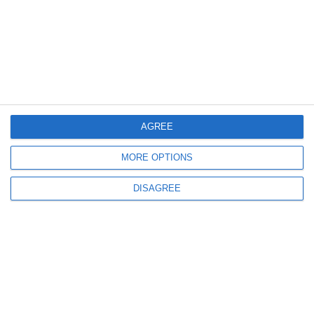
3905
TEATRUL nr.10 octombrie 1988
AGREE
MORE OPTIONS
DISAGREE
3475
TEATRUL nr.9 septembrie 1988