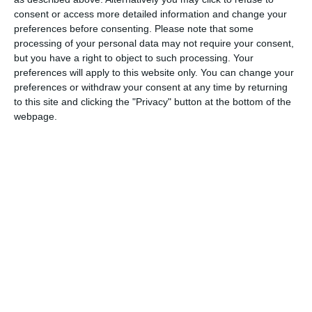
consent or access more detailed information and change your
DIN ACEEAŞI CATEGORIE
preferences before consenting.
Please note that some
processing of your personal data may not require your consent,
but you have a right to object to such processing. Your
preferences will apply to this website only. You can change your
preferences or withdraw your consent at any time by returning
to this site and clicking the "Privacy" button at the bottom of the
webpage.
11898
TEATRUL nr.8 august 1989
11922