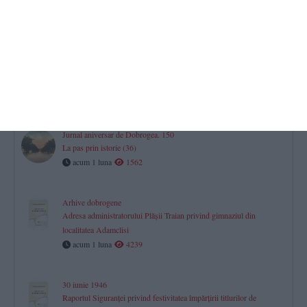
Constanţa, privind situaţia din oraş în urma bombardamentelor
acum 29 zile
7162
Jurnal aniversar de Dobrogea. 150
La pas prin istorie (37)
acum 29 zile
1811
Jurnal aniversar de Dobrogea. 150
La pas prin istorie (36)
acum 1 luna
1562
Arhive dobrogene
Adresa administratorului Plăşii Traian privind gimnaziul din
localitatea Adamclisi
acum 1 luna
4239
30 iunie 1946
Raportul Siguranței privind festivitatea împărțirii titlurilor de