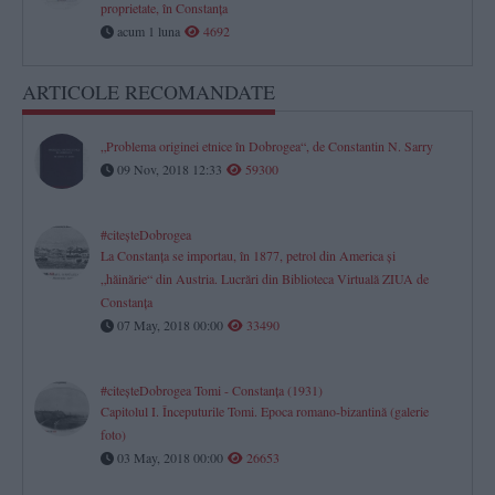
proprietate, în Constanța
acum 1 luna
4692
ARTICOLE RECOMANDATE
„Problema originei etnice în Dobrogea“, de Constantin N. Sarry
09 Nov, 2018 12:33
59300
#citeşteDobrogea
La Constanţa se importau, în 1877, petrol din America şi
„hăinărie“ din Austria. Lucrări din Biblioteca Virtuală ZIUA de
Constanţa
07 May, 2018 00:00
33490
#citeşteDobrogea Tomi - Constanţa (1931)
Capitolul I. Începuturile Tomi. Epoca romano-bizantină (galerie
foto)
03 May, 2018 00:00
26653