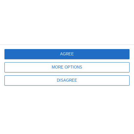
3905
TEATRUL nr.10 octombrie 1988
AGREE
MORE OPTIONS
DISAGREE
3475
TEATRUL nr.9 septembrie 1988