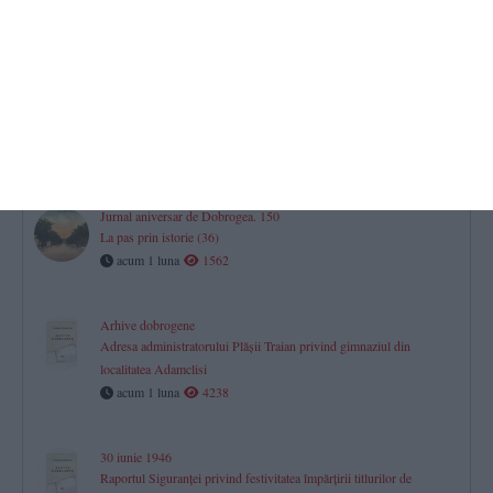
Constanţa, privind situaţia din oraş în urma bombardamentelor
acum 29 zile
7162
Jurnal aniversar de Dobrogea. 150
La pas prin istorie (37)
acum 29 zile
1810
Jurnal aniversar de Dobrogea. 150
La pas prin istorie (36)
acum 1 luna
1562
Arhive dobrogene
Adresa administratorului Plăşii Traian privind gimnaziul din
localitatea Adamclisi
acum 1 luna
4238
30 iunie 1946
Raportul Siguranței privind festivitatea împărțirii titlurilor de