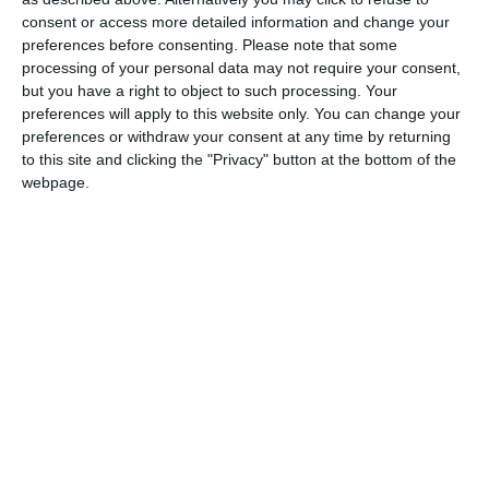
consent or access more detailed information and change your
DIN ACEEAŞI CATEGORIE
preferences before consenting.
Please note that some
processing of your personal data may not require your consent,
but you have a right to object to such processing. Your
preferences will apply to this website only. You can change your
preferences or withdraw your consent at any time by returning
to this site and clicking the "Privacy" button at the bottom of the
webpage.
11898
TEATRUL nr.8 august 1989
11922