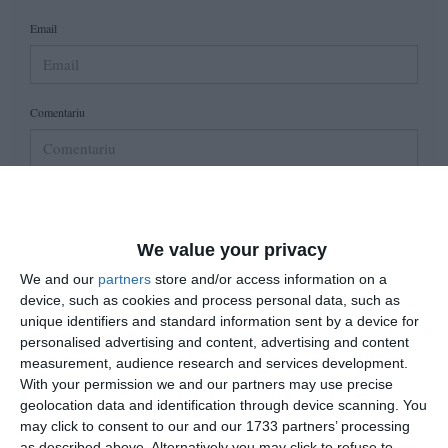
Email
Comentariu
Am citit si sunt de acord cu
regulile de postare
.
Acest formular colectează numele, e-mailul şi conținutul mesajului, astfel încât
We value your privacy
să putem urmări comentariile tale pe site. Nu vom folosi datele tale în alt scop.
We and our
partners
store and/or access information on a
Pentru mai multe informaţii, consultă politica noastră de confidenţialitate, unde vei
device, such as cookies and process personal data, such as
primi mai multe privind informaţii despre cum și de ce stocăm datele tale.
unique identifiers and standard information sent by a device for
personalised advertising and content, advertising and content
Posteaza comentariul
measurement, audience research and services development.
With your permission we and our partners may use precise
geolocation data and identification through device scanning. You
may click to consent to our and our 1733 partners’ processing
as described above. Alternatively you may click to refuse to