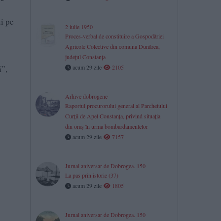
i pe
2 iulie 1950
Proces-verbal de constituire a Gospodăriei
Agricole Colective din comuna Dunărea,
județul Constanța
ă”,
acum 29 zile
2105
Arhive dobrogene
Raportul procurorului general al Parchetului
Curţii de Apel Constanţa, privind situaţia
din oraş în urma bombardamentelor
acum 29 zile
7157
Jurnal aniversar de Dobrogea. 150
La pas prin istorie (37)
acum 29 zile
1805
Jurnal aniversar de Dobrogea. 150