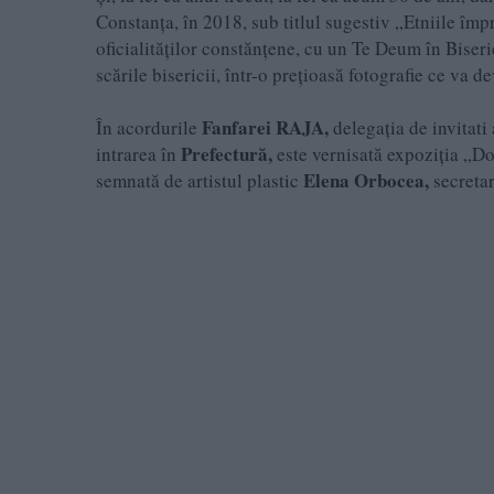
Constanţa, în 2018, sub titlul sugestiv „Etniile îm
oficialităţilor constănţene, cu un Te Deum în Bis
scările bisericii, într-o preţioasă fotografie ce va d
Fanfarei RAJA,
În acordurile
delegaţia de invitati
Prefectură,
intrarea în
este vernisată expoziţia „Do
Elena Orbocea,
semnată de artistul plastic
secretar