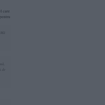
el care
 pentru
. Mă
onă,
A de