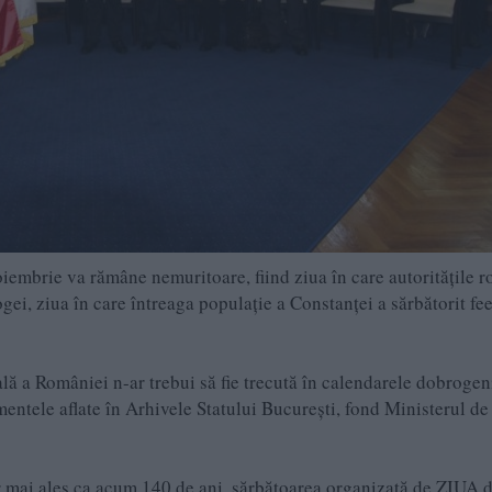
iembrie va rămâne nemuritoare, fiind ziua în care autorităţile 
gei, ziua în care întreaga populaţie a Constanţei a sărbătorit fee
ă a României n-ar trebui să fie trecută în calendarele dobrogen
tele aflate în Arhivele Statului Bucureşti, fond Ministerul de
 dar mai ales ca acum 140 de ani, sărbătoarea organizată de ZIUA 