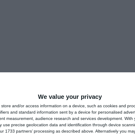
Marius Horia Țuţuianu
ectul Județului Constanța,
, Președinte
Ionuţ Druche,
edintele Asociaţiei Casa Mării Negre,
directorul
is,
Marcel
preşedintele Comunităţii Elene Elpis Constanţa,
Lavinia Dumitraşcu
lă şi Arheologie Constanţa,
We value your privacy
, muzeograf în 
Anca Constantin,
Adrian V. Rădu
anţa, profesor
fiica istoriculul
store and/or access information on a device, such as cookies and pro
n,
Ion Stelian
Inspectoratului p
- deputat USR, reprezentaţi ai
ifiers and standard information sent by a device for personalised adver
Inspectoratului de Jandarmi al judetului Constanţa,
ai
consili
tent measurement, audience research and services development.
With 
Nicolae Artion
 use precise geolocation data and identification through device scanni
cea care a scris Imnul Dobrogei,
, preşedintele
ur 1733 partners’ processing as described above. Alternatively you may 
Gelaledin Nezir,
aior în rezervă
Consilier al ministrului Afaceri