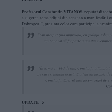
Profesorul Constantin VITANOS, reputat directo
a sugerat tema ediției din acest an a manifestării
Dobrogea!”, prezinta celor care participă la even
"Am început ziua împreună, cu ședința solemnă
simt onorat să fiu parte a acestui eveniment
"În urmă cu 140 de ani, Constanța întâmpină t
pe care o numim acasă. Suntem un mozaic de nea
Constanța. Sper să mai facem astfel de e
Con
UPDATE. 5