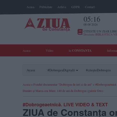
Acasa
Publicitate
Arhiva
GDPR
Contact
05:16
08 08 2026
CITESTE UN ZIAR LIBE
Deschide BIBLIOTECA V
Acasa
Video
In
CONSTANTA
Informa
Acasa
#DobrogeaDigitală
#citeșteDobrogea
Acasa
»
Fondul documentar "Dobrogea de ieri si de azi"
»
#Dobrogeaetnică
Dunăre şi Marea cea Mare. 140 de ani de Dobrogea (galerie foto)
#Dobrogeaetnică. LIVE VIDEO & TEXT
ZIUA de Constanţa om