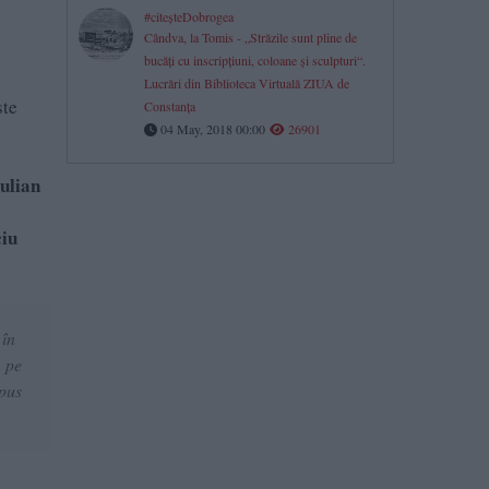
#citeşteDobrogea
Cândva, la Tomis - „Străzile sunt pline de
bucăţi cu inscripţiuni, coloane şi sculpturi“.
Lucrări din Biblioteca Virtuală ZIUA de
te
Constanţa
04 May, 2018 00:00
26901
Iulian
iu
 în
m pe
spus