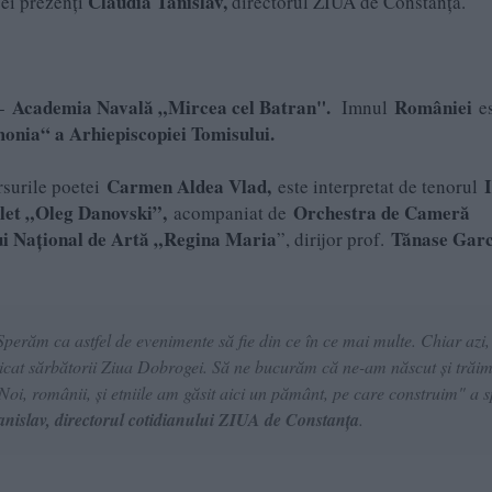
Claudia Tanislav,
cei prezenţi
directorul ZIUA de Constanţa.
Academia Navală „Mircea cel Batran".
României
 -
Imnul
es
nia“ a Arhiepiscopiei Tomisului.
Carmen Aldea Vlad,
ersurile poetei
este interpretat de tenorul
alet „Oleg Danovski”,
Orchestra de Cameră
acompaniat de
ui Naţional de Artă „Regina Maria
Tănase Garc
”, dirijor prof.
Sperăm ca astfel de evenimente să fie din ce în ce mai multe. Chiar azi,
edicat sărbătorii Ziua Dobrogei. Să ne bucurăm că ne-am născut și trăi
oi, românii, și etniile am găsit aici un pământ, pe care construim" a 
nislav, directorul cotidianului ZIUA de Constanța
.