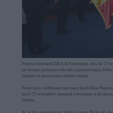
Pentru cotidianul ZIUA de Constanţa, data de 23 no
au început preluarea oficială a administraţiei Dobro
intrarea în posesiunea statului român.
Poate nicio sărbătoare mai mare decât Ziua Naţional
acest 23 noiembrie, moment consemnat şi de documen
Interne.
Şi, la fel ca anul trecut, la fel ca acum 50 de ani,