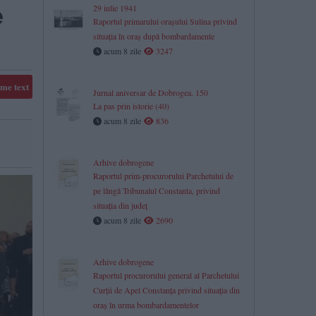
e
29 iulie 1941
Raportul primarului orașului Sulina privind
situația în oraș după bombardamente
acum 8 zile
3247
me text
Jurnal aniversar de Dobrogea. 150
La pas prin istorie (40)
acum 8 zile
836
Arhive dobrogene
Raportul prim-procurorului Parchetului de
pe lângă Tribunalul Constanta, privind
situaţia din judeţ
acum 8 zile
2690
​Arhive dobrogene
Raportul procurorului general al Parchetului
Curții de Apel Constanța privind situația din
oraș în urma bombardamentelor