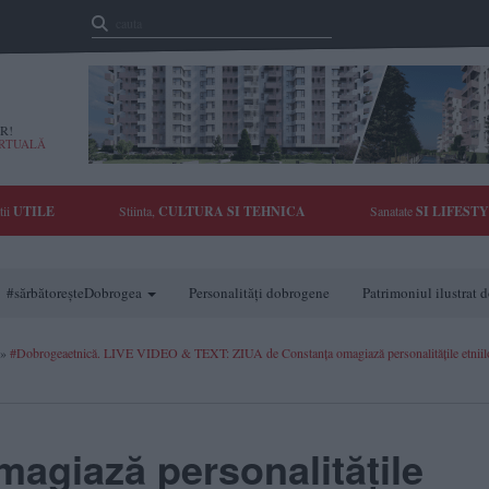
R!
IRTUALĂ
tii
UTILE
Stiinta,
CULTURA SI TEHNICA
Sanatate
SI LIFEST
#sărbătoreșteDobrogea
Personalități dobrogene
Patrimoniul ilustrat
»
#Dobrogeaetnică. LIVE VIDEO & TEXT: ZIUA de Constanţa omagiază personalităţile etniilo
agiază personalităţile