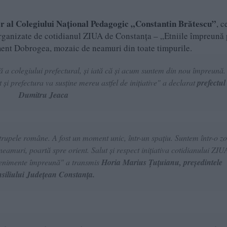
r al Colegiului Național Pedagogic „Constantin Brătescu”
, c
 organizate de cotidianul ZIUA de Constanța – „Etniile împreună
iment Dobrogea, mozaic de neamuri din toate timpurile.
 a colegiului prefectural, și iată că și acum suntem din nou împreună
 și prefectura va susține mereu astfel de inițiative" a declarat
prefectul
Dumitru Jeaca
rupele române. A fost un moment unic, într-un spațiu. Suntem într-o z
muri, poartă spre orient. Salut și respect inițiativa cotidianului ZIU
venimente împreună" a transmis
Horia Marius Țuțuianu, președintele
siliului Județean Constanța.