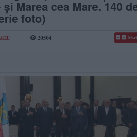
e şi Marea cea Mare. 140 d
rie foto)
20504
BACIU
Mari