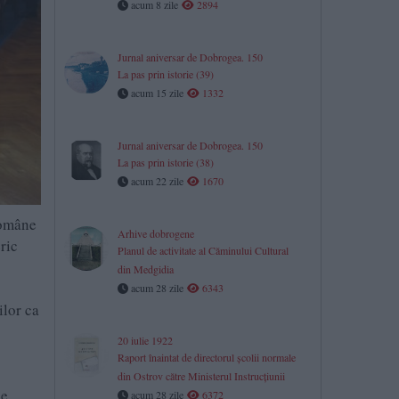
acum 8 zile
2894
Jurnal aniversar de Dobrogea. 150
La pas prin istorie (39)
acum 15 zile
1332
Jurnal aniversar de Dobrogea. 150
La pas prin istorie (38)
acum 22 zile
1670
române
Arhive dobrogene
ric
Planul de activitate al Căminului Cultural
din Medgidia
acum 28 zile
6343
ilor ca
20 iulie 1922
Raport înaintat de directorul școlii normale
din Ostrov către Ministerul Instrucțiunii
de
acum 28 zile
6372