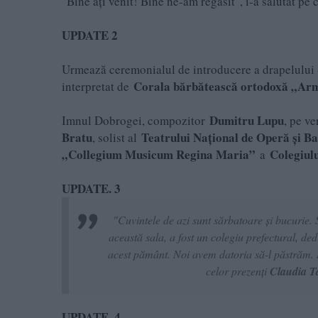
"Bine aţi venit! Bine ne-am regăsit", i-a salutat pe 
UPDATE 2
Urmează ceremonialul de introducere a drapelului
Corala bărbătească ortodoxă „Armo
interpretat de
Dumitru Lupu
Imnul Dobrogei, compozitor
, pe v
Bratu
Teatrului Naţional de Operă și B
, solist al
„Collegium Musicum Regina Maria”
Colegiul
a
UPDATE. 3
"Cuvintele de azi sunt sărbatoare și bucurie. 
această sala, a fost un colegiu prefectural, d
acest pământ. Noi avem datoria să-l păstrăm. N
celor prezenți
Claudia Ta
UPDATE. 4