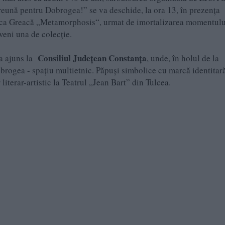
preună pentru Dobrogea!” se va deschide, la ora 13, în prezenţa
erica Greacă „Metamorphosis“, urmat de imortalizarea momentulu
eveni una de colecţie.
Consiliul Judeţean Constanţa
 a ajuns la
, unde, în holul de la
brogea - spaţiu multietnic. Păpuşi simbolice cu marcă identitar
 literar-artistic la Teatrul „Jean Bart” din Tulcea.