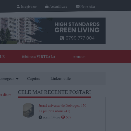
Inregistrare
Autentificare
Newsletter
YLE
Biblioteca
VIRTUALĂ
Anunturi
 dobrogean
Cuprins
Linkuri utile
CELE MAI RECENTE POSTARI
r dintre
Jurnal aniversar de Dobrogea. 150
La pas prin istorie (41)
acum 14 ore
579