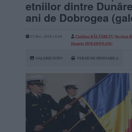
etniilor dintre Dunăr
ani de Dobrogea (gale
Cătălina BĂLTĂREŢU
Nicoleta 
23 Nov, 2018 14:04
Daniela MOLDOVEANU
GALERIE FOTO
VERSIUNE PRINTABILA