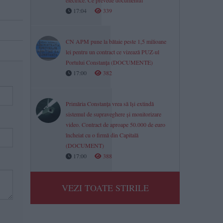
electrice. Ce prevede documentul
17:04
339
CN APM pune la bătaie peste 1,5 milioane
lei pentru un contract ce vizează PUZ-ul
Portului Constanța (DOCUMENTE)
17:00
382
Primăria Constanța vrea să își extindă
sistemul de supraveghere și monitorizare
video. Contract de aproape 50.000 de euro
încheiat cu o firmă din Capitală
(DOCUMENT)
17:00
388
VEZI TOATE STIRILE