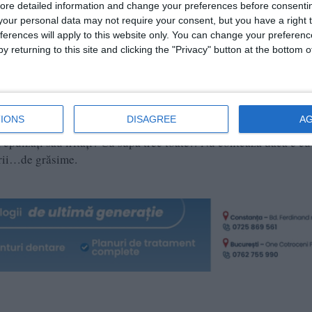
ore detailed information and change your preferences before consenti
our personal data may not require your consent, but you have a right t
rior. Puneți lângă ea și un ardei iute- conține capsaicină, o sub
ferences will apply to this website only. You can change your preferen
mucusul din bronhii și decongestionează respirația.
y returning to this site and clicking the "Privacy" button at the bottom
 aparte, o licoare caldă și dulceagă care ne liniștește și ne încă
ă și de iubire.
IONS
DISAGREE
A
pui. Când ești bebeluș și trebuie să crești, tot supă primești. Aț
, epuizați sau iritați? Cu supă trec toate!! Nu contează dacă e cu 
 aurii…de grăsime.