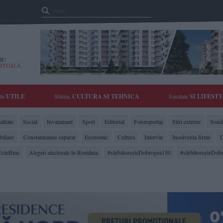
R!
IRTUALĂ
tii
UTILE
Stiinta,
CULTURA SI TEHNICA
Sanatate
SI LIFEST
litate
Social
Invatamant
Sport
Editorial
Fotoreportaj
Stiri externe
Sonda
biliare
Constanteanul suparat
Economic
Cultura
Interviu
Insolventa firme
D
EsteBine
Alegeri electorale în România
#sărbătoreşteDobrogea150
#sărbătoreşteDob