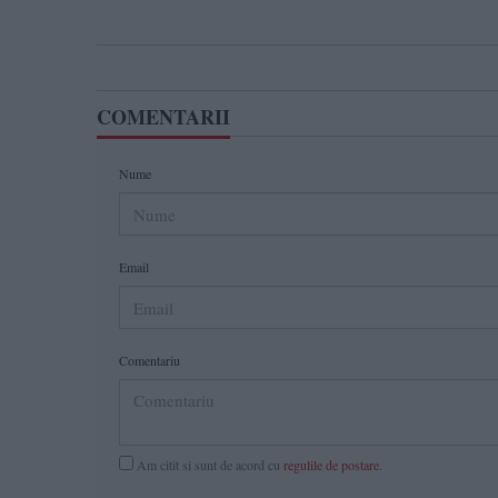
COMENTARII
Nume
Email
Comentariu
Am citit si sunt de acord cu
regulile de postare
.