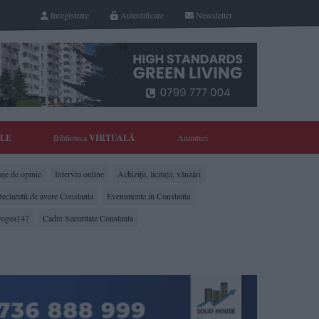
Inregistrare
Autentificare
Newsletter
YLE
Biblioteca
VIRTUALĂ
Anunturi
je de opinie
Interviu online
Achiziții, licitații, vânzări
eclaratii de avere Constanta
Evenimente in Constanta
rogea147
Cadre Securitate Constanta