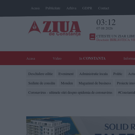
Acasa
Publicitate
Arhiva
GDPR
Contact
03:12
07 08 2026
CITESTE UN ZIAR LIBE
Deschide BIBLIOTECA V
Acasa
Video
In
CONSTANTA
Informa
Deschidere editie
Eveniment
Administratie locala
Politic
Actua
Sedinte de consiliu
Monden
Magazinul de business
Proiecte imo
Coronavirus - ultimele stiri despre epidemia de coronavirus
#Constanta