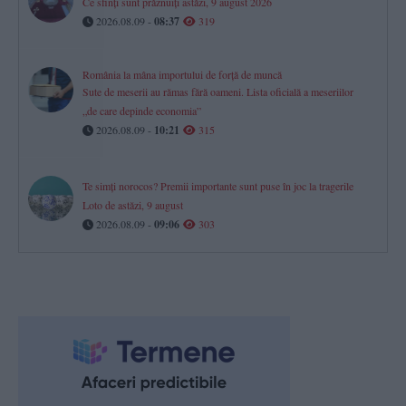
Ce sfinți sunt prăznuiți astăzi, 9 august 2026
2026.08.09 -
08:37
319
România la mâna importului de forță de muncă
Sute de meserii au rămas fără oameni. Lista oficială a meseriilor
„de care depinde economia”
2026.08.09 -
10:21
315
Te simți norocos? Premii importante sunt puse în joc la tragerile
Loto de astăzi, 9 august
2026.08.09 -
09:06
303