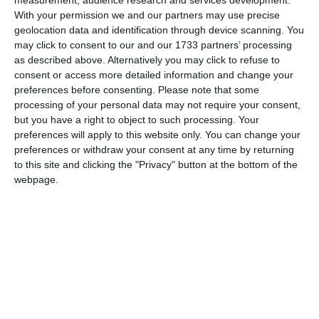
With your permission we and our partners may use precise
geolocation data and identification through device scanning. You
may click to consent to our and our 1733 partners’ processing
Am citit si sunt de acord cu
regulile de postare
.
as described above. Alternatively you may click to refuse to
consent or access more detailed information and change your
Acest formular colectează numele, e-mailul şi conținutul mesajului, astfel încât
preferences before consenting.
Please note that some
să putem urmări comentariile tale pe site. Nu vom folosi datele tale în alt scop.
processing of your personal data may not require your consent,
Pentru mai multe informaţii, consultă politica noastră de confidenţialitate, unde vei
but you have a right to object to such processing. Your
primi mai multe privind informaţii despre cum și de ce stocăm datele tale.
preferences will apply to this website only. You can change your
preferences or withdraw your consent at any time by returning
Posteaza comentariul
to this site and clicking the "Privacy" button at the bottom of the
webpage.
ARTICOLE ASEMANATOARE