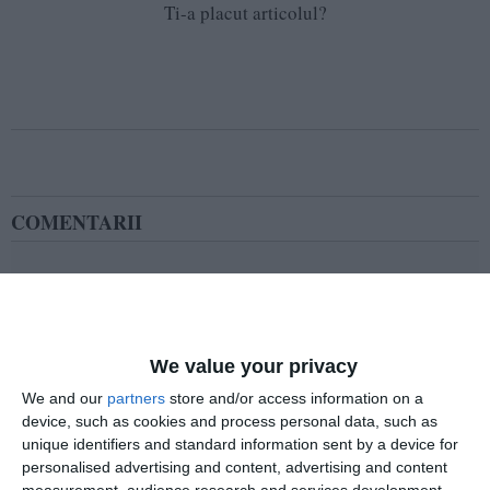
Ti-a placut articolul?
COMENTARII
Nume
We value your privacy
Email
We and our
partners
store and/or access information on a
device, such as cookies and process personal data, such as
unique identifiers and standard information sent by a device for
Comentariu
personalised advertising and content, advertising and content
measurement, audience research and services development.