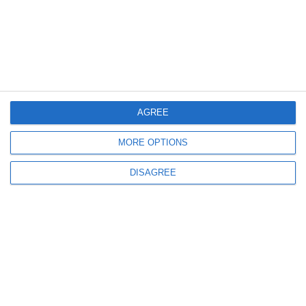
674
01 Aug, 2026 11:09
Sechestru-record de peste 85 de milioane de lei impus de Poliția Română
Rețea de avocați și medici destructurată și mii de litri de alcool de
contrabandă confiscate
AGREE
MORE OPTIONS
DISAGREE
449
01 Aug, 2026 11:04
Peste 2.100 de amenzi și zeci de permise reținute într-o singură săptămână
pe autostrăzile din România. Un șofer a fost prins cu peste 200 km/h pe A0
ULTIMELE ARTICOLE DIN ACEEASI CATEGORIE