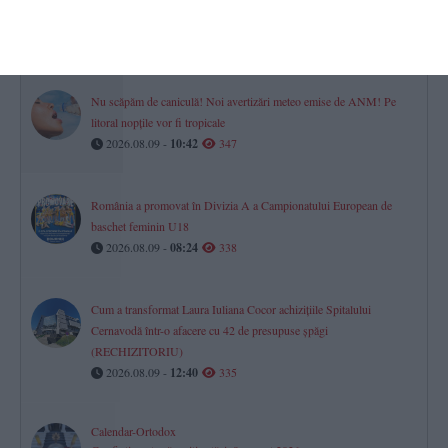
zile în plus pentru Unitatea 2“
2026.08.09 -
09:25
349
Nu scăpăm de caniculă! Noi avertizări meteo emise de ANM! Pe
litoral nopțile vor fi tropicale
2026.08.09 -
10:42
347
România a promovat în Divizia A a Campionatului European de
baschet feminin U18
2026.08.09 -
08:24
338
Cum a transformat Laura Iuliana Cocor achizițiile Spitalului
Cernavodă într-o afacere cu 42 de presupuse șpăgi
(RECHIZITORIU)
2026.08.09 -
12:40
335
Calendar-Ortodox