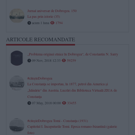
Jurnal aniversar de Dobrogea. 150
La pas prin istorie (35)
acum 1 luna
1794
ARTICOLE RECOMANDATE
„Problema originei etnice în Dobrogea“, de Constantin N. Sarry
09 Nov, 2018 12:33
59259
#citeşteDobrogea
La Constanţa se importau, în 1877, petrol din America şi
„hăinărie“ din Austria. Lucrări din Biblioteca Virtuală ZIUA de
Constanţa
07 May, 2018 00:00
33455
#citeşteDobrogea Tomi - Constanţa (1931)
Capitolul I. Începuturile Tomi. Epoca romano-bizantină (galerie
foto)