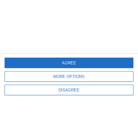
4027
1941 Biserică în urma bombardării din 3 august
AGREE
MORE OPTIONS
DISAGREE
5259
1940 Geamie Medgidia