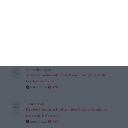
Jurnal aniversar de Dobrogea. 150
La pas prin istorie (37)
acum 27 zile
1771
Jurnal aniversar de Dobrogea. 150
La pas prin istorie (36)
acum 1 luna
1528
Arhive dobrogene
Adresa administratorului Plăşii Traian privind gimnaziul din
localitatea Adamclisi
acum 1 luna
4200
30 iunie 1946
Raportul Siguranței privind festivitatea împărțirii titlurilor de
proprietate, în Constanța
acum 1 luna
4656