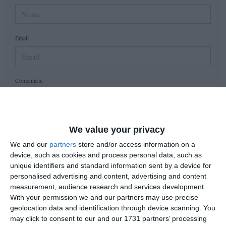
Email
Comentariu
Am citit si sunt de acord cu
regulile de postare
.
We value your privacy
We and our
partners
store and/or access information on a
Acest formular colectează numele, e-mailul şi conținutul mesajului, astfel încât
device, such as cookies and process personal data, such as
să putem urmări comentariile tale pe site. Nu vom folosi datele tale în alt scop.
unique identifiers and standard information sent by a device for
Pentru mai multe informaţii, consultă politica noastră de confidenţialitate, unde vei
personalised advertising and content, advertising and content
primi mai multe privind informaţii despre cum și de ce stocăm datele tale.
measurement, audience research and services development.
With your permission we and our partners may use precise
Posteaza comentariul
geolocation data and identification through device scanning. You
may click to consent to our and our 1731 partners’ processing