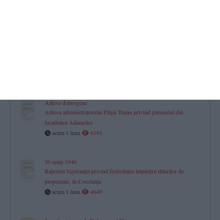
Jurnal aniversar de Dobrogea. 150
La pas prin istorie (37)
acum 27 zile
1764
Jurnal aniversar de Dobrogea. 150
La pas prin istorie (36)
acum 1 luna
1521
Arhive dobrogene
Adresa administratorului Plăşii Traian privind gimnaziul din
localitatea Adamclisi
acum 1 luna
4193
30 iunie 1946
Raportul Siguranței privind festivitatea împărțirii titlurilor de
proprietate, în Constanța
acum 1 luna
4649