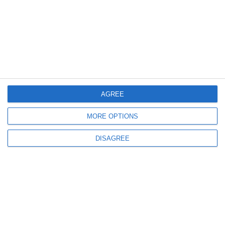
4026
1941 Biserică în urma bombardării din 3 august
AGREE
MORE OPTIONS
DISAGREE
5259
1940 Geamie Medgidia