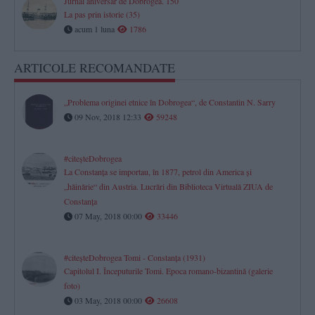
Jurnal aniversar de Dobrogea. 150
La pas prin istorie (35)
acum 1 luna
1786
ARTICOLE RECOMANDATE
„Problema originei etnice în Dobrogea“, de Constantin N. Sarry
09 Nov, 2018 12:33
59248
#citeşteDobrogea
La Constanţa se importau, în 1877, petrol din America şi
„hăinărie“ din Austria. Lucrări din Biblioteca Virtuală ZIUA de
Constanţa
07 May, 2018 00:00
33446
#citeşteDobrogea Tomi - Constanţa (1931)
Capitolul I. Începuturile Tomi. Epoca romano-bizantină (galerie
foto)
03 May, 2018 00:00
26608