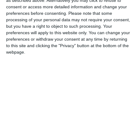
as described above. Alternatively you may click to refuse to
consent or access more detailed information and change your
DIN ACEEAŞI CATEGORIE
preferences before consenting.
Please note that some
processing of your personal data may not require your consent,
but you have a right to object to such processing. Your
preferences will apply to this website only. You can change your
preferences or withdraw your consent at any time by returning
to this site and clicking the "Privacy" button at the bottom of the
webpage.
16146
1986 Canalul Dunăre - Marea Neagră la est de Basarabi
14518