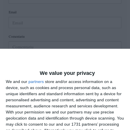
Email
Comentariu
Am citit si sunt de acord cu
regulile de postare
.
We value your privacy
Acest formular colectează numele, e-mailul şi conținutul mesajului, astfel încât
We and our
partners
store and/or access information on a
să putem urmări comentariile tale pe site. Nu vom folosi datele tale în alt scop.
device, such as cookies and process personal data, such as
Pentru mai multe informaţii, consultă politica noastră de confidenţialitate, unde vei
unique identifiers and standard information sent by a device for
primi mai multe privind informaţii despre cum și de ce stocăm datele tale.
personalised advertising and content, advertising and content
measurement, audience research and services development.
Posteaza comentariul
With your permission we and our partners may use precise
geolocation data and identification through device scanning. You
may click to consent to our and our 1731 partners’ processing