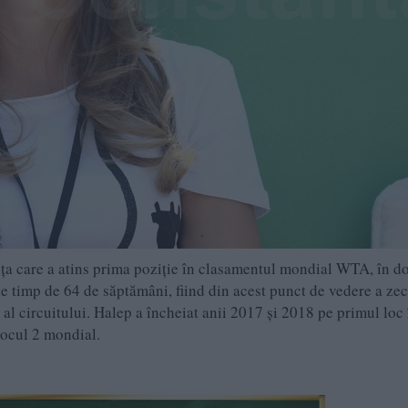
ța care a atins prima poziție în clasamentul mondial WTA, în d
ie timp de 64 de săptămâni, fiind din acest punct de vedere a ze
r al circuitului. Halep a încheiat anii 2017 și 2018 pe primul loc 
locul 2 mondial.