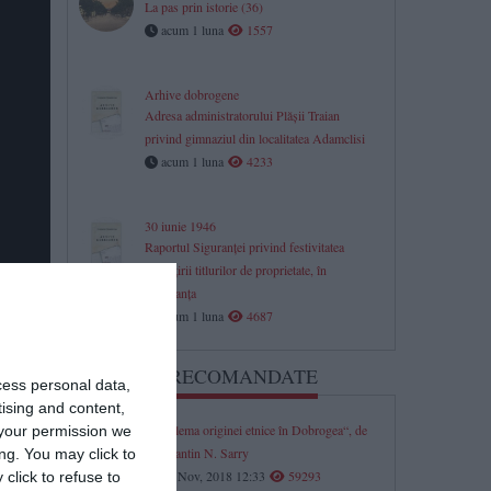
La pas prin istorie (36)
acum 1 luna
1557
Arhive dobrogene
Adresa administratorului Plăşii Traian
privind gimnaziul din localitatea Adamclisi
acum 1 luna
4233
30 iunie 1946
Raportul Siguranței privind festivitatea
împărțirii titlurilor de proprietate, în
Constanța
acum 1 luna
4687
ARTICOLE RECOMANDATE
cess personal data,
tising and content,
„Problema originei etnice în Dobrogea“, de
your permission we
Constantin N. Sarry
ng. You may click to
09 Nov, 2018 12:33
59293
click to refuse to