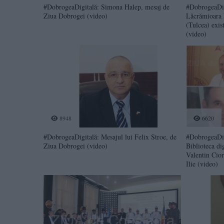
#DobrogeaDigitală: Simona Halep, mesaj de
#DobrogeaDigi
Ziua Dobrogei (video)
Lăcrămioara 
(Tulcea) exis
(video)
8948
6620
#DobrogeaDigitală: Mesajul lui Felix Stroe, de
#DobrogeaDigi
Ziua Dobrogei (video)
Biblioteca di
Valentin Cio
Ilie (video)