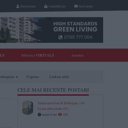
Inregistrare
Autentificare
Newsletter
YLE
Biblioteca
VIRTUALĂ
Anunturi
 dobrogean
Cuprins
Linkuri utile
CELE MAI RECENTE POSTARI
Jurnal aniversar de Dobrogea. 150
La pas prin istorie (41)
acum 9 ore
500