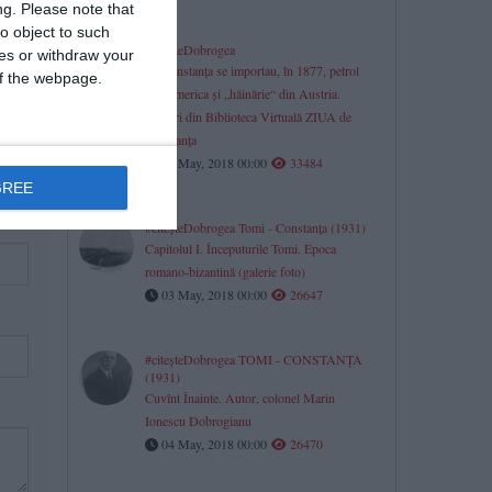
ng.
Please note that
o object to such
#citeşteDobrogea
ces or withdraw your
La Constanţa se importau, în 1877, petrol
 of the webpage.
din America şi „hăinărie“ din Austria.
Lucrări din Biblioteca Virtuală ZIUA de
Constanţa
07 May, 2018 00:00
33484
GREE
#citeşteDobrogea Tomi - Constanţa (1931)
Capitolul I. Începuturile Tomi. Epoca
romano-bizantină (galerie foto)
03 May, 2018 00:00
26647
#citeşteDobrogea TOMI - CONSTANŢA
(1931)
Cuvînt Înainte. Autor, colonel Marin
Ionescu Dobrogianu
04 May, 2018 00:00
26470