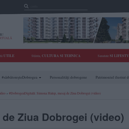
R!
IRTUALĂ
tii
UTILE
Stiinta,
CULTURA SI TEHNICA
Sanatate
SI LIFEST
#sărbătoreșteDobrogea
Personalități dobrogene
Patrimoniul ilustrat
ideo
»
#DobrogeaDigitală: Simona Halep, mesaj de Ziua Dobrogei (video)
de Ziua Dobrogei (video)