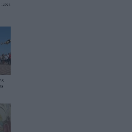
 iubea
IPS
ua