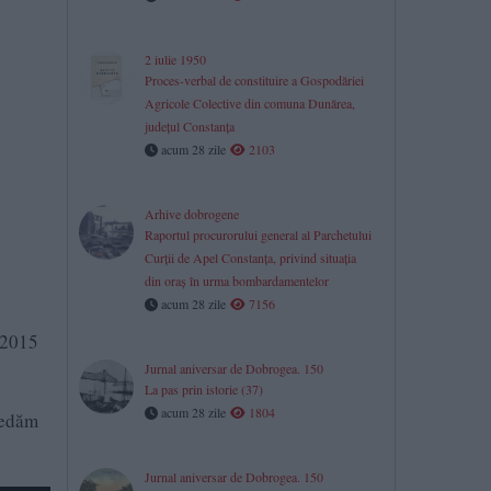
2 iulie 1950
Proces-verbal de constituire a Gospodăriei
Agricole Colective din comuna Dunărea,
județul Constanța
acum 28 zile
2103
Arhive dobrogene
Raportul procurorului general al Parchetului
Curţii de Apel Constanţa, privind situaţia
din oraş în urma bombardamentelor
acum 28 zile
7156
 2015
Jurnal aniversar de Dobrogea. 150
La pas prin istorie (37)
acum 28 zile
1804
 redăm
Jurnal aniversar de Dobrogea. 150