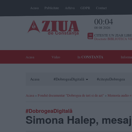
Acasa
Publicitate
Arhiva
GDPR
Contact
00:04
08 08 2026
CITESTE UN ZIAR LIBE
Deschide BIBLIOTECA V
Acasa
Video
In
CONSTANTA
Informa
Acasa
#DobrogeaDigitală
#citeșteDobrogea
Acasa
»
Fondul documentar "Dobrogea de ieri si de azi"
»
Memoria audio-v
#DobrogeaDigitală
Simona Halep, mesaj 