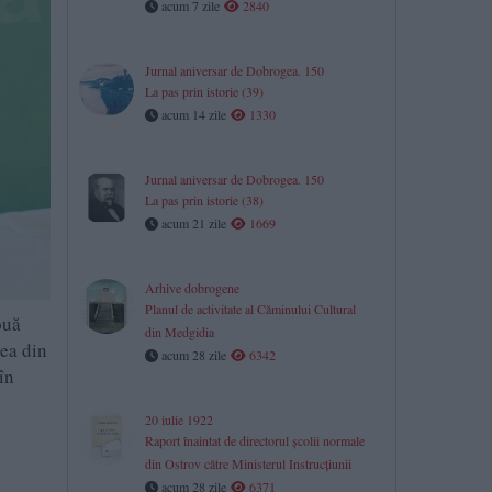
acum 7 zile
2840
Jurnal aniversar de Dobrogea. 150
La pas prin istorie (39)
acum 14 zile
1330
Jurnal aniversar de Dobrogea. 150
La pas prin istorie (38)
acum 21 zile
1669
Arhive dobrogene
Planul de activitate al Căminului Cultural
ouă
din Medgidia
cea din
acum 28 zile
6342
în
20 iulie 1922
Raport înaintat de directorul școlii normale
din Ostrov către Ministerul Instrucțiunii
acum 28 zile
6371