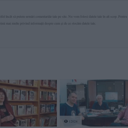
fel încât să putem urmări comentariile tale pe site. Nu vom folosi datele tale în alt scop. Pentru
primi mai multe privind informaţii despre cum și de ce stocăm datele tale.
12024