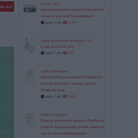
29 iulie 1941
me text
Raportul primarului orașului Sulina privind
situația în oraș după bombardamente
acum 7 zile
3194
Jurnal aniversar de Dobrogea. 150
La pas prin istorie (40)
acum 7 zile
835
Arhive dobrogene
Raportul prim-procurorului Parchetului de
pe lângă Tribunalul Constanta, privind
situaţia din judeţ
acum 7 zile
2632
​Arhive dobrogene
Raportul procurorului general al Parchetului
Curții de Apel Constanța privind situația din
oraș în urma bombardamentelor