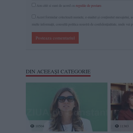
Am citit si sunt de acord cu
regulile de postare
.
Acest formular colectează numele, e-mailul şi conținutul mesajului, ast
multe informaţii, consultă politica noastră de confidenţialitate, unde vei 
Posteaza comentariul
DIN ACEEAŞI CATEGORIE
10504
11363