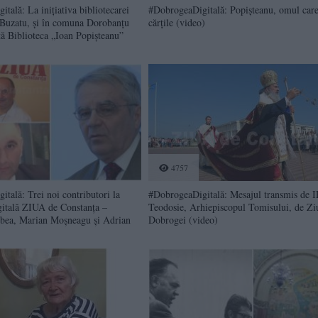
tală: La inițiativa bibliotecarei
#DobrogeaDigitală: Popişteanu, omul care
Buzatu, și în comuna Dorobanțu
cărţile (video)
tă Biblioteca „Ioan Popișteanu”
4757
tală: Trei noi contributori la
#DobrogeaDigitală: Mesajul transmis de 
gitală ZIUA de Constanța –
Teodosie, Arhiepiscopul Tomisului, de Zi
rbea, Marian Moșneagu și Adrian
Dobrogei (video)