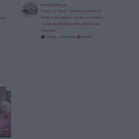
#citeşteDobrogea
Cândva, la Tomis - „Străzile sunt pline de
bucăţi cu inscripţiuni, coloane şi sculpturi“.
 mai
Lucrări din Biblioteca Virtuală ZIUA de
Constanţa
04 May, 2018 00:00
26899