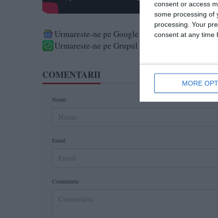
consent or access m
some processing of y
processing. Your pre
Urmareste-ne pe Google News
consent at any time b
Urmareste-ne pe Grupul de Whatsapp
COMENTARII
MORE OPT
Nume
Email
Comentariu