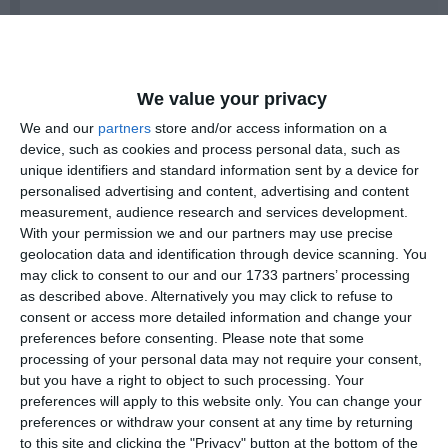
Astăzi, după secole de istorie zbuciumată, Dobrogea
este un adevărat patrimoniu al multiculturalismului, al
diversității etno-lingvistice și religioase, și un exemplu
We value your privacy
elocvent de bună conviețuire etnică și coeziune
socială, chiar și într-o perioadă în care asistăm, din
We and our
partners
store and/or access information on a
device, such as cookies and process personal data, such as
păcate, în alte părți ale lumii, la manifestări
unique identifiers and standard information sent by a device for
regretabile de intoleranță, discriminare și extremism.
personalised advertising and content, advertising and content
Exemplul dobrogean de bună conviețuire, într-o
measurement, audience research and services development.
societate atașată valorilor europene în care au
With your permission we and our partners may use precise
întâietate toleranța, justiția, solidaritatea și
geolocation data and identification through device scanning. You
combaterea discriminării, aduce un plus valoros
may click to consent to our and our 1733 partners’ processing
imaginii României și, totodată, este un catalizator
as described above. Alternatively you may click to refuse to
consent or access more detailed information and change your
important pentru susținerea dezvoltării la nivel local și
preferences before consenting.
Please note that some
național totodată.
processing of your personal data may not require your consent,
but you have a right to object to such processing. Your
Ținutul binecuvântat al Dobrogei este o importantă
preferences will apply to this website only. You can change your
poartă a României către mările și oceanele lumii. Este
preferences or withdraw your consent at any time by returning
un atu pentru economia românească, pe care vrem să-
to this site and clicking the "Privacy" button at the bottom of the