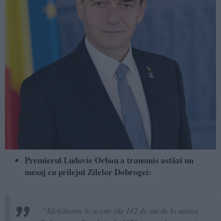
Premierul Ludovic Orban a transmis astăzi un
mesaj cu prilejul Zilelor Dobrogei:
“Sărbătorim în aceste zile 142 de ani de la unirea