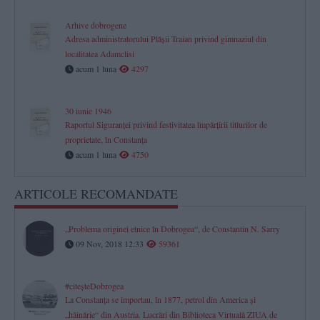
Arhive dobrogene
Adresa administratorului Plăşii Traian privind gimnaziul din
localitatea Adamclisi
acum 1 luna
4297
30 iunie 1946
Raportul Siguranței privind festivitatea împărțirii titlurilor de
proprietate, în Constanța
acum 1 luna
4750
ARTICOLE RECOMANDATE
„Problema originei etnice în Dobrogea“, de Constantin N. Sarry
09 Nov, 2018 12:33
59361
#citeşteDobrogea
La Constanţa se importau, în 1877, petrol din America şi
„hăinărie“ din Austria. Lucrări din Biblioteca Virtuală ZIUA de