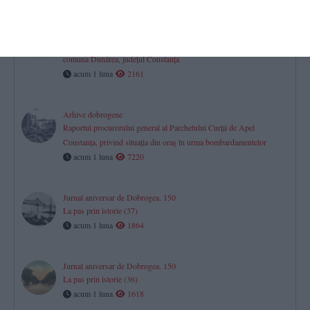
2 iulie 1950
Proces-verbal de constituire a Gospodăriei Agricole Colective din
comuna Dunărea, județul Constanța
acum 1 luna
2161
Arhive dobrogene
Raportul procurorului general al Parchetului Curţii de Apel
Constanţa, privind situaţia din oraş în urma bombardamentelor
acum 1 luna
7220
Jurnal aniversar de Dobrogea. 150
La pas prin istorie (37)
acum 1 luna
1864
Jurnal aniversar de Dobrogea. 150
La pas prin istorie (36)
acum 1 luna
1618