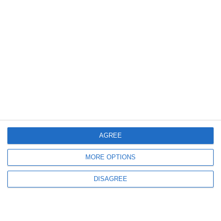
5731
#DobrogeaDigitală: Portofoliul Aedificia Carpați, compania ce readuce
Cazinoul la viață, disponibil de astăzi în Biblioteca Digitală ZIUA de
Constanța
AGREE
MORE OPTIONS
DISAGREE
7951
#DobrogeaDigitală: Ioan Popișteanu - un nume durabil în cultura