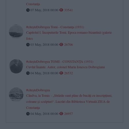
Constanţa
07 May, 2018 00:00
33541
#citeşteDobrogea Tomi - Constanţa (1931)
Capitolul I. Începuturile Tomi. Epoca romano-bizantină (galerie
foto)
03 May, 2018 00:00
26706
#citeşteDobrogea TOMI - CONSTANŢA (1931)
Cuvînt Înainte. Autor, colonel Marin Ionescu Dobrogianu
04 May, 2018 00:00
26532
#citeşteDobrogea
Cândva, la Tomis - „Străzile sunt pline de bucăţi cu inscripţiuni,
coloane şi sculpturi“. Lucrări din Biblioteca Virtuală ZIUA de
Constanţa
04 May, 2018 00:00
26957