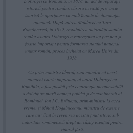
Dobrogei cu România, în 1878, un act de reparație
istorică pentru români, cărora această provincie
istorică le aparținuse cu mult înainte de dominația
otomană. După unirea Moldovei cu Ţara
Românească, în 1859, restabilirea autorității statului
român asupra Dobrogei a reprezentat un pas nou și
foarte important pentru formarea statului naţional
unitar român, proces încheiat cu Marea Unire din
1918.
Ca prim-ministru liberal, sunt mândru că acest
moment istoric important, al unirii Dobrogei cu
România, a fost posibil prin contribuția incontestabilă
a doi dintre marii oameni politici și de stat liberali ai
României, Ion I.C. Brătianu, prim-ministru la acea
vreme, și Mihail Kogălniceanu, ministru de externe,
care au văzut în revenirea acestui ținut istoric sub
autoritate românească drept un câștig esențial pentru
viitorul țării.