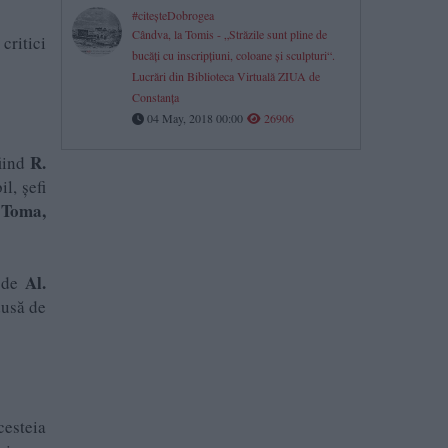
#citeşteDobrogea
Cândva, la Tomis - „Străzile sunt pline de
critici
bucăţi cu inscripţiuni, coloane şi sculpturi“.
Lucrări din Biblioteca Virtuală ZIUA de
Constanţa
04 May, 2018 00:00
26906
R.
fiind
il, șefi
a Toma,
Al.
ă de
dusă de
cesteia