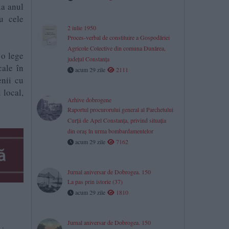
la anul
u cele
2 iulie 1950
Proces-verbal de constituire a Gospodăriei
Agricole Colective din comuna Dunărea,
 o lege
județul Constanța
cale în
acum 29 zile
2111
enii cu
 local,
Arhive dobrogene
Raportul procurorului general al Parchetului
Curţii de Apel Constanţa, privind situaţia
din oraş în urma bombardamentelor
acum 29 zile
7162
Jurnal aniversar de Dobrogea. 150
La pas prin istorie (37)
acum 29 zile
1810
Jurnal aniversar de Dobrogea. 150