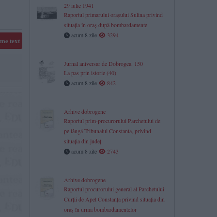
29 iulie 1941
Raportul primarului orașului Sulina privind
situația în oraș după bombardamente
acum 8 zile
3294
me text
Jurnal aniversar de Dobrogea. 150
La pas prin istorie (40)
acum 8 zile
842
Arhive dobrogene
Raportul prim-procurorului Parchetului de
pe lângă Tribunalul Constanta, privind
situaţia din judeţ
acum 8 zile
2743
​Arhive dobrogene
Raportul procurorului general al Parchetului
Curții de Apel Constanța privind situația din
oraș în urma bombardamentelor