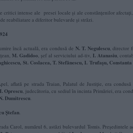
critici intense ale presei locale și ale constănțenilor afectați, 
e reabiliatare a diferitor bulevarde și străzi.
1924
N. T. Negulescu
enumire încă actuală, era condusă de
, director 
M. Gadidoo
I. Atanasiu
ețean,
, șef al serviciului ad-tiv,
, contab
ghicescu, St. Coslacea, T. Stefănescu, I. Trufașu, Constant
pel, aflată pe strada Traian, Palatul de Justiție, era condus
I. Oprescu
, judecătoria, cu sediul în incinta Primăriei, era con
N. Dumitrescu
.
cu Ștefan
.
rada Carol, numărul 6, astăzi bulevardul Tomis. Președintele a