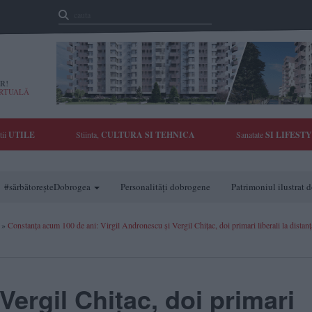
R!
IRTUALĂ
tii
UTILE
Stiinta,
CULTURA SI TEHNICA
Sanatate
SI LIFEST
#sărbătoreșteDobrogea
Personalități dobrogene
Patrimoniul ilustrat
»
Constanța acum 100 de ani: Virgil Andronescu și Vergil Chițac, doi primari liberali la distan
Vergil Chițac, doi primari