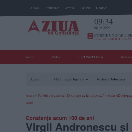
Acasa
Publicitate
Arhiva
GDPR
Contact
09:34
08 08 2026
CITESTE UN ZIAR LIBE
Deschide BIBLIOTECA V
Acasa
Video
In
CONSTANTA
Informa
Acasa
#DobrogeaDigitală
#citeșteDobrogea
Acasa
»
Fondul documentar "Dobrogea de ieri si de azi"
»
#citeșteDobrogea
secol
Constanța acum 100 de ani
Virgil Andronescu și 