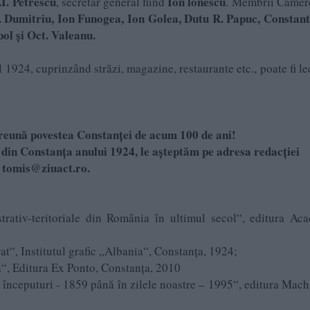
EI. Petrescu
Ion lonescu
, secretar general fiind
. Membrii Camer
St. Dumitriu, Ion Funogea, Ion Golea, Dutu R. Papuc, Constan
ol și Oct. Valeanu.
1924, cuprinzând străzi, magazine, restaurante etc., poate fi le
reună povestea Constanței de acum 100 de ani!
. din Constanța anului 1924, le așteptăm pe adresa redacției
tomis@ziuact.ro.
rativ-teritoriale din România în ultimul secol“, editura Ac
rat“, Institutul grafic „Albania“, Constanţa, 1924;
a“, Editura Ex Ponto, Constanța, 2010
începuturi - 1859 până în zilele noastre – 1995“, editura Machi