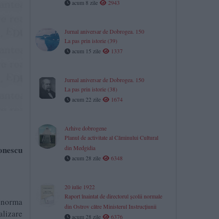
acum 8 zile
2943
Jurnal aniversar de Dobrogea. 150
La pas prin istorie (39)
acum 15 zile
1337
Jurnal aniversar de Dobrogea. 150
La pas prin istorie (38)
acum 22 zile
1674
Arhive dobrogene
Planul de activitate al Căminului Cultural
ronescu
din Medgidia
acum 28 zile
6348
20 iulie 1922
Raport înaintat de directorul școlii normale
, norma
din Ostrov către Ministerul Instrucțiunii
alizare
acum 28 zile
6376