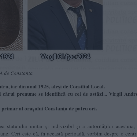
UA de Constanța
tru, iar din anul 1925, aleși de Consiliul Local.
 cărui prenume se identifică cu cel de astăzi... Virgil And
st primar al orașului Constanța de patru ori.
 statutului unitar și indivizibil și a autorităților acestuia
ne. Cert este că, în această perioadă, vorbim despre o centr