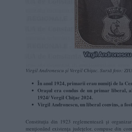
Virgil Andronescu și Vergil Chițac. Sursă foto: ZI
În anul 1924, primarii erau numiți de la Cen
Orașul era condus de un primar liberal, al
1924/ Vergil Chițac 2024.
Virgil Andronescu, un liberal convins, a fo
Constituția din 1923 reglementează și organizarea
menționând existența județelor, compuse din comu