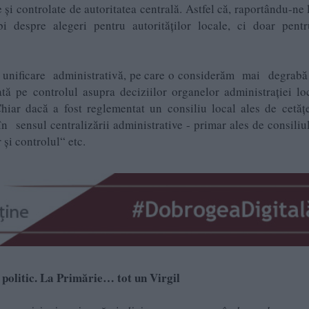
e și controlate de autoritatea centrală. Astfel că, raportându-ne 
despre alegeri pentru autorităților locale, ci doar pentr
 unificare administrativă, pe care o considerăm mai degrabă
tă pe controlul asupra deciziilor organelor administraţiei lo
Chiar dacă a fost reglementat un consiliu local ales de cetăț
sensul centralizării administrative - primar ales de consiliul
 şi controlul“ etc.
 politic. La Primărie… tot un Virgil