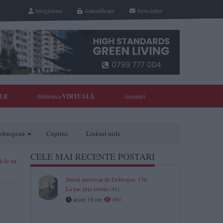
Inregistrare
Autentificare
Newsletter
YLE
Biblioteca
VIRTUALĂ
Anunturi
 dobrogean
Cuprins
Linkuri utile
CELE MAI RECENTE POSTARI
ță de un
Jurnal aniversar de Dobrogea. 150
La pas prin istorie (41)
acum 18 ore
661