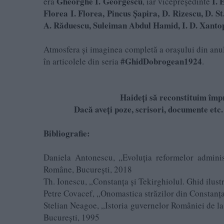
Gheorghe I. Georgescu
I. 
era
, iar vicepreședinte
Florea I. Florea, Pincus Șapira, D. Rizescu, D. 
A. Răduescu, Suleiman Abdul Hamid, I. D. Xantop
Atmosfera și imaginea completă a orașului din anul 
#GhidDobrogean1924
în articolele din seria
.
Haideți să reconstituim împ
Dacă aveți poze, scrisori, documente etc
Bibliografie:
Daniela Antonescu, „Evoluția reformelor administ
Române, București, 2018
Th. Ionescu, „Constanţa şi Tekirghiolul. Ghid ilust
Petre Covacef, „Onomastica străzilor din Constanț
Stelian Neagoe, „Istoria guvernelor României de la 
București, 1995