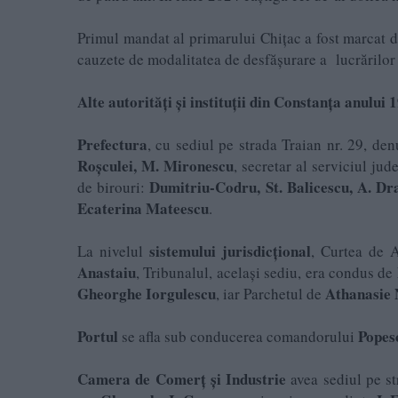
Primul mandat al primarului Chițac a fost marcat de 
cauzete de modalitatea de desfășurare a lucrărilor d
Alte autorități și instituții din Constanța anului 
Prefectura
, cu sediul pe strada Traian nr. 29, d
Roșculei, M. Mironescu
, secretar al serviciul jud
Dumitriu-Codru, St. Balicescu, A. Dra
de birouri:
Ecaterina Mateescu
.
sistemului jurisdicțional
La nivelul
, Curtea de A
Anastaiu
, Tribunalul, același sediu, era condus de
Gheorghe Iorgulescu
Athanasie 
, iar Parchetul de
Portul
Popes
se afla sub conducerea comandorului
Camera de Comerț și Industrie
avea sediul pe st