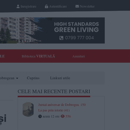
Inregistrare
Autentificare
Newsletter
YLE
Biblioteca
VIRTUALĂ
Anunturi
 dobrogean
Cuprins
Linkuri utile
CELE MAI RECENTE POSTARI
Jurnal aniversar de Dobrogea. 150
La pas prin istorie (41)
și
acum 12 ore
556