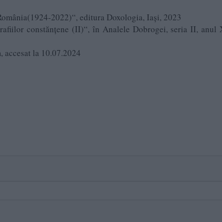
 România(1924-2022)“, editura Doxologia, Iași, 2023
afiilor constănțene (II)“, în Analele Dobrogei, seria II, anul 
, accesat la 10.07.2024