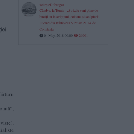
#citeşteDobrogea
Cândva, la Tomis - „Străzile sunt pline de
bucăţi cu inscripţiuni, coloane şi sculpturi“.
Lucrări din Biblioteca Virtuală ZIUA de
iei
Constanţa
04 May, 2018 00:00
26901
ărturii
tată“,
viste).
aliste