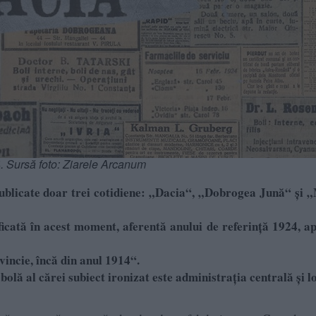
4. Sursă foto: Ziarele Arcanum
publicate doar trei cotidiene: „Dacia“, „Dobrogea Jună“ și
ficată în acest moment, aferentă anului de referință 1924, a
ovincie, încă din anul 1914“.
bolă al cărei subiect ironizat este administrația centrală și l