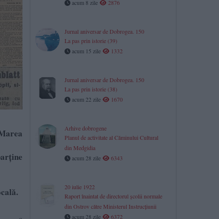
acum 8 zile
2876
Jurnal aniversar de Dobrogea. 150
La pas prin istorie (39)
acum 15 zile
1332
Jurnal aniversar de Dobrogea. 150
La pas prin istorie (38)
acum 22 zile
1670
Arhive dobrogene
 „Marea
Planul de activitate al Căminului Cultural
din Medgidia
parține
acum 28 zile
6343
20 iulie 1922
ocală.
Raport înaintat de directorul școlii normale
din Ostrov către Ministerul Instrucțiunii
acum 28 zile
6372