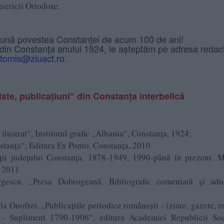
sericii Ortodoxe.
eună povestea Constanței de acum 100 de ani!
 din Constanța anului 1924, le așteptăm pe adresa redacț
tomis@ziuact.ro
.
te, publicațiuni“ din Constanța interbelică
ilustrat“, Institutul grafic „Albania“, Constanţa, 1924;
nstanța“, Editura Ex Ponto, Constanța, 2010
ii județului Constanța. 1878-1949, 1990-până în prezent. M
a, 2011
gescu, „Presa Dobrogeană. Bibliografic comentată şi adno
Onofrei, „Publicaţiile periodice româneşti - (ziare, gazete, re
- Supliment 1790-1906“, editura Academiei Republicii Soci