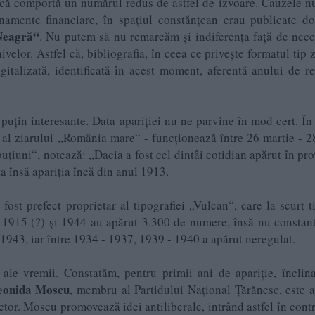
ică comportă un numărul redus de astfel de izvoare. Cauzele nu
onamente financiare, în spațiul constănțean erau publicate do
Neagră“
. Nu putem să nu remarcăm și indiferența față de nece
rhivelor. Astfel că, bibliografia, în ceea ce privește formatul tip z
gitalizată, identificată în acest moment, aferentă anului de re
 puțin interesante. Data apariției nu ne parvine în mod cert. În
r al ziarului „România mare“ - funcționează între 26 martie - 2
iuni“, notează: „Dacia a fost cel dintâi cotidian apărut în pro
a însă apariția încă din anul 1913.
, fost prefect proprietar al tipografiei „Vulcan“, care la scurt 
re 1915 (?) și 1944 au apărut 3.300 de numere, însă nu constan
 1943, iar între 1934 - 1937, 1939 - 1940 a apărut neregulat.
e ale vremii. Constatăm, pentru primii ani de apariție, înclina
eonida Moscu
, membru al Partidului Național Țărănesc, este a
ctor. Moscu promovează idei antiliberale, intrând astfel în contr