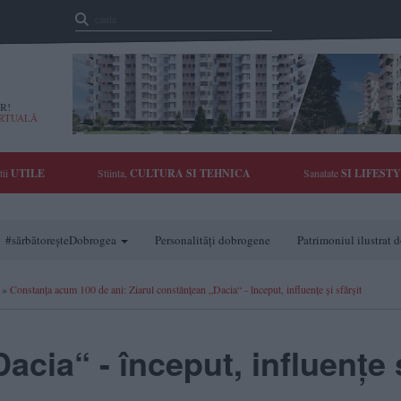
R!
IRTUALĂ
tii
UTILE
Stiinta,
CULTURA SI TEHNICA
Sanatate
SI LIFEST
#sărbătoreșteDobrogea
Personalități dobrogene
Patrimoniul ilustrat
»
Constanța acum 100 de ani: Ziarul constănțean „Dacia“ - început, influențe și sfârșit
acia“ - început, influențe 