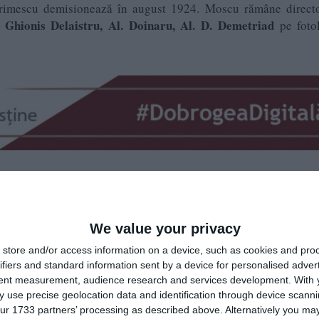
Irimescu demisionează în august 1924. Moscu rămâne directo
 Ghionis Delaistru, Al. Doinaru, Al. D. Demetriad
pe fotol
 ale ziarului. Inițial susținător liberal, apoi al PNȚ, ca în fina
 a ideologiei de extremă stânga.
We value your privacy
ginile ziarului:
„Cronica literară“
Carol Blum, C.Borceanu, 
 al rubricii
,
store and/or access information on a device, such as cookies and pro
ifiers and standard information sent by a device for personalised adver
„Cronica industrială şi agricolă“
, redactor al rubricii
,
tent measurement, audience research and services development.
With 
l. Demetriade, Al. D. Doinaru, Ion Gabroveanu, D.Ghionis-Del
 use precise geolocation data and identification through device scanni
imescu,
ur 1733 partners’ processing as described above. Alternatively you may 