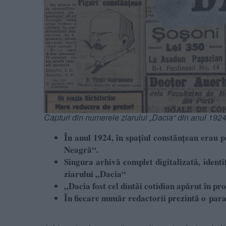
Capturi din numerele ziarului „Dacia“ din anul 192
În anul 1924, în spațiul constănțean erau 
Neagră“.
Singura arhivă complet digitalizată, identi
ziarului „Dacia“
„Dacia fost cel dintâi cotidian apărut în pr
În fiecare număr redactorii prezintă o
para