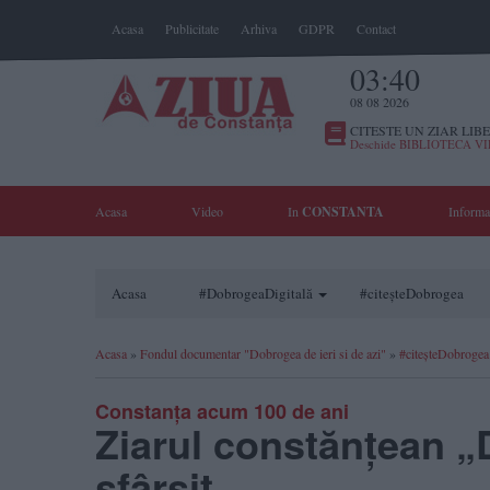
Acasa
Publicitate
Arhiva
GDPR
Contact
03:40
08 08 2026
CITESTE UN ZIAR LIBE
Deschide BIBLIOTECA V
Acasa
Video
In
CONSTANTA
Informa
Acasa
#DobrogeaDigitală
#citeșteDobrogea
Acasa
»
Fondul documentar "Dobrogea de ieri si de azi"
»
#citeșteDobrogea
Constanța acum 100 de ani
Ziarul constănțean „D
sfârșit