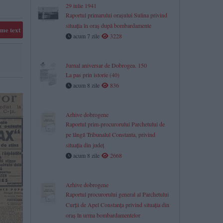
29 iulie 1941
Raportul primarului orașului Sulina privind
situația în oraș după bombardamente
me text
acum 7 zile
3228
Jurnal aniversar de Dobrogea. 150
La pas prin istorie (40)
acum 8 zile
836
Arhive dobrogene
Raportul prim-procurorului Parchetului de
pe lângă Tribunalul Constanta, privind
situaţia din judeţ
acum 8 zile
2668
​Arhive dobrogene
Raportul procurorului general al Parchetului
Curții de Apel Constanța privind situația din
oraș în urma bombardamentelor