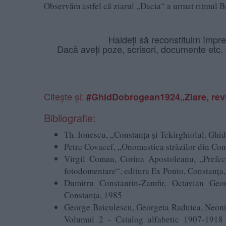
Observăm astfel că ziarul „Dacia“ a urmat ritmul Bi
Haideți să reconstituim împr
Dacă aveți poze, scrisori, documente etc.
Citește și:
#GhidDobrogean1924„Ziare, revis
Bibliografie:
Th. Ionescu, „Constanţa şi Tekirghiolul. Ghid 
Petre Covacef, „Onomastica străzilor din Co
Virgil Coman, Corina Apostoleanu, „Prefecț
fotodomentare“, editura Ex Ponto, Constanț
Dumitru Constantin-Zamfir, Octavian Geor
Constanţa, 1985
George Baiculescu, Georgeta Raduica, Neonila 
Volumul 2 - Catalog alfabetic 1907-1918 