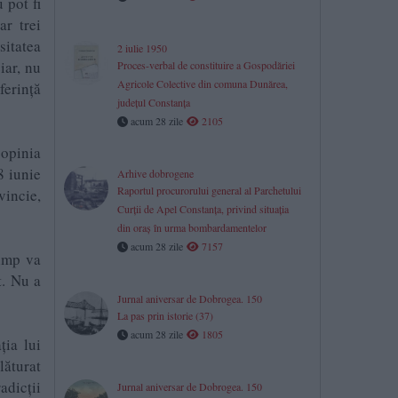
 pot fi
ar trei
sitatea
2 iulie 1950
iar, nu
Proces-verbal de constituire a Gospodăriei
Agricole Colective din comuna Dunărea,
ferință
județul Constanța
acum 28 zile
2105
 opinia
8 iunie
Arhive dobrogene
Raportul procurorului general al Parchetului
vincie,
Curţii de Apel Constanţa, privind situaţia
din oraş în urma bombardamentelor
acum 28 zile
7157
timp va
t. Nu a
Jurnal aniversar de Dobrogea. 150
La pas prin istorie (37)
acum 28 zile
1805
ția lui
lăturat
adicții
Jurnal aniversar de Dobrogea. 150