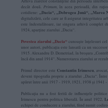
Arhiva ziarelor constănțene din perioada interbel
decât două.
Primum
, în acea perioadă, din rați
„Dacia“, „Dobrogea Jună“, „Marea 
cotidiene:
digitalizării, cele care ar fi asigurat integritatea a
este îndestulătoare, iar singura arhivă complet di
1924, aparține ziarului „Dacia“.
Povestea ziarului „Dacia“
cunoaște înțelesuri cel
unor autori, publicația este lansată ca un succeso
1915. Alexandru D. Demetriad, în broşura „Contribuţ
încă din anul 1914“. Numerotarea ziarului ar rezult
Constantin Irimescu
Primul director este
, avocat
deveni tipografia proprie a ziarului „Dacia“. Înt
apărut între anii 1917 - 1919, 1921, 1938 şi 1941 -
Publicația nu a fost ferită de influențele politic
L
Irimescu pentru politica liberală. În anul 1922,
echipei de conducere a ziarului, fiind numit codire