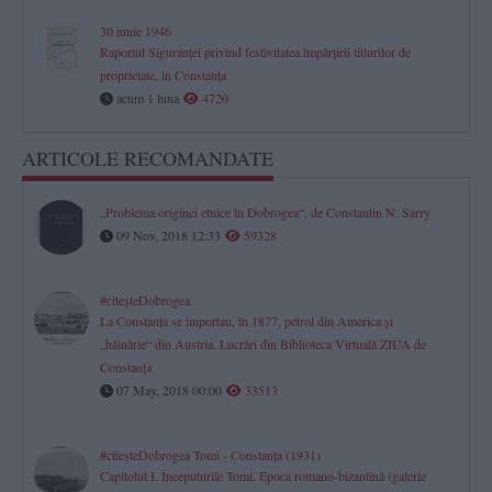
30 iunie 1946
Raportul Siguranței privind festivitatea împărțirii titlurilor de
proprietate, în Constanța
acum 1 luna
4720
ARTICOLE RECOMANDATE
„Problema originei etnice în Dobrogea“, de Constantin N. Sarry
09 Nov, 2018 12:33
59328
#citeşteDobrogea
La Constanţa se importau, în 1877, petrol din America şi
„hăinărie“ din Austria. Lucrări din Biblioteca Virtuală ZIUA de
Constanţa
07 May, 2018 00:00
33513
#citeşteDobrogea Tomi - Constanţa (1931)
Capitolul I. Începuturile Tomi. Epoca romano-bizantină (galerie