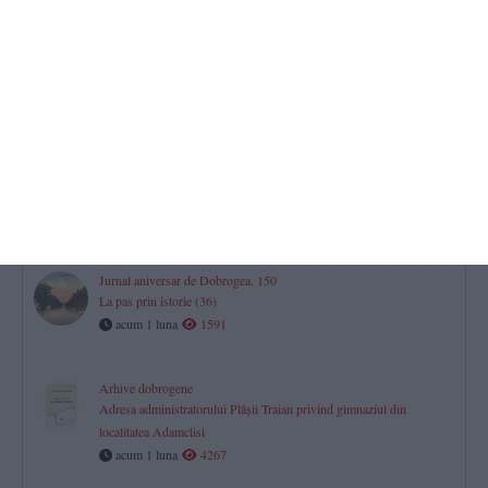
Arhive dobrogene
Raportul procurorului general al Parchetului Curţii de Apel
Constanţa, privind situaţia din oraş în urma bombardamentelor
acum 30 zile
7189
Jurnal aniversar de Dobrogea. 150
La pas prin istorie (37)
acum 30 zile
1838
Jurnal aniversar de Dobrogea. 150
La pas prin istorie (36)
acum 1 luna
1591
Arhive dobrogene
Adresa administratorului Plăşii Traian privind gimnaziul din
localitatea Adamclisi
acum 1 luna
4267