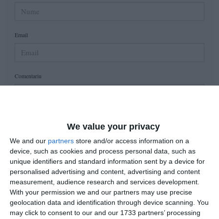
Email
Comentariu
Am citit si sunt de acord cu
regulile de postare
.
We value your privacy
Acest formular colectează numele, e-mailul şi conținutul mesajului, astfel încât
We and our
partners
store and/or access information on a
device, such as cookies and process personal data, such as
să putem urmări comentariile tale pe site. Nu vom folosi datele tale în alt scop.
unique identifiers and standard information sent by a device for
Pentru mai multe informaţii, consultă politica noastră de confidenţialitate, unde vei
personalised advertising and content, advertising and content
primi mai multe privind informaţii despre cum și de ce stocăm datele tale.
measurement, audience research and services development.
With your permission we and our partners may use precise
Posteaza comentariul
geolocation data and identification through device scanning. You
may click to consent to our and our 1733 partners’ processing