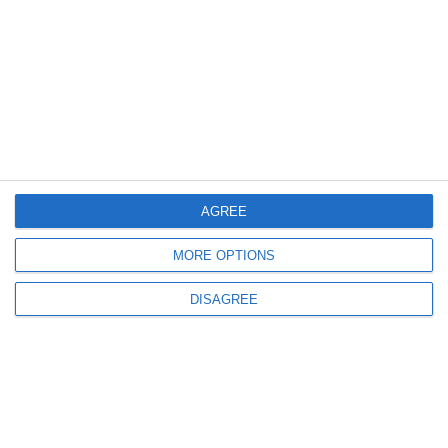
3658
1965 Anna Christie Sandu Simionica Marcela Sassu
AGREE
MORE OPTIONS
DISAGREE
3920
1965 Anna Christie Ileana Ploscaru Marcela Sassu