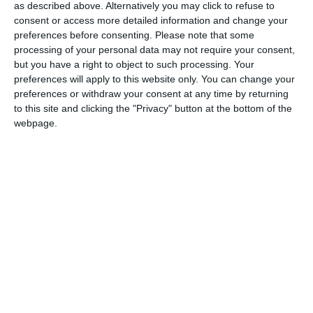
as described above. Alternatively you may click to refuse to
consent or access more detailed information and change your
preferences before consenting.
Please note that some
DIN ACEEAŞI CATEGORIE
processing of your personal data may not require your consent,
but you have a right to object to such processing. Your
preferences will apply to this website only. You can change your
preferences or withdraw your consent at any time by returning
to this site and clicking the "Privacy" button at the bottom of the
webpage.
15302
1960 Sfarsitul Escadrei Marcela Sassu