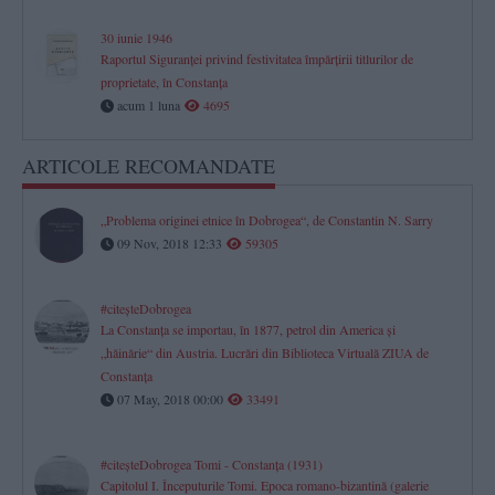
30 iunie 1946
Raportul Siguranței privind festivitatea împărțirii titlurilor de
proprietate, în Constanța
acum 1 luna
4695
ARTICOLE RECOMANDATE
„Problema originei etnice în Dobrogea“, de Constantin N. Sarry
09 Nov, 2018 12:33
59305
#citeşteDobrogea
La Constanţa se importau, în 1877, petrol din America şi
„hăinărie“ din Austria. Lucrări din Biblioteca Virtuală ZIUA de
Constanţa
07 May, 2018 00:00
33491
#citeşteDobrogea Tomi - Constanţa (1931)
Capitolul I. Începuturile Tomi. Epoca romano-bizantină (galerie