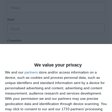
Email
Comentariu
Am citit si sunt de acord cu
regulile de postare
.
We value your privacy
We and our
partners
store and/or access information on a
Acest formular colectează numele, e-mailul şi conținutul mesajului, astfel încât
device, such as cookies and process personal data, such as
să putem urmări comentariile tale pe site. Nu vom folosi datele tale în alt scop.
unique identifiers and standard information sent by a device for
Pentru mai multe informaţii, consultă politica noastră de confidenţialitate, unde vei
personalised advertising and content, advertising and content
primi mai multe privind informaţii despre cum și de ce stocăm datele tale.
measurement, audience research and services development.
With your permission we and our partners may use precise
Posteaza comentariul
geolocation data and identification through device scanning. You
may click to consent to our and our 1733 partners’ processing