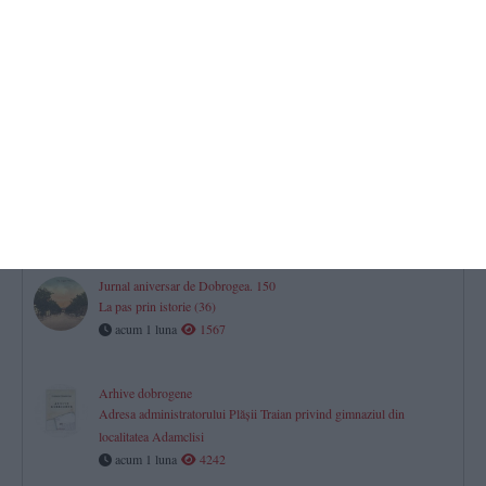
Arhive dobrogene
Raportul procurorului general al Parchetului Curţii de Apel
Constanţa, privind situaţia din oraş în urma bombardamentelor
acum 29 zile
7165
Jurnal aniversar de Dobrogea. 150
La pas prin istorie (37)
acum 29 zile
1816
Jurnal aniversar de Dobrogea. 150
La pas prin istorie (36)
acum 1 luna
1567
Arhive dobrogene
Adresa administratorului Plăşii Traian privind gimnaziul din
localitatea Adamclisi
acum 1 luna
4242