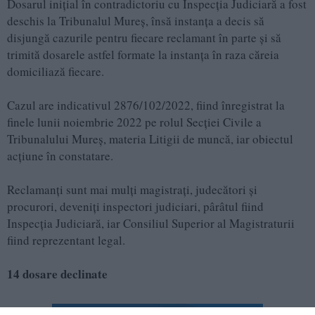
Dosarul inițial în contradictoriu cu Inspecția Judiciară a fost
deschis la Tribunalul Mureș, însă instanța a decis să
disjungă cazurile pentru fiecare reclamant în parte și să
trimită dosarele astfel formate la instanța în raza căreia
domiciliază fiecare.
Cazul are indicativul 2876/102/2022, fiind înregistrat la
finele lunii noiembrie 2022 pe rolul Secției Civile a
Tribunalului Mureș, materia Litigii de muncă, iar obiectul
acțiune în constatare.
Reclamanți sunt mai mulți magistrați, judecători și
procurori, deveniți inspectori judiciari, pârâtul fiind
Inspecția Judiciară, iar Consiliul Superior al Magistraturii
fiind reprezentant legal.
14 dosare declinate