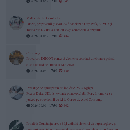
2026.08.06 -
17:00
645
Mall-urile din Constanța
Istoria, proprietarii și evoluția financiară a City Park, VIVO! și
Tomis Mall. Cum s-a mutat viața comercială a orașului
2026.08.06 -
17:00
484
Constanța
Procurorii DIICOT contestă clemența acordată unei tinere prinsă
cu cocaină și ketamină la Sunwaves
2026.08.06 -
17:00
430
Investiție de aproape un milion de euro la Agigea
Poarta Deltei SRL își extinde complexul din Port, în timp ce se
judecă pe sute de mii de lei la Curtea de Apel Constanța
2026.08.06 -
17:00
402
Primăria Constanța vrea să își extindă sistemul de supraveghere și
monitorizare video. Contract de aproape 50.000 de euro încheiat cu