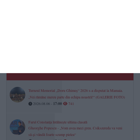
TOP STIRI
Lista completă a șefilor din justiția dobrogeană
Peste jumătate din conducerea instanțelor și parchetelor este
asigurată prin delegare
2026.08.06 -
17:00
1697
Turneul Memorial „Doru Ghimeș“ 2026 s-a disputat la Mamaia.
„Vei rămâne mereu parte din echipa noastră!“ (GALERIE FOTO)
2026.08.06 -
17:00
741
Farul Constanța întâlnește ultima clasată
Gheorghe Popescu - „Vom avea meci greu. Csikszereda va veni
să-și vândă foarte scump pielea“