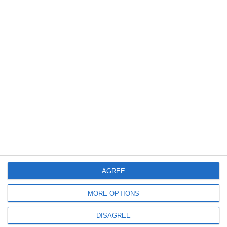
Apel Constanța. Dosarul, amânat de judecători
6950
31 Oct, 2023 09:31
Fostul magistrat Adina Florea, noul director executiv al Departamentului
Juridic din Camera de Comerț și Industrie a României
AGREE
MORE OPTIONS
4565
04 Oct, 2023 17:00
DISAGREE
Cunoscutul magistrat Adina Florea, victorie împotriva Inspecției Judiciare,