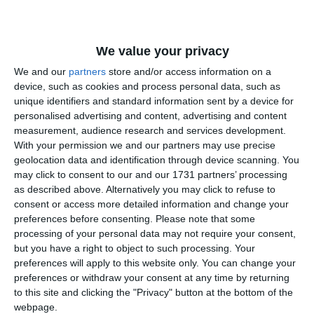
We value your privacy
We and our
partners
store and/or access information on a
device, such as cookies and process personal data, such as
unique identifiers and standard information sent by a device for
personalised advertising and content, advertising and content
measurement, audience research and services development.
With your permission we and our partners may use precise
geolocation data and identification through device scanning. You
may click to consent to our and our 1731 partners’ processing
as described above. Alternatively you may click to refuse to
consent or access more detailed information and change your
preferences before consenting.
Please note that some
La termenul din 28 martie 2023, Tribunalul Mureș a decis
processing of your personal data may not require your consent,
disjungerea acțiunilor formulate de 14 dintre reclamanți și
but you have a right to object to such processing. Your
trimiterea dosarelor nou formate pe rolul instanțelor
preferences will apply to this website only. You can change your
preferences or withdraw your consent at any time by returning
competente teritorial, păstrând pe rolul său doar dosarul
to this site and clicking the "Privacy" button at the bottom of the
uneia dintre reclamante, magistratul Ioana Cristina
webpage.