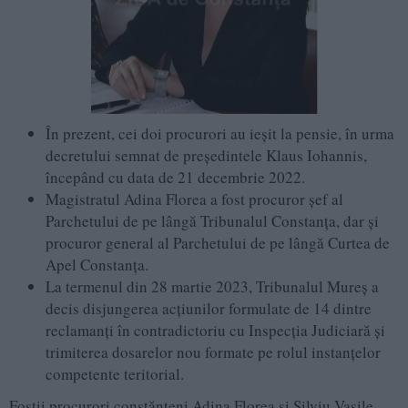
În prezent, cei doi procurori au ieșit la pensie, în urma
decretului semnat de președintele Klaus Iohannis,
începând cu data de 21 decembrie 2022.
Magistratul Adina Florea a fost procuror șef al
Parchetului de pe lângă Tribunalul Constanța, dar și
procuror general al Parchetului de pe lângă Curtea de
Apel Constanța.
La termenul din 28 martie 2023, Tribunalul Mureș a
decis disjungerea acțiunilor formulate de 14 dintre
reclamanți în contradictoriu cu Inspecția Judiciară și
trimiterea dosarelor nou formate pe rolul instanțelor
competente teritorial.
Foștii procurori constănțeni Adina Florea și Silviu Vasile