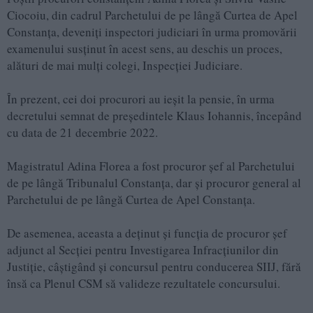
Ciocoiu, din cadrul Parchetului de pe lângă Curtea de Apel
Constanța, deveniți inspectori judiciari în urma promovării
examenului susținut în acest sens, au deschis un proces,
alături de mai mulți colegi, Inspecției Judiciare.
În prezent, cei doi procurori au ieșit la pensie, în urma
decretului semnat de președintele Klaus Iohannis, începând
cu data de 21 decembrie 2022.
Magistratul Adina Florea a fost procuror șef al Parchetului
de pe lângă Tribunalul Constanța, dar și procuror general al
Parchetului de pe lângă Curtea de Apel Constanța.
De asemenea, aceasta a deținut și funcția de procuror șef
adjunct al Secției pentru Investigarea Infracțiunilor din
Justiție, câștigând și concursul pentru conducerea SIIJ, fără
însă ca Plenul CSM să valideze rezultatele concursului.