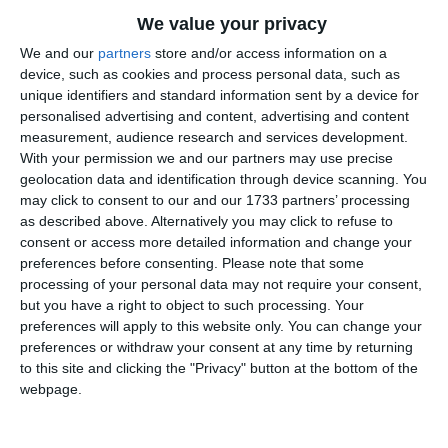
PRECIZĂRI:
We value your privacy
Legea 190 din 2018, la articolul 7, menţionează că
We and our
partners
store and/or access information on a
activitatea jurnalistică este exonerată de la unele prevederi
device, such as cookies and process personal data, such as
unique identifiers and standard information sent by a device for
ale Regulamentului GDPR, dacă se păstrează un echilibru
personalised advertising and content, advertising and content
între libertatea de exprimare şi protecţia datelor cu caracter
measurement, audience research and services development.
personal.
With your permission we and our partners may use precise
geolocation data and identification through device scanning. You
Informațiile din prezentul articol sunt de interes public și
may click to consent to our and our 1733 partners’ processing
sunt obținute din surse publice deschise.
as described above. Alternatively you may click to refuse to
consent or access more detailed information and change your
Citește și
preferences before consenting.
Please note that some
processing of your personal data may not require your consent,
Fost președinte din Curtea de Apel Constanța, fost
but you have a right to object to such processing. Your
magistrat al Curții Supreme, în proces cu Înalta Curte! S-
preferences will apply to this website only. You can change your
a decis rejudecarea
preferences or withdraw your consent at any time by returning
to this site and clicking the "Privacy" button at the bottom of the
webpage.