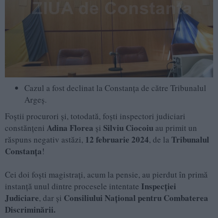
Cazul a fost declinat la Constanța de către Tribunalul
Argeș.
Foștii procurori și, totodată, foști inspectori judiciari
Adina Florea
Silviu Ciocoiu
constănțeni
și
au primit un
12 februarie 2024
Tribunalul
răspuns negativ astăzi,
, de la
Constanța
!
Cei doi foști magistrați, acum la pensie, au pierdut în primă
Inspecției
instanță unul dintre procesele intentate
Judiciare
Consiliului Național pentru Combaterea
, dar și
Discriminării.