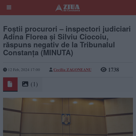
Foștii procurori – inspectori judiciari
Adina Florea și Silviu Ciocoiu,
răspuns negativ de la Tribunalul
Constanța (MINUTA)
1738
Cecilia ZAGONEANU
12 Feb, 2024 17:00
(1)