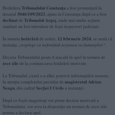
Tribunalului Constanța
Hotărârea
a fost pronunțată în
3046/109/2023
dosarul
, ajuns la Constanța după ce a fost
declinat
Tribunalul Argeș
de
, unde mai multe acțiuni
similare au fost introduse de foști inspectori judiciari.
hotărârii
12 februarie 2024
În minuta
de astăzi,
, se arată că
instanța
„respinge ca nefondată acțiunea reclamanților“.
Decizia Tribunalului poate fi atacată în apel în termen de
zece zile
de la comunicarea hotărârii motivate.
La Tribunalul, cazul s-a aflat, potrivit informațiilor noastre,
magistratul Adrian
în atenția completului prezidat de
Neagu
Secției I Civile
, din cadrul
a instanței.
După ce foștii magistrați vor primi decizia motivată a
Tribunalului, vor avea la dispoziție un termen de zece zile
pentru a declara apel.