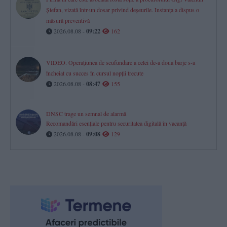
Ștefan, vizată într-un dosar privind deșeurile. Instanța a dispus o
măsură preventivă
2026.08.08 -
09:22
162
VIDEO. Operațiunea de scufundare a celei de-a doua barje s-a
încheiat cu succes în cursul nopții trecute
2026.08.08 -
08:47
155
DNSC trage un semnal de alarmă
Recomandări esențiale pentru securitatea digitală în vacanță
2026.08.08 -
09:08
129