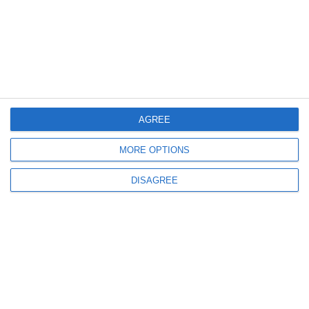
8326
04 Nov, 2022 00:00
AGREE
Sfârșitul unei ere!
Documentul prin care magistratul Adina Florea, fostul procuror general al
Constanței, a ieșit la pensie (DOCUMENT)
MORE OPTIONS
DISAGREE
3617
02 Nov, 2022 00:00
Adina Florea, fostul procuror general al Constanței, se pensionează!