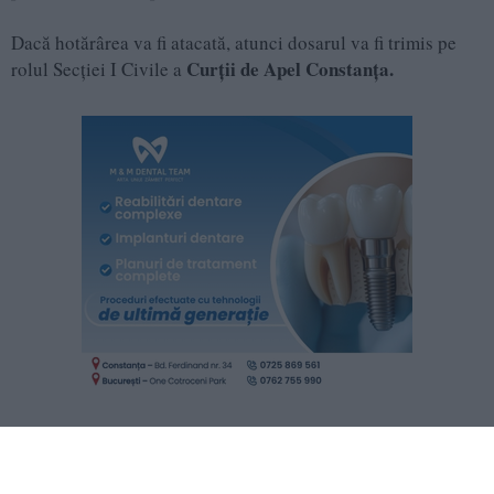
Dacă hotărârea va fi atacată, atunci dosarul va fi trimis pe
Curții de Apel Constanța.
rolul Secției I Civile a