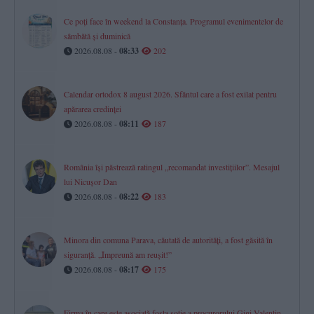
Ce poți face în weekend la Constanța. Programul evenimentelor de
sâmbătă și duminică
2026.08.08 -
08:33
202
Calendar ortodox 8 august 2026. Sfântul care a fost exilat pentru
apărarea credinței
2026.08.08 -
08:11
187
România își păstrează ratingul „recomandat investițiilor”. Mesajul
lui Nicușor Dan
2026.08.08 -
08:22
183
Minora din comuna Parava, căutată de autorități, a fost găsită în
siguranță. „Împreună am reușit!”
2026.08.08 -
08:17
175
Firma în care este asociată fosta soție a procurorului Gigi Valentin