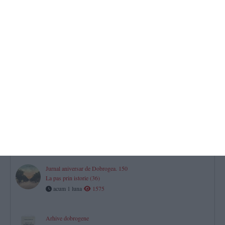
Proces-verbal de constituire a Gospodăriei Agricole Colective din
comuna Dunărea, județul Constanța
acum 29 zile
2117
Arhive dobrogene
Raportul procurorului general al Parchetului Curţii de Apel
Constanţa, privind situaţia din oraş în urma bombardamentelor
acum 29 zile
7171
Jurnal aniversar de Dobrogea. 150
La pas prin istorie (37)
acum 29 zile
1822
Jurnal aniversar de Dobrogea. 150
La pas prin istorie (36)
acum 1 luna
1575
Arhive dobrogene