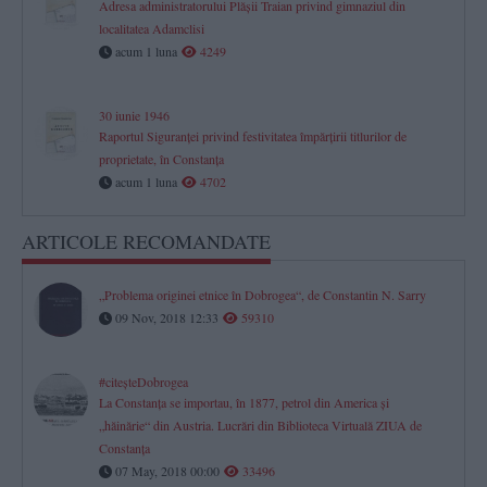
Adresa administratorului Plăşii Traian privind gimnaziul din
localitatea Adamclisi
acum 1 luna
4249
30 iunie 1946
Raportul Siguranței privind festivitatea împărțirii titlurilor de
proprietate, în Constanța
acum 1 luna
4702
ARTICOLE RECOMANDATE
„Problema originei etnice în Dobrogea“, de Constantin N. Sarry
09 Nov, 2018 12:33
59310
#citeşteDobrogea
La Constanţa se importau, în 1877, petrol din America şi
„hăinărie“ din Austria. Lucrări din Biblioteca Virtuală ZIUA de
Constanţa
07 May, 2018 00:00
33496