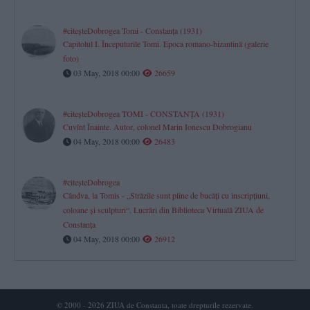
#citeşteDobrogea Tomi - Constanţa (1931)
Capitolul I. Începuturile Tomi. Epoca romano-bizantină (galerie
foto)
03 May, 2018 00:00
26659
#citeşteDobrogea TOMI - CONSTANŢA (1931)
Cuvînt Înainte. Autor, colonel Marin Ionescu Dobrogianu
04 May, 2018 00:00
26483
#citeşteDobrogea
Cândva, la Tomis - „Străzile sunt pline de bucăţi cu inscripţiuni,
coloane şi sculpturi“. Lucrări din Biblioteca Virtuală ZIUA de
Constanţa
04 May, 2018 00:00
26912
© 2000 - 2026 ZIUA de Constanta, toate drepturile rezervate.