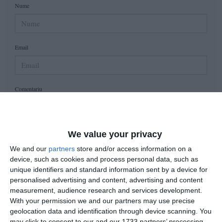
Nume
Email
Comentariu
We value your privacy
Am citit si sunt de acord cu
regulile de postare
.
We and our
partners
store and/or access information on a
Acest formular colectează numele, e-mailul şi conținutul mesajului, astfel încât
device, such as cookies and process personal data, such as
să putem urmări comentariile tale pe site. Nu vom folosi datele tale în alt scop.
unique identifiers and standard information sent by a device for
Pentru mai multe informaţii, consultă politica noastră de confidenţialitate, unde vei
personalised advertising and content, advertising and content
primi mai multe privind informaţii despre cum și de ce stocăm datele tale.
measurement, audience research and services development.
With your permission we and our partners may use precise
geolocation data and identification through device scanning. You
Posteaza comentariul
may click to consent to our and our 1733 partners’ processing