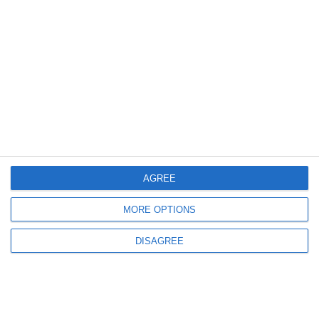
1946, no. 8-9-watermark
2579
Tomis. Revistă eparhială de Constanţa - anul XXII, decembrie 1945, nr. 12
AGREE
MORE OPTIONS
DISAGREE
2950
Tomis. Revistă eparhială de Constanţa - anul XXII, octombrie - noiembrie