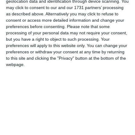
geolocation data and identification through device scanning. You
may click to consent to our and our 1731 partners’ processing
as described above. Alternatively you may click to refuse to
consent or access more detailed information and change your
Am citit si sunt de acord cu
regulile de postare
.
preferences before consenting.
Please note that some
Acest formular colectează numele, e-mailul şi conținutul mesajului, astfel încât
processing of your personal data may not require your consent,
but you have a right to object to such processing. Your
să putem urmări comentariile tale pe site. Nu vom folosi datele tale în alt scop.
preferences will apply to this website only. You can change your
Pentru mai multe informaţii, consultă politica noastră de confidenţialitate, unde vei
preferences or withdraw your consent at any time by returning
primi mai multe privind informaţii despre cum și de ce stocăm datele tale.
to this site and clicking the "Privacy" button at the bottom of the
webpage.
Posteaza comentariul
DIN ACEEAŞI CATEGORIE