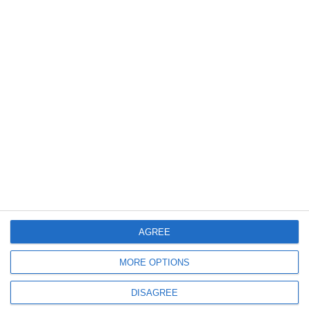
Teatrul național. „O scrisoare pierdută“. Jean Constantin
3576
Teatrul național. „O scrisoare pierdută“. Jean Constantin
AGREE
MORE OPTIONS
3528
DISAGREE