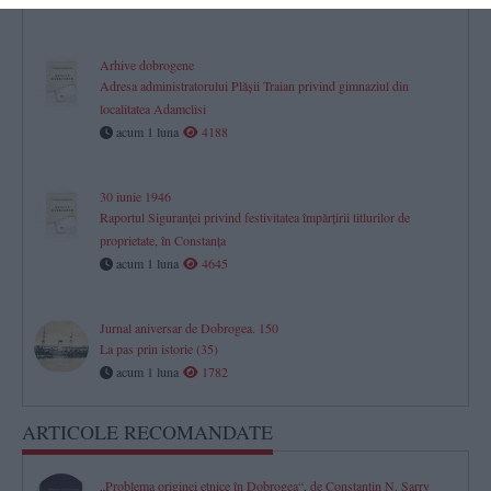
acum 1 luna
1513
Arhive dobrogene
Adresa administratorului Plăşii Traian privind gimnaziul din
localitatea Adamclisi
acum 1 luna
4188
30 iunie 1946
Raportul Siguranței privind festivitatea împărțirii titlurilor de
proprietate, în Constanța
acum 1 luna
4645
Jurnal aniversar de Dobrogea. 150
La pas prin istorie (35)
acum 1 luna
1782
ARTICOLE RECOMANDATE
„Problema originei etnice în Dobrogea“, de Constantin N. Sarry