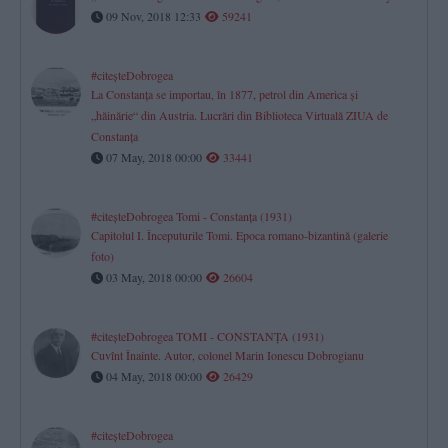
09 Nov, 2018 12:33
59241
#citeşteDobrogea
La Constanţa se importau, în 1877, petrol din America şi
„hăinărie“ din Austria. Lucrări din Biblioteca Virtuală ZIUA de
Constanţa
07 May, 2018 00:00
33441
#citeşteDobrogea Tomi - Constanţa (1931)
Capitolul I. Începuturile Tomi. Epoca romano-bizantină (galerie
foto)
03 May, 2018 00:00
26604
#citeşteDobrogea TOMI - CONSTANŢA (1931)
Cuvînt Înainte. Autor, colonel Marin Ionescu Dobrogianu
04 May, 2018 00:00
26429
#citeşteDobrogea