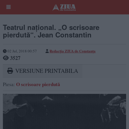
Teatrul național. „O scrisoare
pierdută“. Jean Constantin
Redacţia ZIUA de Constanţa
02 Jul, 2018 00:57
3527
VERSIUNE PRINTABILA
O scrisoare pierdută
Piesa: