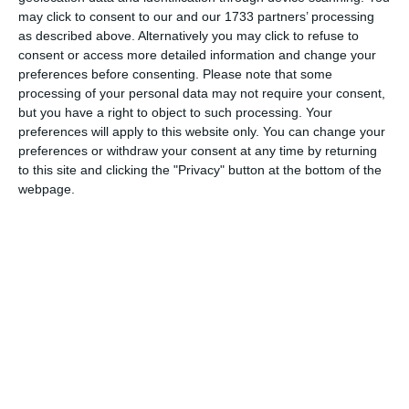
may click to consent to our and our 1733 partners’ processing
în Galați, într-o familie muncitorească.
as described above. Alternatively you may click to refuse to
consent or access more detailed information and change your
În anul 1969 va fi recrutat pentru a urma cursurile Liceului
preferences before consenting.
Please note that some
Militar „Ștefan cel Mare” din Câmpulung Moldovenesc, pe
processing of your personal data may not require your consent,
care le va termina în anul 1971.
but you have a right to object to such processing. Your
preferences will apply to this website only. You can change your
În perioada 1971 - 1974 urmează cursurile Școlii Militare
preferences or withdraw your consent at any time by returning
to this site and clicking the "Privacy" button at the bottom of the
de Ofițeri Activi „Nicolae Bălcescu” din Sibiu, la absolvirea
webpage.
căreia va fi avansat locotenent.
Va urma cursurile Academiei Militare, Facultate Comandă și
Stat Major (1981 - 1983) și va absolvi Cursul postacademic
comandanți regimente/brigăzi (1986).
Pe parcursul a 28 de ani (1974 - 2002) va activa la comanda
unor subunități și unități militare din garnizoanele
Medgidia, Mihail Kogălniceanu, Basarabi, Topraisar și
Constanța.