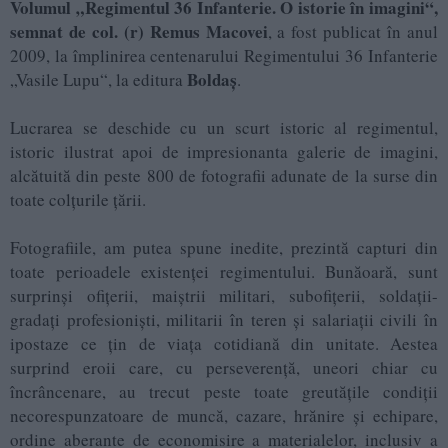
Volumul „Regimentul 36 Infanterie. O istorie în imagini“,
semnat de col. (r) Remus Macovei
, a fost publicat în anul
2009, la împlinirea centenarului Regimentului 36 Infanterie
Boldaș
„Vasile Lupu“, la editura
.
Lucrarea se deschide cu un scurt istoric al regimentul,
istoric ilustrat apoi de impresionanta galerie de imagini,
alcătuită din peste 800 de fotografii adunate de la surse din
toate colțurile țării.
Fotografiile, am putea spune inedite, prezintă capturi din
toate perioadele existenței regimentului. Bunăoară, sunt
surprinși ofiţerii, maiştrii militari, subofiţerii, soldaţii-
gradaţi profesionişti, militarii în teren şi salariaţii civili în
ipostaze ce ţin de viaţa cotidiană din unitate. Aestea
surprind eroii care, cu perseverenţă, uneori chiar cu
încrâncenare, au trecut peste toate greutăţile condiţii
necorespunzatoare de muncă, cazare, hrănire şi echipare,
ordine aberante de economisire a materialelor, inclusiv a