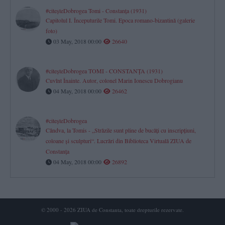
#citeşteDobrogea Tomi - Constanţa (1931)
Capitolul I. Începuturile Tomi. Epoca romano-bizantină (galerie
foto)
03 May, 2018 00:00
26640
#citeşteDobrogea TOMI - CONSTANŢA (1931)
Cuvînt Înainte. Autor, colonel Marin Ionescu Dobrogianu
04 May, 2018 00:00
26462
#citeşteDobrogea
Cândva, la Tomis - „Străzile sunt pline de bucăţi cu inscripţiuni,
coloane şi sculpturi“. Lucrări din Biblioteca Virtuală ZIUA de
Constanţa
04 May, 2018 00:00
26892
© 2000 - 2026 ZIUA de Constanta, toate drepturile rezervate.