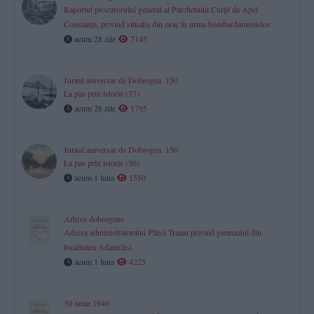
Raportul procurorului general al Parchetului Curţii de Apel
Constanţa, privind situaţia din oraş în urma bombardamentelor
acum 28 zile
7145
Jurnal aniversar de Dobrogea. 150
La pas prin istorie (37)
acum 28 zile
1795
Jurnal aniversar de Dobrogea. 150
La pas prin istorie (36)
acum 1 luna
1550
Arhive dobrogene
Adresa administratorului Plăşii Traian privind gimnaziul din
localitatea Adamclisi
acum 1 luna
4225
30 iunie 1946