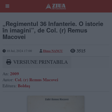
„Regimentul 36 Infanterie. O istorie
în imagini”, de Col. (r) Remus
Macovei
3515
Dima NANCU
10 Jul, 2024 17:00
VERSIUNE PRINTABILA
2009
An:
Col. (r) Remus Macovei
Autor:
Boldaș
Editura: