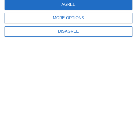
AGREE
MORE OPTIONS
DISAGREE
2968
„Stan Poetaș, generalul nepereche. Cariera militară și faptele de arme din
campania 1916-1919”, de Col. (r) Remus Macovei
3516
„Regimentul 36 Infanterie. O istorie în imagini”, de Col. (r) Remus
Macovei