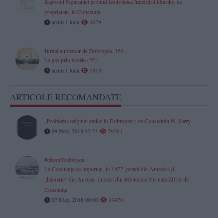
Raportul Siguranței privind festivitatea împărțirii titlurilor de
proprietate, în Constanța
acum 1 luna
4679
Jurnal aniversar de Dobrogea. 150
La pas prin istorie (35)
acum 1 luna
1818
ARTICOLE RECOMANDATE
„Problema originei etnice în Dobrogea“, de Constantin N. Sarry
09 Nov, 2018 12:33
59284
#citeşteDobrogea
La Constanţa se importau, în 1877, petrol din America şi
„hăinărie“ din Austria. Lucrări din Biblioteca Virtuală ZIUA de
Constanţa
07 May, 2018 00:00
33476