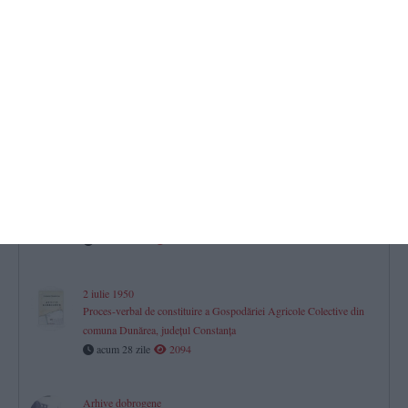
Jurnal aniversar de Dobrogea. 150
La pas prin istorie (38)
acum 21 zile
1660
Arhive dobrogene
Planul de activitate al Căminului Cultural din Medgidia
acum 27 zile
6333
20 iulie 1922
Raport înaintat de directorul școlii normale din Ostrov către
Ministerul Instrucțiunii
acum 27 zile
6362
2 iulie 1950
Proces-verbal de constituire a Gospodăriei Agricole Colective din
comuna Dunărea, județul Constanța
acum 28 zile
2094
Arhive dobrogene