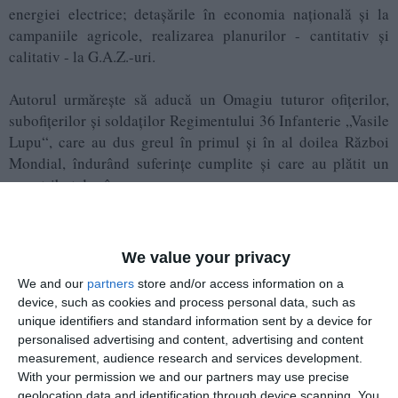
energiei electrice; detaşările în economia naţională şi la
campaniile agricole, realizarea planurilor - cantitativ şi
calitativ - la G.A.Z.-uri.
Autorul urmărește să aducă un Omagiu tuturor ofiţerilor,
subofiţerilor şi soldaţilor Regimentului 36 Infanterie „Vasile
Lupu“, care au dus greul în primul şi în al doilea Război
Mondial, îndurând suferinţe cumplite şi care au plătit un
greu tribut de sânge.
„Doresc ca această lucrare să contribuie la reînvierea
respectului datorat celor căzuţi, dar şi la conştientizarea
We value your privacy
necesităţii desfăşurării unor acţiuni pragmatice pentru
We and our
partners
store and/or access information on a
realizarea integrală a idealurilor pentru care aceştia s-au
device, such as cookies and process personal data, such as
jertfit“
, spune autorul în încheierea preambulului.
unique identifiers and standard information sent by a device for
personalised advertising and content, advertising and content
Despre Remus Macovei
measurement, audience research and services development.
With your permission we and our partners may use precise
Colonelul (rtr) Remus Macovei s-a născut la 25 aprilie 1952,
geolocation data and identification through device scanning. You