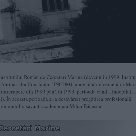
 Institutului Român de Cercetări Marine (devenit în 1999, Institu
 Antipa» din Constanţa - INCDM), unde tânărul cercetător Mar
întrerupere din 1990 până în 1993, perioada când a îndeplinit 
i). În această perioadă şi-a desăvârşit pregătirea profesională
a renumitului savant academician Mihai Băcescu.