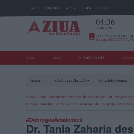
Acasa
Publicitate
Arhiva
GDPR
Contact
04:36
07 08 2026
CITESTE UN ZIAR LIBE
Deschide BIBLIOTECA V
Acasa
Video
In
CONSTANTA
Informa
Acasa
#DobrogeaDigitală
#citeșteDobrogea
Acasa
»
Fondul documentar "Dobrogea de ieri si de azi"
»
#DobrogeaAcade
Gomoiu la Institutul Român de Cercetări Marine din Constanţa (galerie foto)
#DobrogeaAcademică
Dr. Tania Zaharia des