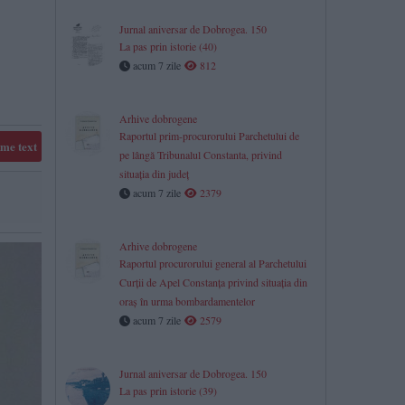
Jurnal aniversar de Dobrogea. 150
La pas prin istorie (40)
acum 7 zile
812
Arhive dobrogene
Raportul prim-procurorului Parchetului de
me text
pe lângă Tribunalul Constanta, privind
situaţia din judeţ
acum 7 zile
2379
​Arhive dobrogene
Raportul procurorului general al Parchetului
Curții de Apel Constanța privind situația din
oraș în urma bombardamentelor
acum 7 zile
2579
Jurnal aniversar de Dobrogea. 150
La pas prin istorie (39)