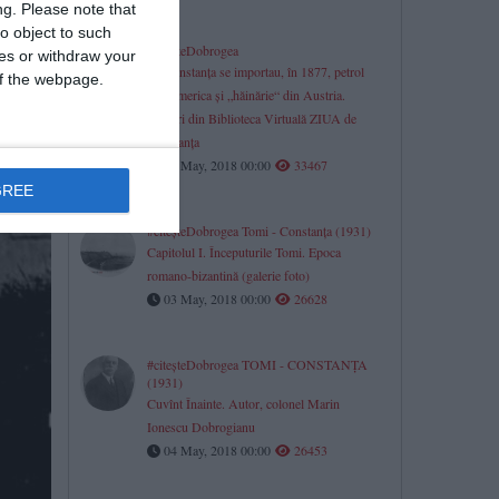
ng.
Please note that
riera
o object to such
59.
#citeşteDobrogea
ces or withdraw your
La Constanţa se importau, în 1877, petrol
 of the webpage.
din America şi „hăinărie“ din Austria.
Lucrări din Biblioteca Virtuală ZIUA de
Constanţa
07 May, 2018 00:00
33467
GREE
#citeşteDobrogea Tomi - Constanţa (1931)
Capitolul I. Începuturile Tomi. Epoca
romano-bizantină (galerie foto)
03 May, 2018 00:00
26628
#citeşteDobrogea TOMI - CONSTANŢA
(1931)
Cuvînt Înainte. Autor, colonel Marin
Ionescu Dobrogianu
04 May, 2018 00:00
26453