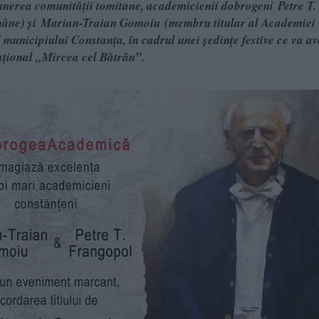
unerea comunităţii tomitane, academicienii dobrogeni Petre T.
ne) şi Marian-Traian Gomoiu (membru titular al Academiei
municipiului Constanţa, în cadrul unei şedinţe festive ce va av
Naţional „Mircea cel Bătrân”.