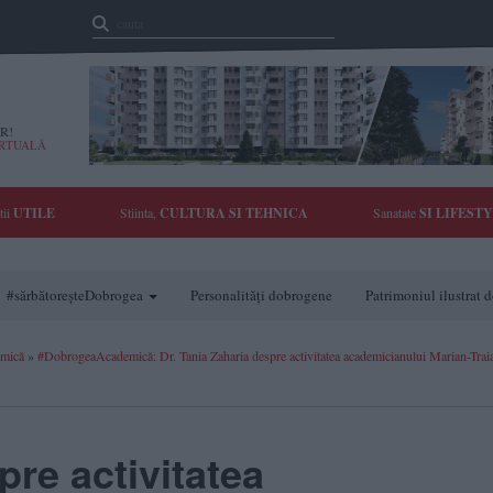
R!
IRTUALĂ
tii
UTILE
Stiinta,
CULTURA SI TEHNICA
Sanatate
SI LIFEST
#sărbătoreșteDobrogea
Personalități dobrogene
Patrimoniul ilustrat
mică
»
#DobrogeaAcademică: Dr. Tania Zaharia despre activitatea academicianului Marian-Trai
pre activitatea