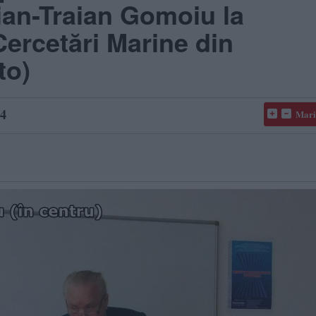
ian-Traian Gomoiu la
Cercetări Marine din
to)
4
Mari