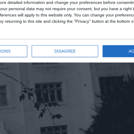
ore detailed information and change your preferences before consenti
 Geografie, Universitatea «Victor Babeş» din Cluj, şi-a început ca
our personal data may not require your consent, but you have a right t
e al Centrului de Cercetări Biologice al Academiei Române în 19
ferences will apply to this website only. You can change your preferen
y returning to this site and clicking the "Privacy" button at the bottom
IONS
DISAGREE
A