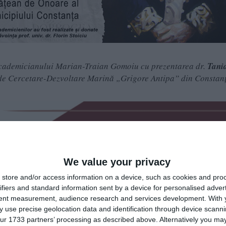
 academicianului Marian-Traian Gomoiu cu prezentarea dr.
Tani
nal de Cercetare-Dezvoltare Marină „Grigore Antipa” din Constan
We value your privacy
 Avem datoria să protejăm şi să conservăm natura pentru a supr
store and/or access information on a device, such as cookies and pro
ifiers and standard information sent by a device for personalised adver
irea vârstei de 80 de ani). Acest crez l-a însoţit pe domnul pro
tent measurement, audience research and services development.
With 
 viaţa sa“, mărturiseşte dr. Tania Zaharia.
 use precise geolocation data and identification through device scanni
ur 1733 partners’ processing as described above. Alternatively you may 
n Dobrogea, la Bazargic, absolvent al Liceului «Mircea cel Băt