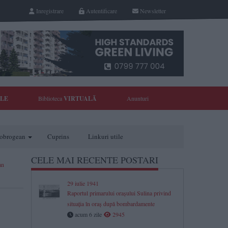
Inregistrare
Autentificare
Newsletter
YLE
Biblioteca
VIRTUALĂ
Anunturi
 dobrogean
Cuprins
Linkuri utile
CELE MAI RECENTE POSTARI
an
29 iulie 1941
Raportul primarului orașului Sulina privind
situația în oraș după bombardamente
acum 6 zile
2945