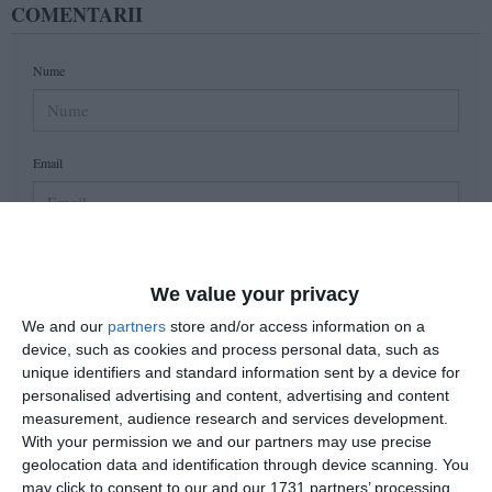
COMENTARII
Nume
Email
Comentariu
We value your privacy
We and our
partners
store and/or access information on a
device, such as cookies and process personal data, such as
Am citit si sunt de acord cu
regulile de postare
.
unique identifiers and standard information sent by a device for
personalised advertising and content, advertising and content
Acest formular colectează numele, e-mailul şi conținutul mesajului, astfel încât
measurement, audience research and services development.
să putem urmări comentariile tale pe site. Nu vom folosi datele tale în alt scop.
With your permission we and our partners may use precise
Pentru mai multe informaţii, consultă politica noastră de confidenţialitate, unde vei
geolocation data and identification through device scanning. You
primi mai multe privind informaţii despre cum și de ce stocăm datele tale.
may click to consent to our and our 1731 partners’ processing