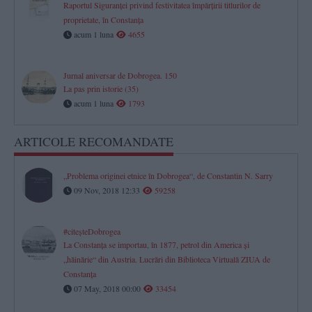
Raportul Siguranței privind festivitatea împărțirii titlurilor de
proprietate, în Constanța
acum 1 luna
4655
Jurnal aniversar de Dobrogea. 150
La pas prin istorie (35)
acum 1 luna
1793
ARTICOLE RECOMANDATE
„Problema originei etnice în Dobrogea“, de Constantin N. Sarry
09 Nov, 2018 12:33
59258
#citeşteDobrogea
La Constanţa se importau, în 1877, petrol din America şi
„hăinărie“ din Austria. Lucrări din Biblioteca Virtuală ZIUA de
Constanţa
07 May, 2018 00:00
33454