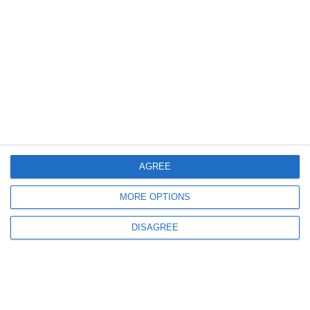
4937
Analele Dobrogei, anul 19, volumul III, 1938
6170
AGREE
Analele Dobrogei, anul 18, 1937
MORE OPTIONS
DISAGREE
4468