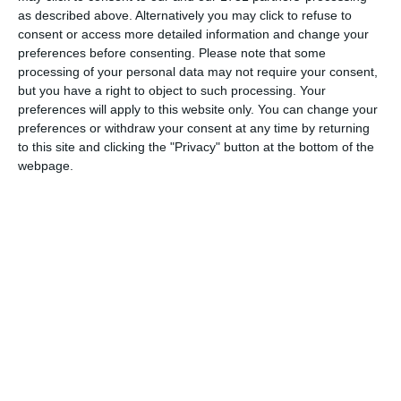
as described above. Alternatively you may click to refuse to
Posteaza comentariul
consent or access more detailed information and change your
preferences before consenting.
Please note that some
processing of your personal data may not require your consent,
but you have a right to object to such processing. Your
preferences will apply to this website only. You can change your
preferences or withdraw your consent at any time by returning
DIN ACEEAŞI CATEGORIE
to this site and clicking the "Privacy" button at the bottom of the
webpage.
4762
Analele Dobrogei, anul 3, nr. 4, 1922