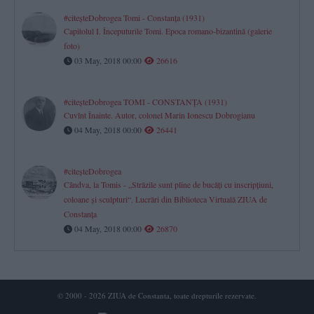
#citeşteDobrogea Tomi - Constanţa (1931)
Capitolul I. Începuturile Tomi. Epoca romano-bizantină (galerie
foto)
03 May, 2018 00:00
26616
#citeşteDobrogea TOMI - CONSTANŢA (1931)
Cuvînt Înainte. Autor, colonel Marin Ionescu Dobrogianu
04 May, 2018 00:00
26441
#citeşteDobrogea
Cândva, la Tomis - „Străzile sunt pline de bucăţi cu inscripţiuni,
coloane şi sculpturi“. Lucrări din Biblioteca Virtuală ZIUA de
Constanţa
04 May, 2018 00:00
26870
© 2000 - 2026 ZIUA de Constanta, toate drepturile rezervate.