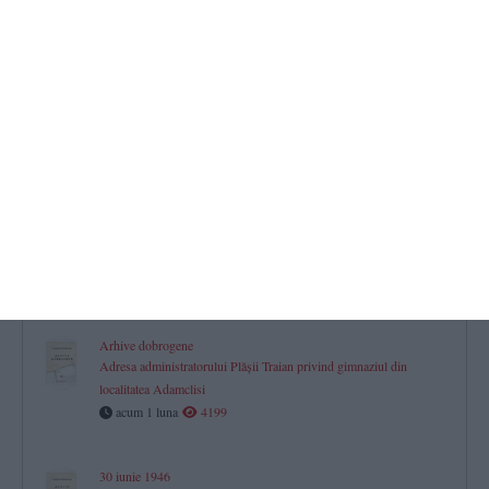
Raportul procurorului general al Parchetului Curţii de Apel
Constanţa, privind situaţia din oraş în urma bombardamentelor
acum 27 zile
7118
Jurnal aniversar de Dobrogea. 150
La pas prin istorie (37)
acum 27 zile
1770
Jurnal aniversar de Dobrogea. 150
La pas prin istorie (36)
acum 1 luna
1527
Arhive dobrogene
Adresa administratorului Plăşii Traian privind gimnaziul din
localitatea Adamclisi
acum 1 luna
4199
30 iunie 1946