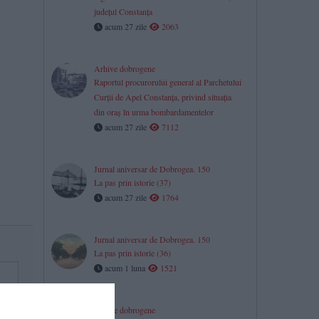
județul Constanța
acum 27 zile
2063
Arhive dobrogene
Raportul procurorului general al Parchetului
Curţii de Apel Constanţa, privind situaţia
din oraş în urma bombardamentelor
acum 27 zile
7112
Jurnal aniversar de Dobrogea. 150
La pas prin istorie (37)
acum 27 zile
1764
Jurnal aniversar de Dobrogea. 150
La pas prin istorie (36)
acum 1 luna
1521
Arhive dobrogene