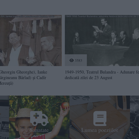
3583
Gheorgiu Gheorghe), Ianke
1949-1950, Teatrul Bulandra - Adunare fe
ărgineanu Bârlad) şi Cadîr
dedicată zilei de 23 August
ereuţă)
Sanatate
Lumea poeziilor