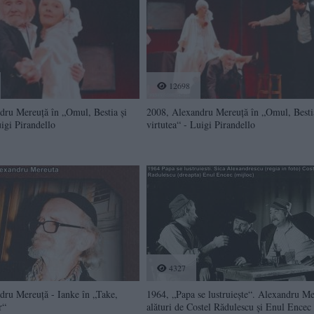
12698
dru Mereuţă în „Omul, Bestia şi
2008, Alexandru Mereuţă în „Omul, Besti
uigi Pirandello
virtutea“ - Luigi Pirandello
4327
dru Mereuţă - Ianke în „Take,
1964, „Papa se lustruieşte“. Alexandru Me
r“
alături de Costel Rădulescu şi Enul Encec