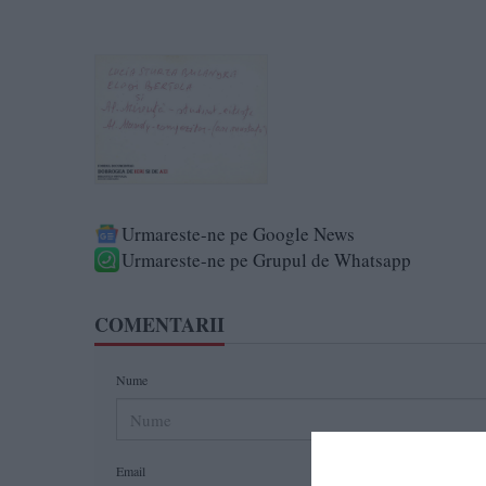
Urmareste-ne pe Google News
Urmareste-ne pe Grupul de Whatsapp
COMENTARII
Nume
Email