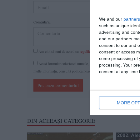
We and our
partners
Comentariu
such as unique ident
advertising and con
and our partners may
consent to our and o
Am citit si sunt de acord cu
regulile de postare
.
consent or access m
some processing of y
Acest formular colectează numele, e-mailul şi conținutul mesajului, ast
processing. Your pre
multe informaţii, consultă politica noastră de confidenţialitate, unde vei 
consent at any time b
Posteaza comentariul
MORE OPT
DIN ACEEAŞI CATEGORIE