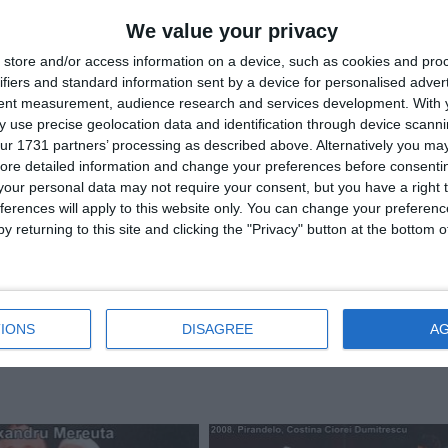
We value your privacy
store and/or access information on a device, such as cookies and pro
ifiers and standard information sent by a device for personalised adver
tent measurement, audience research and services development.
With 
 use precise geolocation data and identification through device scanni
ur 1731 partners’ processing as described above. Alternatively you may 
ore detailed information and change your preferences before consenti
our personal data may not require your consent, but you have a right t
fel încât să putem urmări comentariile tale pe site. Nu vom folosi datele tale în alt scop. Pentru
ferences will apply to this website only. You can change your preferen
primi mai multe privind informaţii despre cum și de ce stocăm datele tale.
y returning to this site and clicking the "Privacy" button at the bottom
IONS
DISAGREE
A