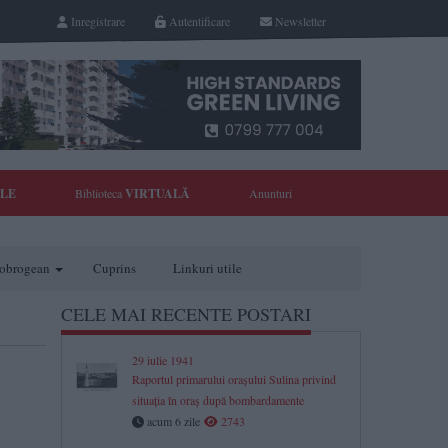
Inregistrare
Autentificare
Newsletter
YLE
Biblioteca
VIRTUALĂ
Anunturi
 dobrogean
Cuprins
Linkuri utile
CELE MAI RECENTE POSTARI
29 iulie 1941
Raportul primarului orașului Sulina privind
situația în oraș după bombardamente
acum 6 zile
2743