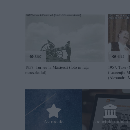
3307
4112
1957. Turneu la Mărăşeşti (foto în faţa
1957, Take (
mausoleului)
(Laurenţiu M
(Alexandru M
Astrocafe
Locuri de munca