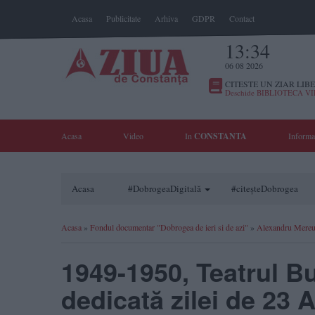
Acasa
Publicitate
Arhiva
GDPR
Contact
13:34
06 08 2026
CITESTE UN ZIAR LIBE
Deschide BIBLIOTECA V
Acasa
Video
In
CONSTANTA
Informa
Acasa
#DobrogeaDigitală
#citeșteDobrogea
Acasa
»
Fondul documentar "Dobrogea de ieri si de azi"
»
Alexandru Mereu
1949-1950, Teatrul B
dedicată zilei de 23 