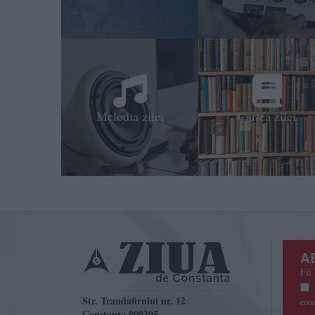
Melodia zilei
Cartea zilei
A
Fii 
Str. Trandafirului nr. 12
cons
Constanta 900205