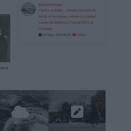
#citeşteDobrogea
Cândva, la Tomis - „Străzile sunt pline de
bucăţi cu inscripţiuni, coloane şi sculpturi“.
Lucrări din Biblioteca Virtuală ZIUA de
Constanţa
04 May, 2018 00:00
26862
stivă
Meteo
Bancuri