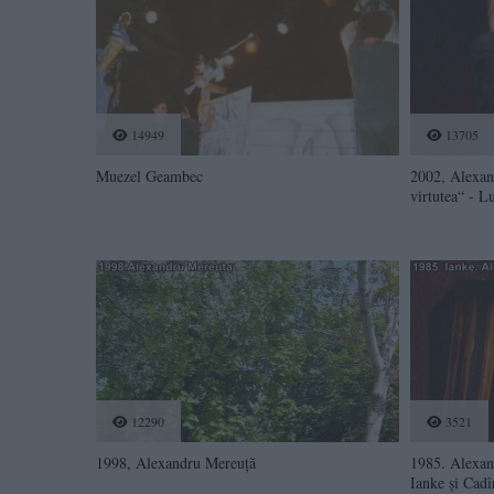
14949
13705
Muezel Geambec
2002, Alexan
virtutea“ - L
12290
3521
1998, Alexandru Mereuţă
1985. Alexan
Ianke şi Cadî