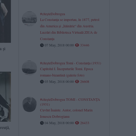
#citeşteDobrogea
La Constanţa se importau, în 1877, petrol
din America şi „hăinărie“ din Austria.
Lucrări din Biblioteca Virtuală ZIUA de
Constanţa
07 May, 2018 00:00
33446
a şi
#citeşteDobrogea Tomi - Constanţa (1931)
Capitolul I. Începuturile Tomi. Epoca
romano-bizantină (galerie foto)
03 May, 2018 00:00
26608
#citeşteDobrogea TOMI - CONSTANŢA
(1931)
Cuvînt Înainte. Autor, colonel Marin
Ionescu Dobrogianu
04 May, 2018 00:00
26433
reuţă,