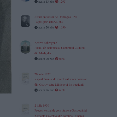
acum 13 zile
1295
Jurnal aniversar de Dobrogea. 150
La pas prin istorie (38)
acum 20 zile
1630
Arhive dobrogene
Planul de activitate al Căminului Cultural
din Medgidia
acum 26 zile
6303
20 iulie 1922
Raport înaintat de directorul școlii normale
din Ostrov către Ministerul Instrucțiunii
acum 26 zile
6332
2 iulie 1950
Proces-verbal de constituire a Gospodăriei
Agricole Colective din comuna Dunărea,