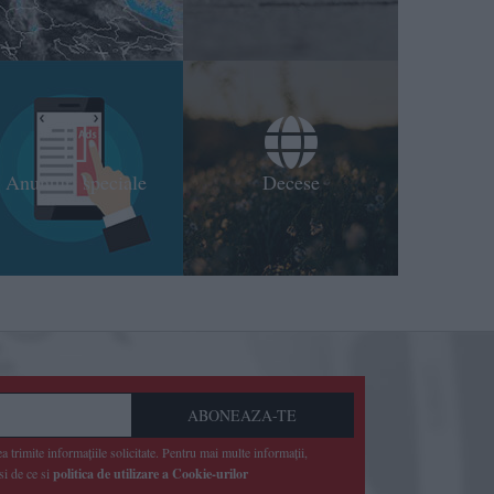
Anunturi speciale
Decese
ABONEAZA-TE
a trimite informaţiile solicitate. Pentru mai multe informaţii,
si de ce si
politica de utilizare a Cookie-urilor