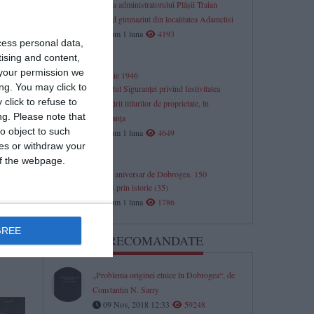
Adresa administratorului Plăşii Traian
privind gimnaziul din localitatea Adamclisi
acum 1 luna
4193
cess personal data,
tising and content,
your permission we
30 iunie 1946
ng. You may click to
Raportul Siguranței privind festivitatea
click to refuse to
împărțirii titlurilor de proprietate, în
ng.
Please note that
Constanța
o object to such
acum 1 luna
4649
 mai
ces or withdraw your
 of the webpage.
Jurnal aniversar de Dobrogea. 150
La pas prin istorie (35)
acum 1 luna
1786
GREE
ARTICOLE RECOMANDATE
„Problema originei etnice în Dobrogea“, de
Constantin N. Sarry
09 Nov, 2018 12:33
59248