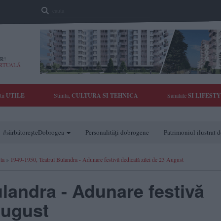
R!
IRTUALĂ
tii
UTILE
Stiinta,
CULTURA SI TEHNICA
Sanatate
SI LIFEST
#sărbătoreșteDobrogea
Personalități dobrogene
Patrimoniul ilustrat
ta
»
1949-1950, Teatrul Bulandra - Adunare festivă dedicată zilei de 23 August
ulandra - Adunare festivă
August