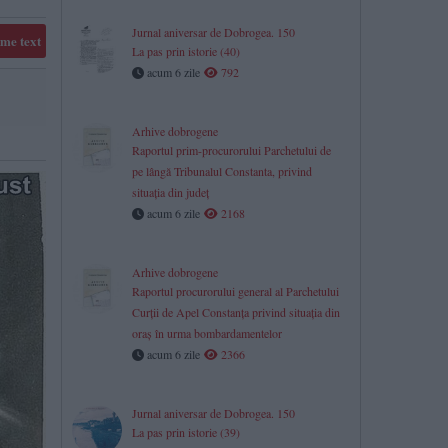
Jurnal aniversar de Dobrogea. 150
me text
La pas prin istorie (40)
acum 6 zile
792
Arhive dobrogene
Raportul prim-procurorului Parchetului de
pe lângă Tribunalul Constanta, privind
situaţia din judeţ
acum 6 zile
2168
​Arhive dobrogene
Raportul procurorului general al Parchetului
Curții de Apel Constanța privind situația din
oraș în urma bombardamentelor
acum 6 zile
2366
Jurnal aniversar de Dobrogea. 150
La pas prin istorie (39)