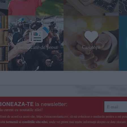
Comunicate de presa
Casatorii
la newsletter:
BONEAZA-TE
la curent cu noutatile zilei!
Sunt de acord ca acest site, https://ziuaconstanta.ro/, să-mi colecteze e-mailurile pentru a-mi pute
ultă
termenii si conditiile site-ului
, unde vei primi mai multe informaţii despre ce date stocam 