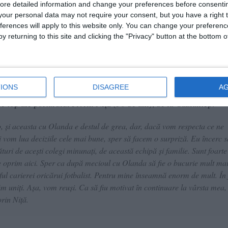
ore detailed information and change your preferences before consenti
our personal data may not require your consent, but you have a right t
ferences will apply to this website only. You can change your preferen
y returning to this site and clicking the "Privacy" button at the bottom
IONS
DISAGREE
A
de top ale portarului Florin Niță (36 de ani), de la Gaziantep.
, și aceasta cu Olanda e destul de grea, dar, dacă vom respecta ce ne
și vom lua deciziile cele mai bune, sper să facem o surpriză. Eu încerc s
turi de acești colegi minunați, de această echipă și familie. Sunt foarte
 ne oprim aici. Sper ca după mecioul cu Olanda să fie o bucurie mult ma
ul carierei oricărui fotbalist. Pentru mine înseamnă enorm de mult. În 
im uniți. Așa, vom reuși. Ca să fiu motivat în continuare la vârsta mea
rin Niță.