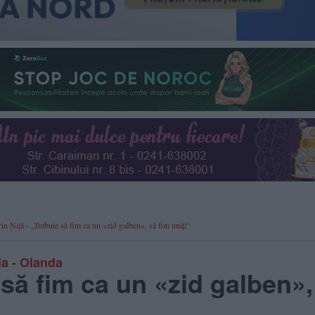
n Niță - „Trebuie să fim ca un «zid galben», să fim uniți“
ia - Olanda
e să fim ca un «zid galben»,