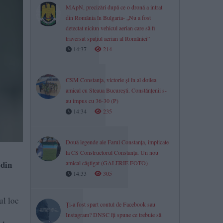
MApN, precizări după ce o dronă a intrat
din România în Bulgaria- „Nu a fost
detectat niciun vehicul aerian care să fi
traversat spațiul aerian al României”
14:37
214
CSM Constanța, victorie și în al doilea
amical cu Steaua București. Constănțenii s-
au impus cu 36-30 (P)
14:34
235
Două legende ale Farul Constanța, implicate
la CS Constructorul Constanța. Un nou
 din
amical câștigat (GALERIE FOTO)
14:33
305
ul loc
Ți-a fost spart contul de Facebook sau
Instagram? DNSC îți spune ce trebuie să