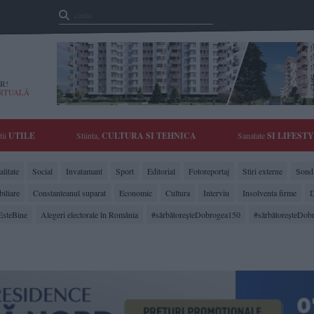
R!
IRTUALĂ
tii
UTILE
Stiinta,
CULTURA SI TEHNICA
Sanatate
SI LIFEST
litate
Social
Invatamant
Sport
Editorial
Fotoreportaj
Stiri externe
Sonda
biliare
Constanteanul suparat
Economic
Cultura
Interviu
Insolventa firme
D
EsteBine
Alegeri electorale în România
#sărbătoreşteDobrogea150
#sărbătoreşteDob