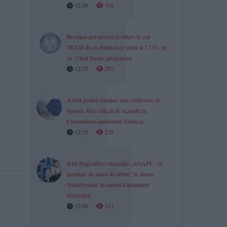
12:30
318
Românii pot investi în titluri de stat
TEZAUR cu dobânzi de până la 7,15% pe
an. Când începe programul
12:25
292
Alertă pentru românii care călătoresc în
Spania. Risc ridicat de incendii în
Comunitatea autonomă Valencia
12:15
235
Kira Hagi aduce expoziția „AGAPI – O
jumătate de secol de iubire” în inima
Transilvaniei, în cadrul Săptămânii
Haferland
12:00
311