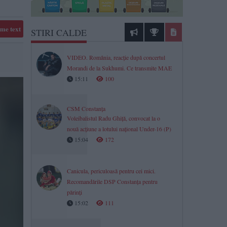
me text
STIRI CALDE
VIDEO. România, reacție după concertul
Morandi de la Sukhumi. Ce transmite MAE
15:11
100
CSM Constanța
Voleibalistul Radu Ghiță, convocat la o
nouă acțiune a lotului național Under-16 (P)
15:04
172
Canicula, periculoasă pentru cei mici.
Recomandările DSP Constanța pentru
părinți
15:02
111