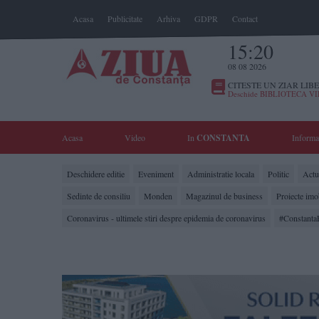
Acasa
Publicitate
Arhiva
GDPR
Contact
15:20
08 08 2026
CITESTE UN ZIAR LIBE
Deschide BIBLIOTECA V
Acasa
Video
In
CONSTANTA
Informa
Deschidere editie
Eveniment
Administratie locala
Politic
Actua
Sedinte de consiliu
Monden
Magazinul de business
Proiecte imo
Coronavirus - ultimele stiri despre epidemia de coronavirus
#Constanta