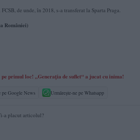
 FCSB, de unde, în 2018, s-a transferat la Sparta Praga.
l a României)
e pe primul loc! „Generația de suflet“ a jucat cu inima!
e pe Google News
Urmărește-ne pe Whatsapp
i-a placut articolul?