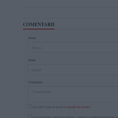
COMENTARII
Nume
Email
Comentariu
Am citit si sunt de acord cu
regulile de postare
.
Acest formular colectează numele, e-mailul şi conținutul mesajului, ast