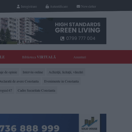
Inregistrare
Autentificare
Newsletter
YLE
Biblioteca
VIRTUALĂ
Anunturi
je de opinie
Interviu online
Achiziții, licitații, vânzări
eclaratii de avere Constanta
Evenimente in Constanta
rogea147
Cadre Securitate Constanta