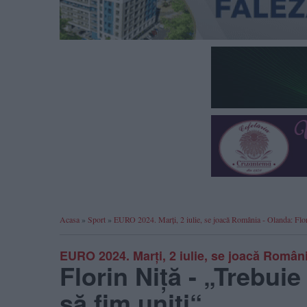
Acasa
»
Sport
»
EURO 2024. Marți, 2 iulie, se joacă România - Olanda: Flori
EURO 2024. Marți, 2 iulie, se joacă Român
Florin Niță - „Trebui
să fim uniți“