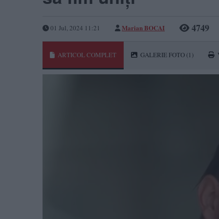
4749
Marian BOCAI
01 Jul, 2024 11:21
ARTICOL COMPLET
GALERIE FOTO
(1)