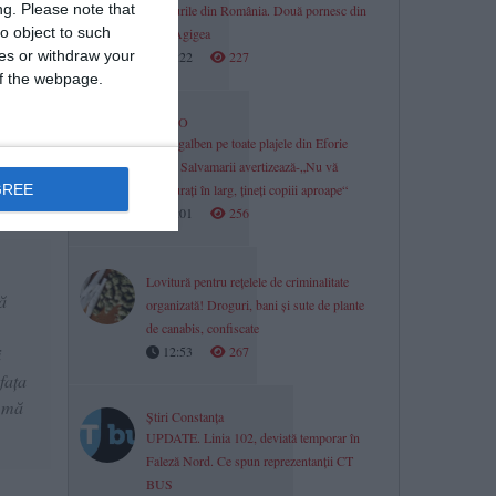
ng.
Please note that
drumurile din România. Două pornesc din
o object to such
PTF Agigea
ces or withdraw your
13:22
227
 of the webpage.
VIDEO
Steag galben pe toate plajele din Eforie
Nord. Salvamarii avertizează-„Nu vă
GREE
aventurați în larg, țineți copiii aproape“
13:01
256
Lovitură pentru rețelele de criminalitate
ă
organizată! Droguri, bani și sute de plante
de canabis, confiscate
12:53
267
i
fața
, mă
Știri Constanța
UPDATE. Linia 102, deviată temporar în
Faleză Nord. Ce spun reprezentanții CT
BUS