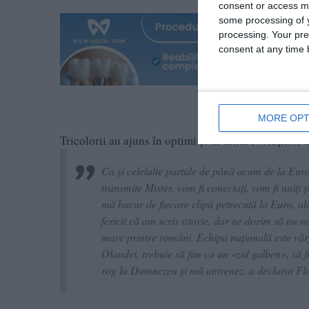
consent or access m
some processing of y
processing. Your pre
consent at any time b
MORE OPT
Tricolorii au ajuns în optimi și în urma evoluțiilor 
Ca și celelalte partide de până acum de la Euro
transmite Mister, vom fi conectați, vom fi uniți 
mă bucur de fiecare clipă petrecută la Euro, ală
fericit că am scris istorie, dar ne dorim să nu
mare printre români. Echipa națională este vârf
Olandei, trebuie să fim ca un «zid galben», să f
rog la Dumnezeu și mă antrenez, a declarat Flo