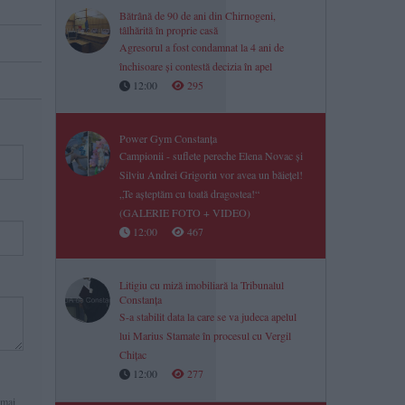
Bătrână de 90 de ani din Chirnogeni,
tâlhărită în proprie casă
Agresorul a fost condamnat la 4 ani de
închisoare și contestă decizia în apel
12:00
295
Power Gym Constanța
Campionii - suflete pereche Elena Novac și
Silviu Andrei Grigoriu vor avea un băiețel!
„Te așteptăm cu toată dragostea!“
(GALERIE FOTO + VIDEO)
12:00
467
Litigiu cu miză imobiliară la Tribunalul
Constanța
S-a stabilit data la care se va judeca apelul
lui Marius Stamate în procesul cu Vergil
Chițac
12:00
277
 mai