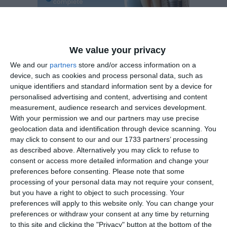
We value your privacy
We and our
partners
store and/or access information on a
device, such as cookies and process personal data, such as
unique identifiers and standard information sent by a device for
personalised advertising and content, advertising and content
Acum, Secția pentru Judecători va emite hotărârile pentru
measurement, audience research and services development.
numirea în funcțiile de conducere a judecătorilor declarați
With your permission we and our partners may use precise
admiși la concurs.
geolocation data and identification through device scanning. You
may click to consent to our and our 1733 partners’ processing
PRECIZĂRI:
as described above. Alternatively you may click to refuse to
consent or access more detailed information and change your
preferences before consenting.
Please note that some
Legea 190 din 2018, la articolul 7, menţionează că
processing of your personal data may not require your consent,
activitatea jurnalistică este exonerată de la unele prevederi
but you have a right to object to such processing. Your
ale Regulamentului GDPR, dacă se păstrează un echilibru
preferences will apply to this website only. You can change your
între libertatea de exprimare şi protecţia datelor cu caracter
preferences or withdraw your consent at any time by returning
personal.
to this site and clicking the "Privacy" button at the bottom of the