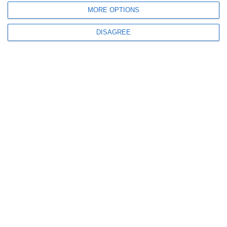
MORE OPTIONS
DISAGREE
742
13 Jun, 2026 12:00
Tribunalul Constanța investește în securizarea instanțelor din județ! Iată
anunțul (DOCUMENT)
975
07 Jun, 2026 14:25
Știri Constanța
O femeie, oprită de polițiștii rutieri pentru lipsa centurii de siguranță,
condamnată! Iată pentru ce faptă