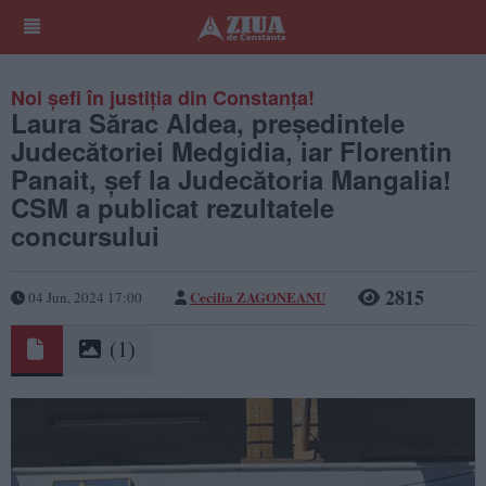
Noi șefi în justiția din Constanța!
Laura Sărac Aldea, președintele
Judecătoriei Medgidia, iar Florentin
Panait, șef la Judecătoria Mangalia!
CSM a publicat rezultatele
concursului
2815
Cecilia ZAGONEANU
04 Jun, 2024 17:00
(1)