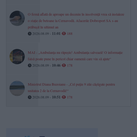
O firmă aflată de aproape un deceniu în insolvență vrea să instaleze
o stație de betoane la Cernavodă. Afacerile Dobroport SA s-au
prăbușit în ultimul an
2026.08.09 -
11:01
188
MAI - „Ambulanța nu răpește! Ambulanța salvează! O informație
falsă poate pune în pericol chiar oamenii care vin să ajute“
2026.08.09 -
10:46
178
Ministrul Diana Buzoianu - „Cel puțin 9 zile câștigate pentru
unitatea 2 de la Cernavodă!“
2026.08.09 -
10:51
178