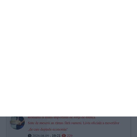
2026.08.09 -
09:25
283
STEAG ROȘU pe toate plajele din Eforie! Scăldatul în mare,
interzis
2026.08.09 -
10:04
277
Calendar-Ortodox
Ce sfinți sunt prăznuiți astăzi, 9 august 2026
2026.08.09 -
08:37
270
Te simți norocos? Premii importante sunt puse în joc la tragerile
Loto de astăzi, 9 august
2026.08.09 -
09:06
261
România la mâna importului de forță de muncă
Sute de meserii au rămas fără oameni. Lista oficială a meseriilor
„de care depinde economia”
2026.08.09 -
10:21
229