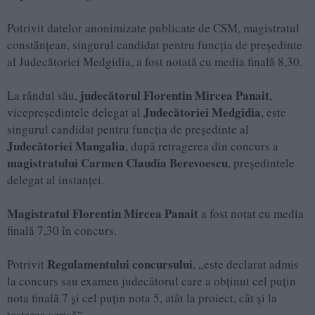
Potrivit datelor anonimizate publicate de CSM, magistratul
constănțean, singurul candidat pentru funcția de președinte
al Judecătoriei Medgidia, a fost notată cu media finală 8,30.
judecătorul
Florentin Mircea Panait
La rândul său,
,
Judecătoriei Medgidia
vicepreședintele delegat al
, este
singurul candidat pentru funcția de președinte al
Judecătoriei Mangalia
, după retragerea din concurs a
magistratului
Carmen Claudia Berevoescu
, președintele
delegat al instanței.
Magistratul
Florentin Mircea Panait
a fost notat cu media
finală 7,30 în concurs.
Regulamentului concursului
Potrivit
, „este declarat admis
la concurs sau examen judecătorul care a obținut cel puțin
nota finală 7 și cel puțin nota 5, atât la proiect, cât și la
testarea scrisă“.