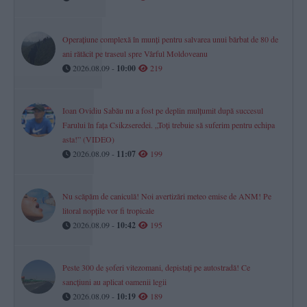
Operațiune complexă în munți pentru salvarea unui bărbat de 80 de
ani rătăcit pe traseul spre Vârful Moldoveanu
2026.08.09 -
10:00
219
Ioan Ovidiu Sabău nu a fost pe deplin mulțumit după succesul
Farului în fața Csikzseredei. „Toți trebuie să suferim pentru echipa
asta!” (VIDEO)
2026.08.09 -
11:07
199
Nu scăpăm de caniculă! Noi avertizări meteo emise de ANM! Pe
litoral nopțile vor fi tropicale
2026.08.09 -
10:42
195
Peste 300 de șoferi vitezomani, depistați pe autostradă! Ce
sancțiuni au aplicat oamenii legii
2026.08.09 -
10:19
189