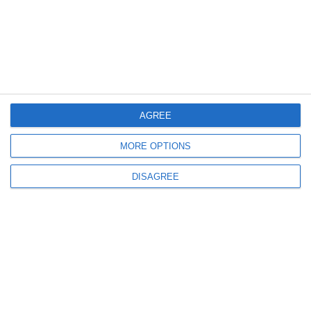
1458
17 Mar, 2024 13:16
Candidații pentru conducerea Judecătoriei Medgidia și a Judecătoriei
Mangalia, confirmați de CSM
AGREE
MORE OPTIONS
DISAGREE
2665
05 Mar, 2024 17:00
Iată cine vrea să conducă judecătoriile din Mangalia și Medgidia!
(DOCUMENTE)