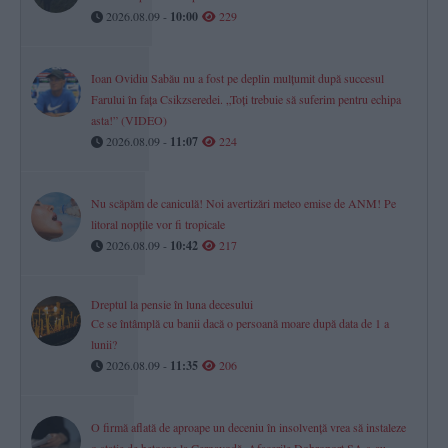
2026.08.09 -
10:00
229
Ioan Ovidiu Sabău nu a fost pe deplin mulțumit după succesul
Farului în fața Csikzseredei. „Toți trebuie să suferim pentru echipa
asta!” (VIDEO)
2026.08.09 -
11:07
224
Nu scăpăm de caniculă! Noi avertizări meteo emise de ANM! Pe
litoral nopțile vor fi tropicale
2026.08.09 -
10:42
217
Dreptul la pensie în luna decesului
Ce se întâmplă cu banii dacă o persoană moare după data de 1 a
lunii?
2026.08.09 -
11:35
206
O firmă aflată de aproape un deceniu în insolvență vrea să instaleze