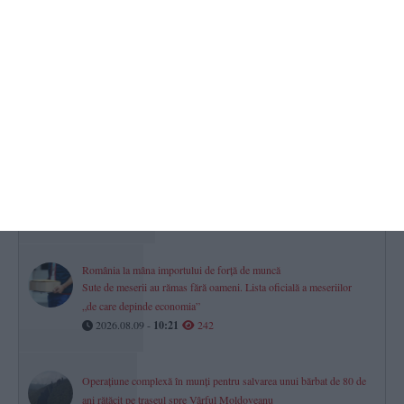
interzis
2026.08.09 -
10:04
287
Calendar-Ortodox
Ce sfinți sunt prăznuiți astăzi, 9 august 2026
2026.08.09 -
08:37
276
Te simți norocos? Premii importante sunt puse în joc la tragerile
Loto de astăzi, 9 august
2026.08.09 -
09:06
265
România la mâna importului de forță de muncă
Sute de meserii au rămas fără oameni. Lista oficială a meseriilor
„de care depinde economia”
2026.08.09 -
10:21
242
Operațiune complexă în munți pentru salvarea unui bărbat de 80 de
ani rătăcit pe traseul spre Vârful Moldoveanu