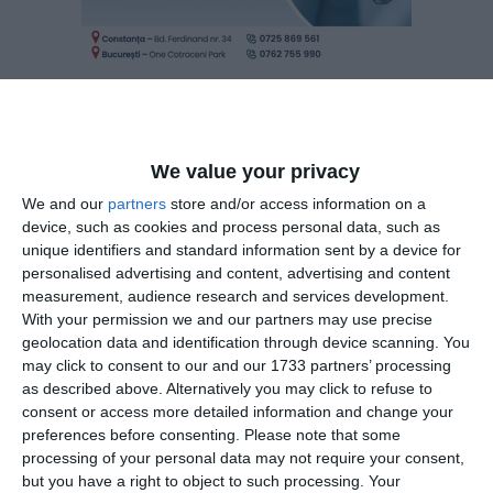
Avere și interese
We value your privacy
We and our
partners
store and/or access information on a
În declarația de interese completată în data de 15 iunie
device, such as cookies and process personal data, such as
2022, judecătorul Mircea Florentin Panait a precizat că este
unique identifiers and standard information sent by a device for
acționar sau asociat la mai multe companii străine, cele mai
personalised advertising and content, advertising and content
measurement, audience research and services development.
multe în domeniul medical, listate la bursă, societățile fiind:
With your permission we and our partners may use precise
Tesla (8 acțiuni – 669 USD), CRISPR Therapeutics (120
geolocation data and identification through device scanning. You
acțiuni – 58 USD), Editas Medicine (283 acțiuni – 10 USD),
may click to consent to our and our 1733 partners’ processing
Teladoc (31 acțiuni – 29 USD) și Intelia Therapeutics (13
as described above. Alternatively you may click to refuse to
acțiuni – 38 USD).
consent or access more detailed information and change your
preferences before consenting.
Please note that some
În continuare, magistratul a notat contractele încheiate de
processing of your personal data may not require your consent,
but you have a right to object to such processing. Your
firma de arhitectură a soției sale cu instituțiile publice în