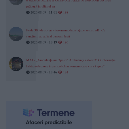
o stație de betoane la Cernavodă. Afacerile Dobroport SA s-au
prăbușit în ultimul an
2026.08.09 -
11:01
198
Peste 300 de șoferi vitezomani, depistați pe autostradă! Ce
sancțiuni au aplicat oamenii legii
2026.08.09 -
10:19
196
MAI - „Ambulanța nu răpește! Ambulanța salvează! O informație
falsă poate pune în pericol chiar oamenii care vin să ajute“
2026.08.09 -
10:46
184