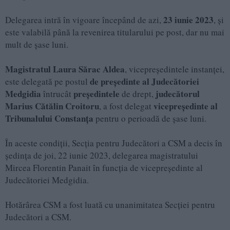
23 iunie 2023
Delegarea intră în vigoare începând de azi,
, și
este valabilă până la revenirea titularului pe post, dar nu mai
mult de șase luni.
Magistratul Laura Sărac Aldea
, vicepreședintele instanței,
de președinte al Judecătoriei
este delegată pe postul
Medgidia
președintele
judecătorul
întrucât
de drept,
Marius Cătălin Croitoru
vicepreședinte al
, a fost delegat
Tribunalului Constanța
pentru o perioadă de șase luni.
În aceste condiții, Secția pentru Judecători a CSM a decis în
ședința de joi, 22 iunie 2023, delegarea magistratului
Mircea Florentin Panait în funcția de vicepreședinte al
Judecătoriei Medgidia.
Hotărârea CSM a fost luată cu unanimitatea Secției pentru
Judecători a CSM.