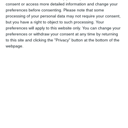
consent or access more detailed information and change your
procesului penal, conform Codului de procedură penală,
preferences before consenting.
Please note that some
care nu înfrâng în niciun fel principiul prezumţiei de
processing of your personal data may not require your consent,
nevinovăţie.
but you have a right to object to such processing. Your
preferences will apply to this website only. You can change your
Ce acuzații li se aduc celor doi procurori
preferences or withdraw your consent at any time by returning
to this site and clicking the "Privacy" button at the bottom of the
Iată comunicatul emis la data de 15.05.2026, de Parchetul
webpage.
Înaltei Curți de Casație și Justiție:
Procurorul de caz din cadrul Secției de urmărire penală a
Parchetului de pe lângă Înalta Curte de Casație și Justiție a
dispus, în cursul zilei de ieri, 14 mai 2026, punerea în
mișcare a acțiunii penale și măsura reținerii pentru 24 de ore
față de doi inculpați, având calitatea de procurori în cadrul
Parchetului de pe lângă Curtea de Apel Constanța, sub
aspectul săvârșirii infracțiunilor de trafic de influență și