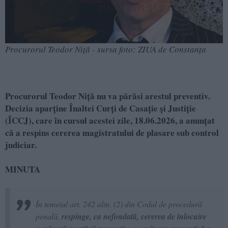
Procurorul Teodor Niță - sursa foto: ZIUA de Constanța
Procurorul Teodor Niță nu va părăsi arestul preventiv.
Decizia aparține Înaltei Curți de Casație și Justiție
(ÎCCJ), care în cursul acestei zile, 18.06.2026, a anunțat
că a respins cererea magistratului de plasare sub control
judiciar.
MINUTA
În temeiul art. 242 alin. (2) din Codul de procedură
penală,
respinge, ca nefondată, cererea de înlocuire