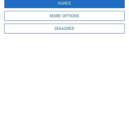
UPDATE
AGREE
Termene importante la ÎCCJ! Procurorii Gigi Valentin Ștefan și Teodor
Niță precum și directorul OJFIR Daniel Learciu așteaptă eliberarea
MORE OPTIONS
DISAGREE
910
15 Jul, 2026 12:31
Un judecător de la ÎCCJ, abținere în dosarul procurorilor Gigi Valentin
Ștefan și Teodor Niță!