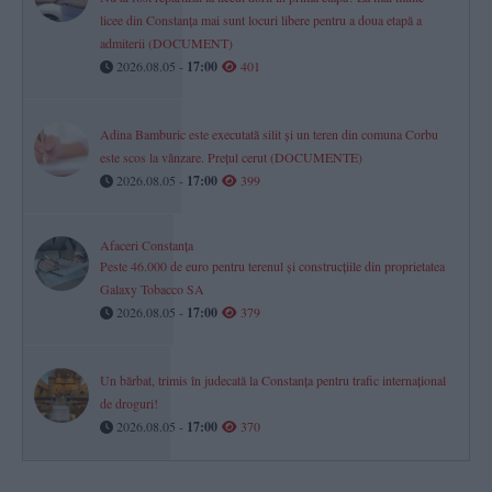
licee din Constanța mai sunt locuri libere pentru a doua etapă a
admiterii (DOCUMENT)
2026.08.05 -
17:00
401
Adina Bamburic este executată silit și un teren din comuna Corbu
este scos la vânzare. Prețul cerut (DOCUMENTE)
2026.08.05 -
17:00
399
Afaceri Constanța
Peste 46.000 de euro pentru terenul și construcțiile din proprietatea
Galaxy Tobacco SA
2026.08.05 -
17:00
379
Un bărbat, trimis în judecată la Constanța pentru trafic internațional
de droguri!
2026.08.05 -
17:00
370