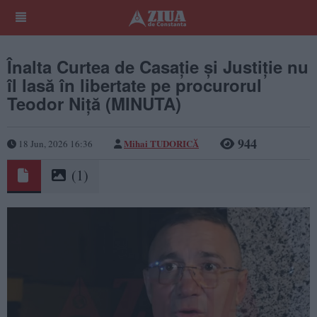
Înalta Curtea de Casație și Justiție nu
îl lasă în libertate pe procurorul
Teodor Niță (MINUTA)
944
Mihai TUDORICĂ
18 Jun, 2026 16:36
(1)