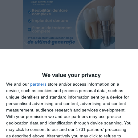
We value your privacy
We and our
partners
store and/or access information on a
device, such as cookies and process personal data, such as
În referatul cu propunere de arestare preventivă procurorul
unique identifiers and standard information sent by a device for
de caz a reținut săvârșirea infracțiunilor de trafic de
personalised advertising and content, advertising and content
influență și trafic de influență, în formă continuată (multiple
measurement, audience research and services development.
acte materiale) de către unul dintre inculpați și instigare la
With your permission we and our partners may use precise
abuz în serviciu pentru cel de-al doilea inculpat.
geolocation data and identification through device scanning. You
may click to consent to our and our 1731 partners’ processing
as described above. Alternatively you may click to refuse to
Precizăm că măsurile dispuse reprezintă o etapă a