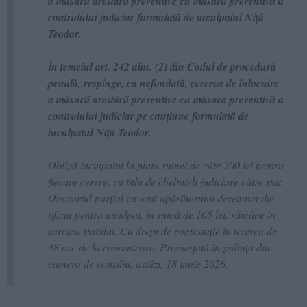
a măsurii arestării preventive cu măsura preventivă a
controlului judiciar formulată de inculpatul Niţă
Teodor.
Î
n temeiul art. 242 alin. (2) din Codul de procedură
penală, respinge, ca nefondată, cererea de înlocuire
a măsurii arestării preventive cu măsura preventivă a
controlului judiciar pe cauţiune formulată de
inculpatul Niţă Teodor.
Obligă inculpatul la plata sumei de câte 200 lei pentru
fiecare cerere, cu titlu de cheltuieli judiciare către stat.
Onorariul parţial cuvenit apărătorului desemnat din
oficiu pentru inculpat, în sumă de 165 lei, rămâne în
sarcina statului. Cu drept de contestaţie în termen de
48 ore de la comunicare. Pronunțată în şedinţa din
camera de consiliu, astăzi, 18 iunie 2026.