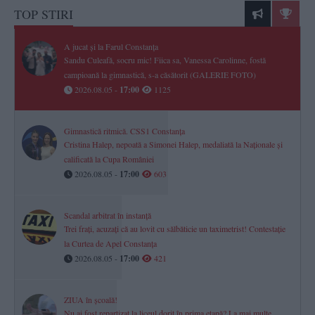
TOP STIRI
A jucat și la Farul Constanța
Sandu Culeafă, socru mic! Fiica sa, Vanessa Carolinne, fostă
campioană la gimnastică, s-a căsătorit (GALERIE FOTO)
2026.08.05 -
17:00
1125
Gimnastică ritmică. CSS1 Constanța
Cristina Halep, nepoată a Simonei Halep, medaliată la Naționale și
calificată la Cupa României
2026.08.05 -
17:00
603
Scandal arbitrat în instanță
Trei frați, acuzați că au lovit cu sălbăticie un taximetrist! Contestație
la Curtea de Apel Constanța
2026.08.05 -
17:00
421
ZIUA în școală!
Nu ai fost repartizat la liceul dorit în prima etapă? La mai multe