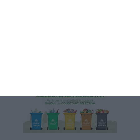
358
05 Aug, 2026 12:55
Știri Constanța
Laura Iuliana Cocor, fostă șefă din cadrul Spitalului Orășenesc Cernavodă,
a contestat decizia de începere a procesului, în dosarul de corupție în care
este vizată