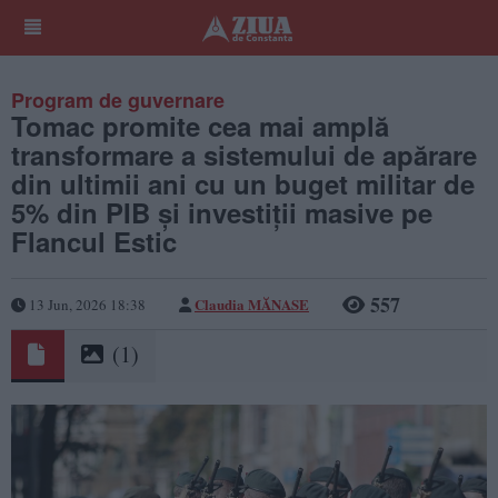
Program de guvernare
Tomac promite cea mai amplă
transformare a sistemului de apărare
din ultimii ani cu un buget militar de
5% din PIB și investiții masive pe
Flancul Estic
557
Claudia MĂNASE
13 Jun, 2026 18:38
(1)