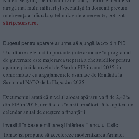
Marea Neagră și pe Flancul Estic, dar și reforme menite să
atragă mai mulți militari și specialiști în domenii precum
inteligența artificială și tehnologiile emergente, potrivit
stiripesurse.ro.
Bugetul pentru apărare ar urma să ajungă la 5% din PIB
Una dintre cele mai importante ținte asumate în programul
de guvernare este majorarea treptată a cheltuielilor pentru
apărare până la nivelul de 5% din PIB în anul 2035, în
conformitate cu angajamentele asumate de România la
Summitul NATO de la Haga din 2025.
Documentul arată că nivelul alocat apărării va fi de 2,42%
din PIB în 2026, urmând ca în anii următori să fie aplicat un
calendar anual de creștere a finanțării.
Investiții în bazele militare și întărirea Flancului Estic
Tomac își propune să accelereze modernizarea Armatei