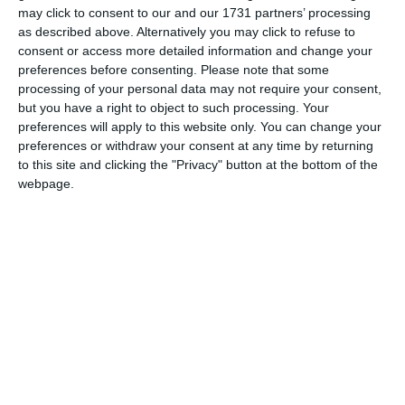
may click to consent to our and our 1731 partners’ processing
as described above. Alternatively you may click to refuse to
consent or access more detailed information and change your
preferences before consenting.
Please note that some
processing of your personal data may not require your consent,
but you have a right to object to such processing. Your
preferences will apply to this website only. You can change your
preferences or withdraw your consent at any time by returning
to this site and clicking the "Privacy" button at the bottom of the
Obiectivul este creșterea numărului de piloți pregătiți în
webpage.
România și transformarea facilității într-un centru de
instruire atractiv și pentru alte state membre sau partenere
ale NATO.
În paralel, Executivul își propune să monitorizeze cu
prioritate contractele de înzestrare derulate prin
instrumentul SAFE, pentru a evita întârzierile în livrarea
unor capabilități considerate critice.
Recrutare modernă și accent pe tehnologiile viitorului
Programul include o reformă a sistemului de recrutare