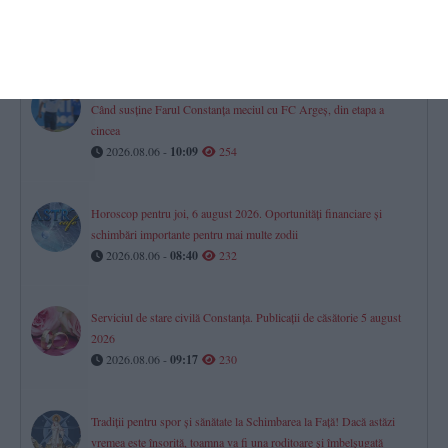
Cod Roșu de caniculă
2026.08.06 -
08:00
264
Superliga 2026/2027
Când susține Farul Constanța meciul cu FC Argeș, din etapa a
cincea
2026.08.06 -
10:09
254
Horoscop pentru joi, 6 august 2026. Oportunități financiare și
schimbări importante pentru mai multe zodii​
2026.08.06 -
08:40
232
Serviciul de stare civilă Constanţa. Publicaţii de căsătorie 5 august
2026
2026.08.06 -
09:17
230
Tradiții pentru spor și sănătate la Schimbarea la Față! Dacă astăzi
vremea este însorită, toamna va fi una roditoare și îmbelșugată