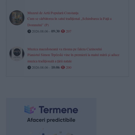
Muzeul de Artă Populară Constanța
Cum se sărbătorea în satul tradițional „Schimbarea la Față a
Domnului” (P)
2026.08.06 -
09:30
207
Muzica macedoneană va răsuna pe faleza Cazinoului
Pianistul Simon Trpčeski vine în premieră la malul mării și aduce
muzica tradițională a țării natale
2026.08.06 -
10:06
200