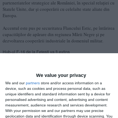
parteneriatelor strategice ale României, în special relației cu
Statele Unite, dar și cooperării cu celelalte state aliate din
Europa.
Accentul este pus pe securitatea Flancului Estic, pe întărirea
capacităților de apărare din regiunea Mării Negre și pe
dezvoltarea cooperării industriale în domeniul militar.
Hub-ul F-16 de la Fetești va fi extins
Programul de guvernare prevede continuarea dezvoltării
centrului de instruire pentru piloții de F-16 de la Fetești.
We value your privacy
We and our
partners
store and/or access information on a
device, such as cookies and process personal data, such as
unique identifiers and standard information sent by a device for
personalised advertising and content, advertising and content
measurement, audience research and services development.
With your permission we and our partners may use precise
geolocation data and identification through device scanning. You