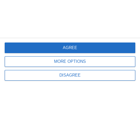
AGREE
988
14 Jun, 2026 09:35
Adrian Veștea, premier desemnat- „Îmi asum această responsabilitate într-
MORE OPTIONS
un moment de criză politică”
DISAGREE
748
14 Jun, 2026 09:06
Eugen Tomac şi-a depus mandatul. Adrian Veştea, desemnat prim-ministru
LIVE VIDEO. Nicușor Dan susține face declarații. Explicații așteptate