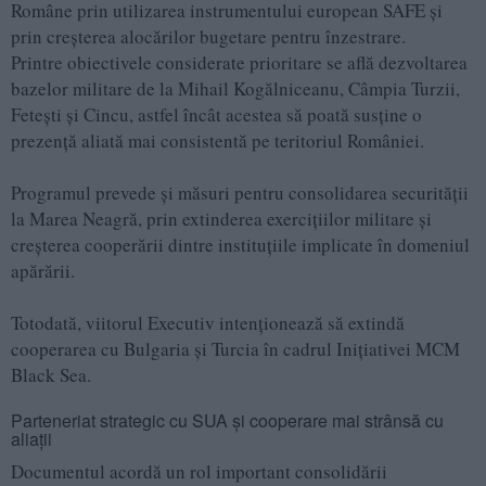
Române prin utilizarea instrumentului european SAFE și
prin creșterea alocărilor bugetare pentru înzestrare.
Printre obiectivele considerate prioritare se află dezvoltarea
bazelor militare de la Mihail Kogălniceanu, Câmpia Turzii,
Fetești și Cincu, astfel încât acestea să poată susține o
prezență aliată mai consistentă pe teritoriul României.
Programul prevede și măsuri pentru consolidarea securității
la Marea Neagră, prin extinderea exercițiilor militare și
creșterea cooperării dintre instituțiile implicate în domeniul
apărării.
Totodată, viitorul Executiv intenționează să extindă
cooperarea cu Bulgaria și Turcia în cadrul Inițiativei MCM
Black Sea.
Parteneriat strategic cu SUA și cooperare mai strânsă cu
aliații
Documentul acordă un rol important consolidării