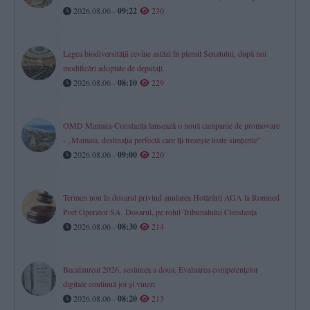
2026.08.06 -
09:22
230
Legea biodiversității revine astăzi în plenul Senatului, după noi
modificări adoptate de deputați
2026.08.06 -
08:10
229
OMD Mamaia-Constanța lansează o nouă campanie de promovare
- „Mamaia, destinația perfectă care îți trezește toate simțurile”
2026.08.06 -
09:00
220
Termen nou în dosarul privind anularea Hotărârii AGA la Romned
Port Operator SA. Dosarul, pe rolul Tribunalului Constanța
2026.08.06 -
08:30
214
Bacalaureat 2026, sesiunea a doua. Evaluarea competențelor
digitale continuă joi și vineri
2026.08.06 -
08:20
213