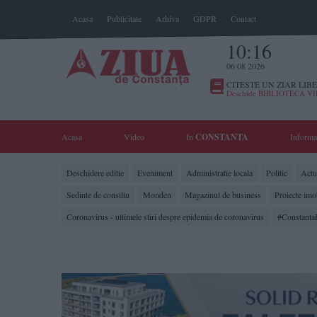
Acasa
Publicitate
Arhiva
GDPR
Contact
10:16
06 08 2026
CITESTE UN ZIAR LIBE
Deschide BIBLIOTECA V
Acasa
Video
In
CONSTANTA
Informa
Deschidere editie
Eveniment
Administratie locala
Politic
Actua
Sedinte de consiliu
Monden
Magazinul de business
Proiecte imo
Coronavirus - ultimele stiri despre epidemia de coronavirus
#Constanta