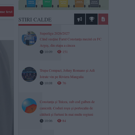
me text
STIRI CALDE
Superliga 2026/2027
Când susține Farul Constanța meciul cu FC
Argeș, din etapa a cincea
10:09
151
Trupa Compact, Johny Romano și Adi
Istrate vin pe Riviera Mangalia
10:08
76
Constanța și Tulcea, sub cod galben de
caniculă. Coduri roșu și portocaliu de
căldură și furtuni în mai multe regiuni
10:06
84