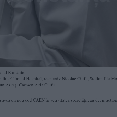
al al României.
vidius Clinical Hospital, respectiv Nicolae Ciufu, Stelian Ilie Mo
gun Azis și Carmen Aida Ciufu.
a avea un nou cod CAEN în activitatea societății, au decis acțion