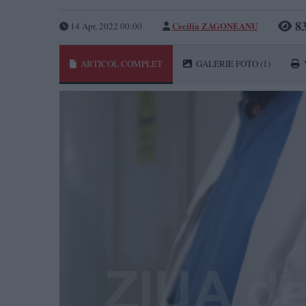
83
Cecilia ZAGONEANU
14 Apr, 2022 00:00
ARTICOL COMPLET
GALERIE FOTO
(1)