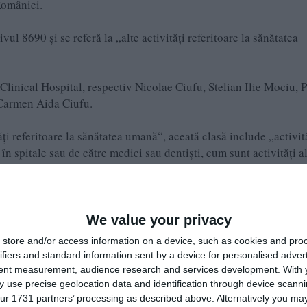
României.
vul 8690 și se referă la „alte activități referitoare la sănătatea
 Clinical Hospital, respectiv Nicolae Ciufu, Stelian Ilie Mociu, P
 Carmen Aida Ciufu.
ăți referitoare la sănătatea umană“, aceată clasă include „activit
în spitale sau de către medici sau dentiști, cum sunt activități a
or paramedici în domeniul optometriei, hidroterapiei, masajului
opracticii, acupuncturii etc“.
i efectuate în clinici medicale, de tipul celor atașate întreprinde
We value your privacy
rațiilor sindicale și în centre de sănătate, altele decât spitalele,
store and/or access information on a device, such as cookies and pro
lor“.
ifiers and standard information sent by a device for personalised adver
tent measurement, audience research and services development.
With 
semenea: activități ale personalului paramedical stomatologic c
 use precise geolocation data and identification through device scanni
ur 1731 partners’ processing as described above. Alternatively you may 
in școli și personalul paramedical de igienă dentară, care pot act