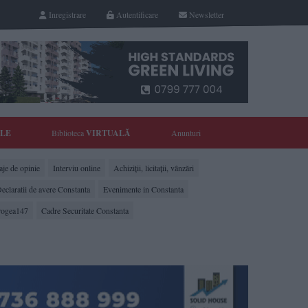
Inregistrare
Autentificare
Newsletter
YLE
Biblioteca
VIRTUALĂ
Anunturi
je de opinie
Interviu online
Achiziții, licitații, vânzări
eclaratii de avere Constanta
Evenimente in Constanta
rogea147
Cadre Securitate Constanta