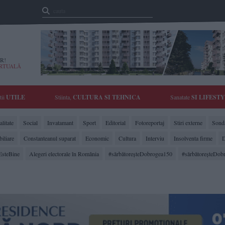
R!
IRTUALĂ
tii
UTILE
Stiinta,
CULTURA SI TEHNICA
Sanatate
SI LIFEST
litate
Social
Invatamant
Sport
Editorial
Fotoreportaj
Stiri externe
Sonda
biliare
Constanteanul suparat
Economic
Cultura
Interviu
Insolventa firme
D
EsteBine
Alegeri electorale în România
#sărbătoreşteDobrogea150
#sărbătoreşteDob