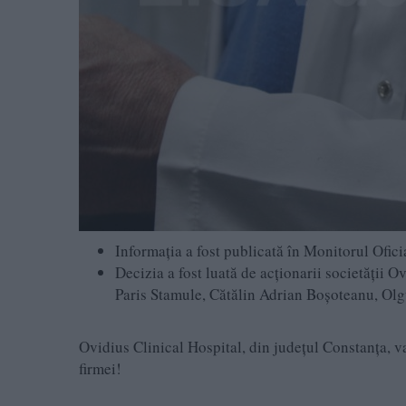
Informația a fost publicată în Monitorul Ofici
Decizia a fost luată de acționarii societății O
Paris Stamule, Cătălin Adrian Boșoteanu, Ol
Ovidius Clinical Hospital, din județul Constanța, v
firmei!