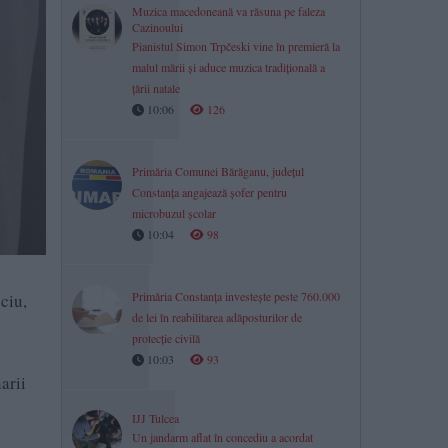
Muzica macedoneană va răsuna pe faleza
Cazinoului
Pianistul Simon Trpčeski vine în premieră la
malul mării și aduce muzica tradițională a
țării natale
10:06
126
Primăria Comunei Bărăganu, județul
Constanța angajează șofer pentru
microbuzul școlar
10:04
98
Primăria Constanța investește peste 760.000
ciu,
de lei în reabilitarea adăposturilor de
protecție civilă
10:03
93
arii
IJJ Tulcea
Un jandarm aflat în concediu a acordat