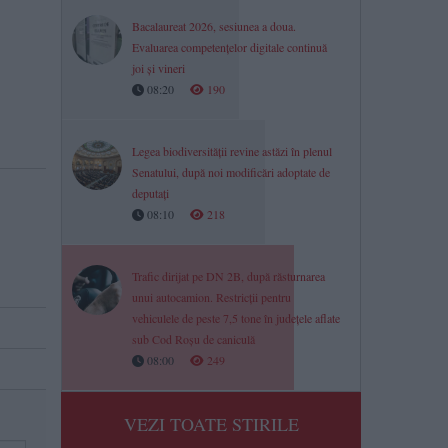
Bacalaureat 2026, sesiunea a doua.
Evaluarea competențelor digitale continuă
joi și vineri
08:20
190
Legea biodiversității revine astăzi în plenul
Senatului, după noi modificări adoptate de
deputați
08:10
218
Trafic dirijat pe DN 2B, după răsturnarea
unui autocamion. Restricții pentru
vehiculele de peste 7,5 tone în județele aflate
sub Cod Roșu de caniculă
08:00
249
VEZI TOATE STIRILE