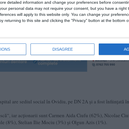
ore detailed information and change your preferences before consenti
c supravegheați de către acesta; activități ale laboratoarelor
our personal data may not require your consent, but you have a right t
e centre de diagnostic similare, laboratoare de analiza sângelui,
ferences will apply to this website only. You can change your preferen
, băncilor de organe pentru transplant etc.; transportul paciențil
y returning to this site and clicking the "Privacy" button at the bottom
sigurate adesea în timpul urgențelor medicale“.
IONS
DISAGREE
A
ital are sediul social în Ovidiu, pe DN 2A și a fost înființată î
ească“, iar acționarii sunt Carmen Aida Ciufu (62%), Nicolae Ciu
le (8%), Stelian Ilie Mociu (3%) și Olgun Azis (1%).