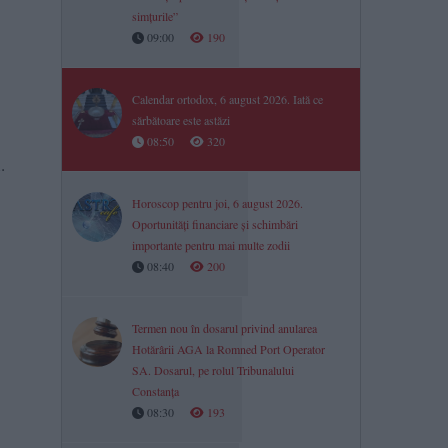
simțurile”
09:00
190
Calendar ortodox, 6 august 2026. Iată ce
sărbătoare este astăzi
08:50
320
.
Horoscop pentru joi, 6 august 2026.
Oportunități financiare și schimbări
importante pentru mai multe zodii​
08:40
200
Termen nou în dosarul privind anularea
Hotărârii AGA la Romned Port Operator
SA. Dosarul, pe rolul Tribunalului
Constanța
08:30
193