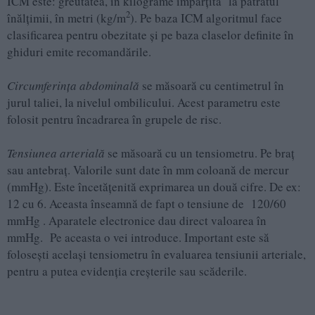
ICM este: greutatea, în kilograme împărțită la pătratul
2
înălțimii, în metri (kg/m
). Pe baza ICM algoritmul face
clasificarea pentru obezitate și pe baza claselor definite în
ghiduri emite recomandările.
Circumferința abdominală
se măsoară cu centimetrul în
jurul taliei, la nivelul ombilicului. Acest parametru este
folosit pentru încadrarea în grupele de risc.
Tensiunea arterială
se măsoară cu un tensiometru. Pe braț
sau antebraț. Valorile sunt date în mm coloană de mercur
(mmHg). Este încetățenită exprimarea un două cifre. De ex:
12 cu 6. Aceasta înseamnă de fapt o tensiune de 120/60
mmHg . Aparatele electronice dau direct valoarea în
mmHg. Pe aceasta o vei introduce. Important este să
folosești același tensiometru în evaluarea tensiunii arteriale,
pentru a putea evidenția creșterile sau scăderile.