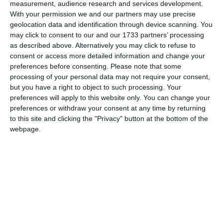
measurement, audience research and services development.
Acestea intră atât în evaluarea riscului cardiovascular cât și
With your permission we and our partners may use precise
în cel de diabet zaharat. Unitățile de măsură sunt mg/dl.
geolocation data and identification through device scanning. You
Aceste analize pot fi efectuate atât cu teste rapide, în
may click to consent to our and our 1733 partners’ processing
cabinet din sânge capilar recoltat din deget, sau în
as described above. Alternatively you may click to refuse to
consent or access more detailed information and change your
laborator din sânge recoltat din venă.
preferences before consenting.
Please note that some
Pentru că pot avea diferite scale de evaluare a valorilor,
processing of your personal data may not require your consent,
algoritmul dă posibilitatea introducerii diferitelor tipuri.
but you have a right to object to such processing. Your
Dacă sunt amândouă, atunci cea din sânge venos va fi cea
preferences will apply to this website only. You can change your
luată în calcul mai departe.
preferences or withdraw your consent at any time by returning
to this site and clicking the "Privacy" button at the bottom of the
Fracțiile de colesterol intră în evaluarea riscului și
webpage.
recomandărilor pentru riscul cardiovascular.
Glicemia postprandială și hemoglobina glicozilată în
evaluarea diabetului zaharat.
Le introduci când le obții.