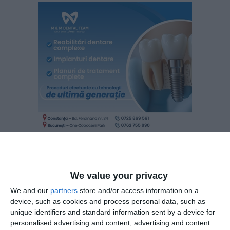
Pasul 3: Analize
We value your privacy
Atenție! Nu trebuie să faci „toate analizele”. Primele care
We and our
partners
store and/or access information on a
device, such as cookies and process personal data, such as
trebuie introduse sunt:
Colesterolul Total
și
Glicemia
.
unique identifiers and standard information sent by a device for
personalised advertising and content, advertising and content