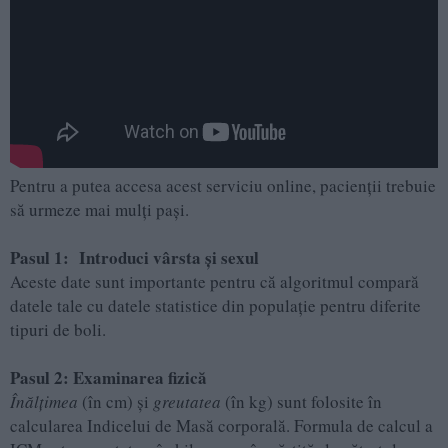
Pentru a putea accesa acest serviciu online, pacienţii trebuie
să urmeze mai mulţi paşi.
Pasul 1: Introduci vârsta și sexul
Aceste date sunt importante pentru că algoritmul compară
datele tale cu datele statistice din populație pentru diferite
tipuri de boli.
Pasul 2: Examinarea fizică
Înălțimea
(în cm) și
greutatea
(în kg) sunt folosite în
calcularea Indicelui de Masă corporală. Formula de calcul a