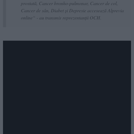
prostată, Cancer bronho-pulmonar, Cancer de col,
Cancer de sân, Diabet și Depresie accesează Alprevia
online“ - au transmis reprezentanţii OCH.