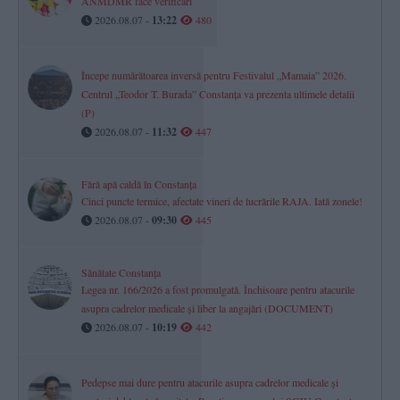
ANMDMR face verificări
2026.08.07 -
13:22
480
Începe numărătoarea inversă pentru Festivalul „Mamaia” 2026.
Centrul „Teodor T. Burada” Constanța va prezenta ultimele detalii
(P)
2026.08.07 -
11:32
447
Fără apă caldă în Constanța
Cinci puncte termice, afectate vineri de lucrările RAJA. Iată zonele!
2026.08.07 -
09:30
445
Sănătate Constanța
Legea nr. 166/2026 a fost promulgată. Închisoare pentru atacurile
asupra cadrelor medicale și liber la angajări (DOCUMENT)
2026.08.07 -
10:19
442
Pedepse mai dure pentru atacurile asupra cadrelor medicale și