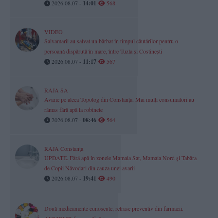
2026.08.07 -
14:01
568
VIDEO
Salvamarii au salvat un bărbat în timpul căutărilor pentru o
persoană dispărută în mare, între Tuzla și Costinești
2026.08.07 -
11:17
567
RAJA SA
Avarie pe aleea Topolog din Constanța. Mai mulți consumatori au
rămas fără apă la robinete
2026.08.07 -
08:46
564
RAJA Constanța
UPDATE. Fără apă în zonele Mamaia Sat, Mamaia Nord și Tabăra
de Copii Năvodari din cauza unei avarii
2026.08.07 -
19:41
490
Două medicamente cunoscute, retrase preventiv din farmacii.