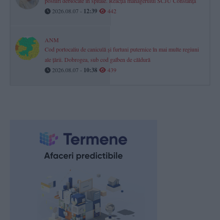
posturi deblocate în spitale. Reacția managerului SCJU Constanța
2026.08.07 -
12:39
442
ANM
Cod portocaliu de caniculă și furtuni puternice în mai multe regiuni
ale țării. Dobrogea, sub cod galben de căldură
2026.08.07 -
10:38
439