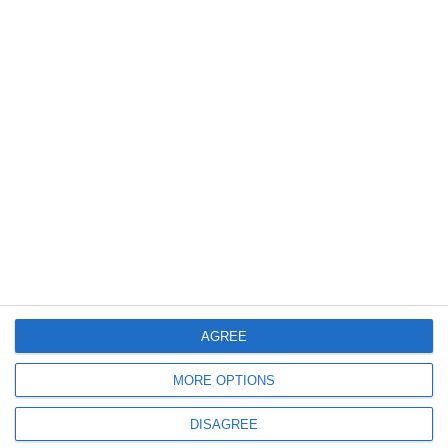
Urmărește-ne pe Google News
Urmărește-ne pe Whatsapp
Ti-a placut articolul?
COMENTARII
AGREE
Nume
MORE OPTIONS
DISAGREE