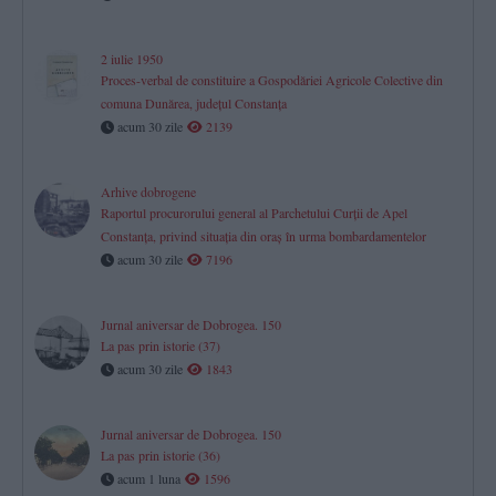
2 iulie 1950
Proces-verbal de constituire a Gospodăriei Agricole Colective din
comuna Dunărea, județul Constanța
acum 30 zile
2139
Arhive dobrogene
Raportul procurorului general al Parchetului Curţii de Apel
Constanţa, privind situaţia din oraş în urma bombardamentelor
acum 30 zile
7196
Jurnal aniversar de Dobrogea. 150
La pas prin istorie (37)
acum 30 zile
1843
Jurnal aniversar de Dobrogea. 150
La pas prin istorie (36)
acum 1 luna
1596