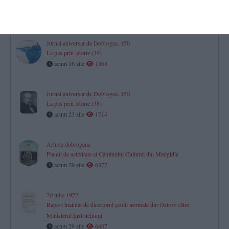
Constanța privind situația din oraș în urma bombardamentelor
acum 9 zile
3288
Jurnal aniversar de Dobrogea. 150
La pas prin istorie (39)
acum 16 zile
1368
Jurnal aniversar de Dobrogea. 150
La pas prin istorie (38)
acum 23 zile
1714
Arhive dobrogene
Planul de activitate al Căminului Cultural din Medgidia
acum 29 zile
6377
20 iulie 1922
Raport înaintat de directorul școlii normale din Ostrov către
Ministerul Instrucțiunii
acum 29 zile
6407