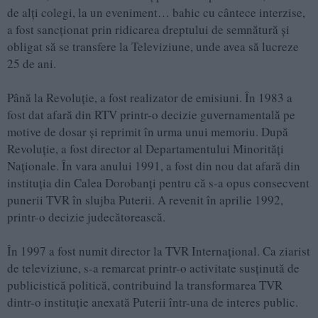
de alţi colegi, la un eveniment… bahic cu cântece interzise,
a fost sancţionat prin ridicarea dreptului de semnătură şi
obligat să se transfere la Televiziune, unde avea să lucreze
25 de ani.
Până la Revoluţie, a fost realizator de emisiuni. În 1983 a
fost dat afară din RTV printr-o decizie guvernamentală pe
motive de dosar şi reprimit în urma unui memoriu. După
Revoluţie, a fost director al Departamentului Minorităţi
Naţionale. În vara anului 1991, a fost din nou dat afară din
instituţia din Calea Dorobanţi pentru că s-a opus consecvent
punerii TVR în slujba Puterii. A revenit în aprilie 1992,
printr-o decizie judecătorească.
În 1997 a fost numit director la TVR Internaţional. Ca ziarist
de televiziune, s-a remarcat printr-o activitate susţinută de
publicistică politică, contribuind la transformarea TVR
dintr-o instituţie anexată Puterii într-una de interes public.