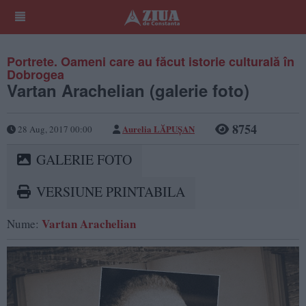
Portrete. Oameni care au făcut istorie culturală în
Dobrogea
Vartan Arachelian (galerie foto)
8754
Aurelia LĂPUŞAN
28 Aug, 2017 00:00
GALERIE FOTO
VERSIUNE PRINTABILA
Vartan Arachelian
Nume: