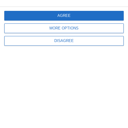
AGREE
MORE OPTIONS
DISAGREE
45232
Portrete. Oameni care au făcut istorie culturală în Dobrogea: Valerian
Petrescu (galerie foto)
47732
Istoria unei cărţi din fondul documentar Dobrogea de ieri şi de azi: „Cenuşa
visărilor noastre“, de Horia Roman (galerie foto)