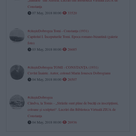
„hăinărie“ din Austria. Lucrări din Biblioteca Virtuală ZIUA de
Constanţa
07 May, 2018 00:00
33520
#citeşteDobrogea Tomi - Constanţa (1931)
Capitolul I. Începuturile Tomi. Epoca romano-bizantină (galerie
foto)
03 May, 2018 00:00
26685
#citeşteDobrogea TOMI - CONSTANŢA (1931)
Cuvînt Înainte. Autor, colonel Marin Ionescu Dobrogianu
04 May, 2018 00:00
26507
#citeşteDobrogea
Cândva, la Tomis - „Străzile sunt pline de bucăţi cu inscripţiuni,
coloane şi sculpturi“. Lucrări din Biblioteca Virtuală ZIUA de
Constanţa
04 May, 2018 00:00
26936