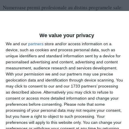
Numeroase premii profesionale au distins programele sale:
„Petre Ţuţea“ (1990), „Frica şi adevărul“ (1991),
programele TV „Cuvântul care zideşte“, „În faţa
dumneavoastră“, „Convorbiri de duminică“, „Revoluţia şi
personajele sale“ etc.
We value your privacy
We and our
partners
store and/or access information on a
În perioada în care fusese concediat de la TVR, a condus
device, such as cookies and process personal data, such as
postul alternativ de televiziune, SOTI, prima tentativă
unique identifiers and standard information sent by a device for
reuşită de spargere a monopolului TVR. Din noiembrie 1990
personalised advertising and content, advertising and content
measurement, audience research and services development.
a fost director al Asociaţiei Ziariştilor Români şi director al
With your permission we and our partners may use precise
săptămânalului ei, „Z“. Membru fondator al „Alianţei
geolocation data and identification through device scanning. You
Civice“, ales în conducerea ei.
may click to consent to our and our 1733 partners’ processing
as described above. Alternatively you may click to refuse to
A colaborat în presa scrisă cu anchete, editoriale şi
consent or access more detailed information and change your
documentare la publicaţiile „Cotidianul“, „Ziua“, „Jurnalul
preferences before consenting.
Please note that some
Naţional“, „Cuget liber“ Constanţa, de asemenea la revistele
processing of your personal data may not require your consent,
but you have a right to object to such processing. Your
„Expres-magazin“, „Baricada“, „Acum“, „Tomis“ ş.a. A
preferences will apply to this website only. You can change your
colaborat, de asemenea, la televiziunile Pro TV, 7 ABC,
preferences or withdraw your consent at any time by returning