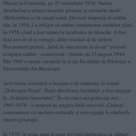
Născut la Constanţa, pe 21 octombrie 1936, Vartan
Arachelian a urmat cursurile primare şi cursurile medii
(Hidrotehnica) în oraşul natal. Decesul timpuriu al tatălui
său, în 1954, l-a obligat să amâne continuarea studiilor până
în 1958, când a fost admis la facultatea de filosofie. A fost
însă nevoit să se retragă, altfel riscând să fie deferit
Procuraturii pentru „lipsă de sinceritate în dosar“ privind
ocupaţia tatălui - comerciant - înainte de 23 august 1944.
Din 1960 a urmat cursurile la zi ale Facultăţii de Filologie a
Universităţii din Bucureşti.
Activitatea ziaristică a început-o de timpuriu, la ziarul
„Dobrogea Nouă“. După absolvirea facultăţii, a fost angajat
la „Scânteia tineretului“. În cei cinci ani petrecuţi aici -
1965-1970 - a susţinut pe pagina întâi cursivul „Cadran“,
concomitent cu anchete culturale şi investigaţii în rândurile
tinerei generaţii.
În 1970, în urma unui denunţ privind implicarea sa, alături