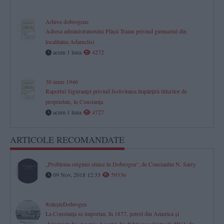
Arhive dobrogene
Adresa administratorului Plăşii Traian privind gimnaziul din
localitatea Adamclisi
acum 1 luna
4272
30 iunie 1946
Raportul Siguranței privind festivitatea împărțirii titlurilor de
proprietate, în Constanța
acum 1 luna
4727
ARTICOLE RECOMANDATE
„Problema originei etnice în Dobrogea“, de Constantin N. Sarry
09 Nov, 2018 12:33
59336
#citeşteDobrogea
La Constanţa se importau, în 1877, petrol din America şi