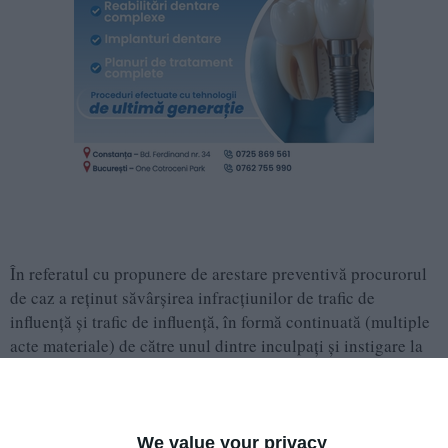
În referatul cu propunere de arestare preventivă procurorul
de caz a reținut săvârșirea infracțiunilor de trafic de
influență și trafic de influență, în formă continuată (multiple
acte materiale) de către unul dintre inculpați și instigare la
abuz în serviciu pentru cel de-al doilea inculpat.
Precizăm că măsurile dispuse reprezintă o etapă a
procesului penal, conform Codului de procedură penală,
We value your privacy