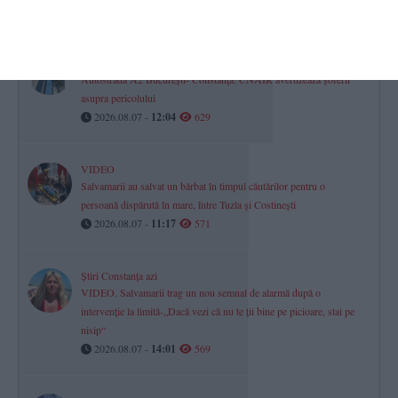
2026.08.07 -
10:21
652
FOTO. Obiecte metalice artizanale, găsite în mod repetat pe
Autostrada A2 București- Constanța. CNAIR avertizează șoferii
asupra pericolului
2026.08.07 -
12:04
629
VIDEO
Salvamarii au salvat un bărbat în timpul căutărilor pentru o
persoană dispărută în mare, între Tuzla și Costinești
2026.08.07 -
11:17
571
Știri Constanța azi
VIDEO. Salvamarii trag un nou semnal de alarmă după o
intervenție la limită-„Dacă vezi că nu te ții bine pe picioare, stai pe
nisip“
2026.08.07 -
14:01
569