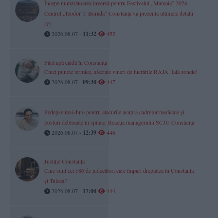
Începe numărătoarea inversă pentru Festivalul „Mamaia” 2026.
Centrul „Teodor T. Burada” Constanța va prezenta ultimele detalii
(P)
2026.08.07 -
11:32
452
Fără apă caldă în Constanța
Cinci puncte termice, afectate vineri de lucrările RAJA. Iată zonele!
2026.08.07 -
09:30
447
Pedepse mai dure pentru atacurile asupra cadrelor medicale și
posturi deblocate în spitale. Reacția managerului SCJU Constanța
2026.08.07 -
12:39
446
Justiție Constanța
Cine sunt cei 186 de judecători care împart dreptatea în Constanța
și Tulcea?
2026.08.07 -
17:00
444