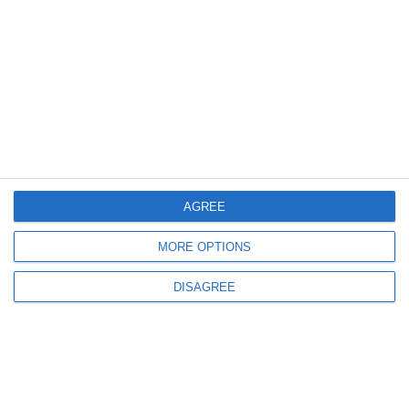
Un judecător de la ÎCCJ, abținere în dosarul procurorilor Gigi Valentin
Ștefan și Teodor Niță!
1411
06 Jul, 2026 11:23
AGREE
UPDATE Termen important la ÎCCJ
MORE OPTIONS
Procurorii Gigi Valentin Ștefan și Teodor Niță nu au fost eliberați din arest
DISAGREE