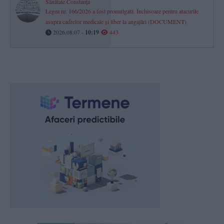
Sănătate Constanța
Legea nr. 166/2026 a fost promulgată. Închisoare pentru atacurile
asupra cadrelor medicale și liber la angajări (DOCUMENT)
2026.08.07 -
10:19
443