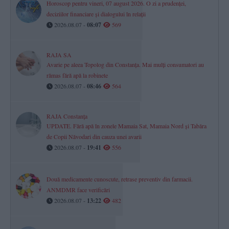
Horoscop pentru vineri, 07 august 2026. O zi a prudenței,
deciziilor financiare și dialogului în relații
2026.08.07 -
08:07
569
RAJA SA
Avarie pe aleea Topolog din Constanța. Mai mulți consumatori au
rămas fără apă la robinete
2026.08.07 -
08:46
564
RAJA Constanța
UPDATE. Fără apă în zonele Mamaia Sat, Mamaia Nord și Tabăra
de Copii Năvodari din cauza unei avarii
2026.08.07 -
19:41
556
Două medicamente cunoscute, retrase preventiv din farmacii.
ANMDMR face verificări
2026.08.07 -
13:22
482