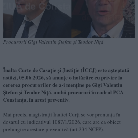
Procurorii Gigi Valentin Ștefan și Teodor Niță
Înalta Curte de Casație și Justiție (ÎCCJ) este așteptată
astăzi, 05.06.2026, să anunțe o hotărâre cu privire la
cererea procurorilor de a-i menține pe Gigi Valentin
Ștefan și Teodor Niță, ambii procurori în cadrul PCA
Constanța, în arest preventiv.
Mai precis, magistrații Înaltei Curți se vor pronunța în
dosarul cu indicativul 1087/1/2026, care are ca obiect
prelungire arestare preventivă (art.234 NCPP).