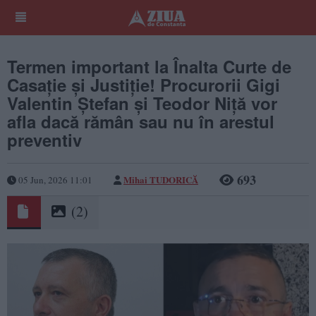
Termen important la Înalta Curte de
Casație și Justiție! Procurorii Gigi
Valentin Ștefan și Teodor Niță vor
afla dacă rămân sau nu în arestul
preventiv
693
Mihai TUDORICĂ
05 Jun, 2026 11:01
(2)