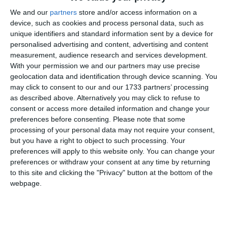
care nu înfrâng în niciun fel principiul prezumţiei de
We and our
partners
store and/or access information on a
nevinovăţie.
device, such as cookies and process personal data, such as
unique identifiers and standard information sent by a device for
Ce acuzații li se aduc celor doi magistrați
personalised advertising and content, advertising and content
measurement, audience research and services development.
With your permission we and our partners may use precise
Iată comunicatul emis la data de 15.05.2026, de Parchetul
geolocation data and identification through device scanning. You
Înaltei Curți de Casație și Justiție:
may click to consent to our and our 1733 partners’ processing
as described above. Alternatively you may click to refuse to
consent or access more detailed information and change your
preferences before consenting.
Please note that some
processing of your personal data may not require your consent,
Procurorul de caz din cadrul Secției de urmărire penală a
but you have a right to object to such processing. Your
Parchetului de pe lângă Înalta Curte de Casație și Justiție a
preferences will apply to this website only. You can change your
dispus, în cursul zilei de ieri, 14 mai 2026, punerea în
preferences or withdraw your consent at any time by returning
to this site and clicking the "Privacy" button at the bottom of the
mișcare a acțiunii penale și măsura reținerii pentru 24 de ore
webpage.
față de doi inculpați, având calitatea de procurori în cadrul
Parchetului de pe lângă Curtea de Apel Constanța, sub
aspectul săvârșirii infracțiunilor de trafic de influență și
trafic de influență, în formă continuată (multiple acte