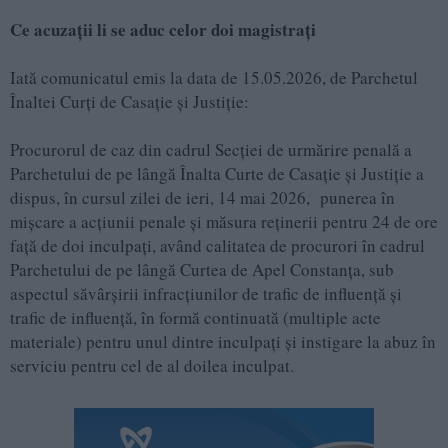
Ce acuzații li se aduc celor doi magistrați
Iată comunicatul emis la data de 15.05.2026, de Parchetul
Înaltei Curți de Casație și Justiție​:
Procurorul de caz din cadrul Secției de urmărire penală a
Parchetului de pe lângă Înalta Curte de Casație și Justiție a
dispus, în cursul zilei de ieri, 14 mai 2026, punerea în
mișcare a acțiunii penale și măsura reținerii pentru 24 de ore
față de doi inculpați, având calitatea de procurori în cadrul
Parchetului de pe lângă Curtea de Apel Constanța, sub
aspectul săvârșirii infracțiunilor de trafic de influență și
trafic de influență, în formă continuată (multiple acte
materiale) pentru unul dintre inculpați și instigare la abuz în
serviciu pentru cel de al doilea inculpat.