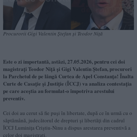
Procurorii Gigi Valentin Ștefan și Teodor Niță
Este o zi importantă, astăzi, 27.05.2026, pentru cei doi
magistrați Teodor Niță și Gigi Valentin Ștefan, procurori
la Parchetul de pe lângă Curtea de Apel Constanța! Înalta
Curte de Casație și Justiție (ÎCCJ) va analiza contestația
pe care aceștia au formulat-o împotriva arestului
preventiv.
Cei doi au cerut să fie puși în libertate, după ce în urmă cu o
săptămână, judecătorul de drepturi şi libertăţi din cadrul
ÎCCJ Luminiţa Criştiu-Ninu a dispus arestarea preventivă a
celor doi magistrați.