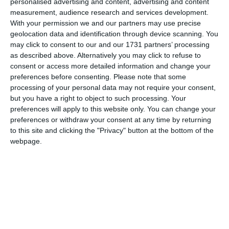
în mod direct, pentru sine, suma de aproximativ 60.000 euro
personalised advertising and content, advertising and content
de la o persoană, lăsând să se creadă că are influență asupra
measurement, audience research and services development.
With your permission we and our partners may use precise
unui procuror din cadrul unei unități de parchet
geolocation data and identification through device scanning. You
subordonate, promițând că îl va determina pe acesta să
may click to consent to our and our 1731 partners’ processing
îndeplinească un act ce intră în îndatoririle sale de serviciu,
as described above. Alternatively you may click to refuse to
respectiv de a soluționa într-un sens favorabil un dosar
consent or access more detailed information and change your
penal.
preferences before consenting.
Please note that some
processing of your personal data may not require your consent,
De asemenea, în același context, după primirea sumei de
but you have a right to object to such processing. Your
preferences will apply to this website only. You can change your
bani, inculpatul a lăsat să se creadă că are influență asupra
preferences or withdraw your consent at any time by returning
unor judecători și a promis că îi va determina pe aceștia să
to this site and clicking the "Privacy" button at the bottom of the
îndeplinească un act ce intră în îndatoririle lor de serviciu,
webpage.
respectiv de a soluționa favorabil două cauze civile.
Totodată, în perioada decembrie 2025 – mai 2026,
inculpatul, aflându-se în exercitarea atribuțiilor de serviciu
și prevalându-se de influența și autoritatea conferite de
funcția deținută, a acceptat promisiunea și a primit, în mod
repetat, în mod direct, pentru sine, suma de aproximativ