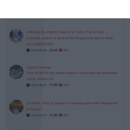
Când susține Farul Constanța meciul cu FC Argeș, din etapa a
cincea
2026.08.06 -
10:09
528
Fotbaliștii din echipele Under-16 și Under-17 de la Farul
Constanța, amicale cu adversari din Bulgaria mai mari ca vârstă
(GALERIE FOTO)
2026.08.06 -
10:44
505
Afaceri Constanța
Peste 46.000 de euro pentru terenul și construcțiile din proprietatea
Galaxy Tobacco SA
2026.08.05 -
17:00
498
Un bărbat, trimis în judecată la Constanța pentru trafic internațional
de droguri!
2026.08.05 -
17:00
482