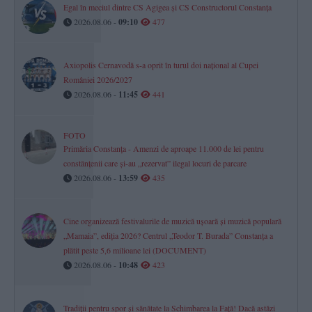
Egal în meciul dintre CS Agigea și CS Constructorul Constanța
2026.08.06 -
09:10
477
Axiopolis Cernavodă s-a oprit în turul doi național al Cupei
României 2026/2027
2026.08.06 -
11:45
441
FOTO
Primăria Constanța - Amenzi de aproape 11.000 de lei pentru
constănțenii care și-au „rezervat” ilegal locuri de parcare
2026.08.06 -
13:59
435
Cine organizează festivalurile de muzică ușoară și muzică populară
„Mamaia”, ediția 2026? Centrul „Teodor T. Burada” Constanța a
plătit peste 5,6 milioane lei (DOCUMENT)
2026.08.06 -
10:48
423
Tradiții pentru spor și sănătate la Schimbarea la Față! Dacă astăzi