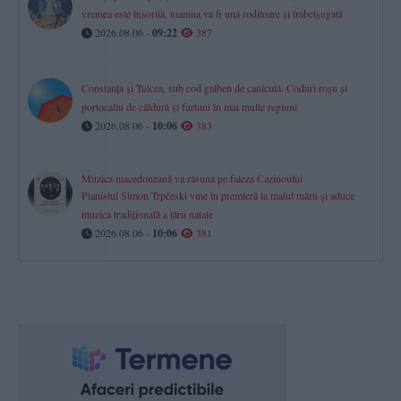
vremea este însorită, toamna va fi una roditoare și îmbelșugată
2026.08.06 -
09:22
387
Constanța și Tulcea, sub cod galben de caniculă. Coduri roșu și
portocaliu de căldură și furtuni în mai multe regiuni
2026.08.06 -
10:06
383
Muzica macedoneană va răsuna pe faleza Cazinoului
Pianistul Simon Trpčeski vine în premieră la malul mării și aduce
muzica tradițională a țării natale
2026.08.06 -
10:06
381