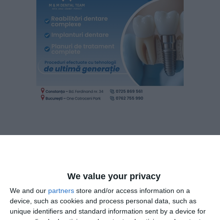
Cu privire la primul inculpat, din probatoriul administrat în
cauză, a rezultat următoarea situație de fapt:
We value your privacy
La data de la data de 08 aprilie 2026, inculpatul, aflat în
We and our
partners
store and/or access information on a
exercitarea atribuțiilor de serviciu, în biroul său din incinta
device, such as cookies and process personal data, such as
Parchetului de pe lângă Curtea de Apel Constanța, a primit
unique identifiers and standard information sent by a device for