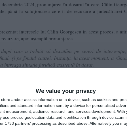
0 decembrie 2024, pronunţarea în dosarul în care Călin Geor
ale, până la soluţionarea cererii de recuzare a judecătoarei C
rezentat interesele lui Călin Georgescu în acest proces, a afi
e recuzare, apoi aşteaptă pronunţarea.
 după care a trebuit să discutăm pe cereri de intervenţie
 final, şi pe fondul cauzei. Instanţa, la acest moment, a răma
a întreaga situaţie juridică existentă în dosar.
are vor fi admise sau vor fi respinse şi rămâne acelaşi com
tăm pronunţarea”, a afirmat Marina Alexandru.
We value your privacy
store and/or access information on a device, such as cookies and pro
ifiers and standard information sent by a device for personalised adver
 care are de soluţionat acest dosar va face un ”salt în conşt
tent measurement, audience research and services development.
With 
cestei ţări”.
 use precise geolocation data and identification through device scanni
ur 1733 partners’ processing as described above. Alternatively you may 