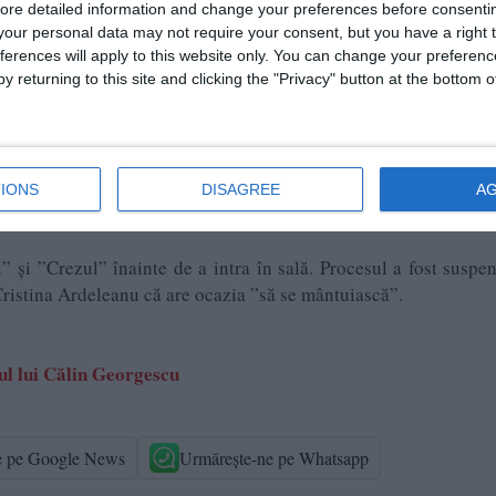
ore detailed information and change your preferences before consenti
eie la rândul ei, şi ca mamă, este leoaică, aşa că am credinţ
our personal data may not require your consent, but you have a right t
ferences will apply to this website only. You can change your preferen
l ei, poate să devină unul din marii eroi ai acestei ţări. Cont
y returning to this site and clicking the "Privacy" button at the bottom
u.
s-au adunat, luni, pe treptele Curţii de Apel Bucureşti şi peste 
IONS
DISAGREE
A
” şi ”Crezul” înainte de a intra în sală. Procesul a fost suspe
Cristina Ardeleanu că are ocazia ”să se mântuiască”.
nul lui Călin Georgescu
e pe Google News
Urmărește-ne pe Whatsapp