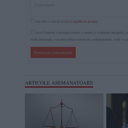
Am citit si sunt de acord cu
regulile de postare
.
Acest formular colectează numele, e-mailul şi conținutul mesajului, ast
multe informaţii, consultă politica noastră de confidenţialitate, unde vei 
Posteaza comentariul
ARTICOLE ASEMANATOARE