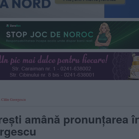
i Călin Georgescu
rești amână pronunțarea î
orgescu