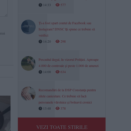
14:33
577
Ți-a fost spart contul de Facebook sau
Instagram? DNSC îți spune ce trebuie să
 mai
verifici
14:20
298
Pescuitul ilegal, în vizorul Poliției. Aproape
4.000 de controale și peste 1.000 de amenzi
14:00
634
Recomandări de la DSP Constanța pentru
zilele caniculare. Ce trebuie să facă
persoanele vârstnice și bolnavii cronici
13:48
378
VEZI TOATE STIRILE