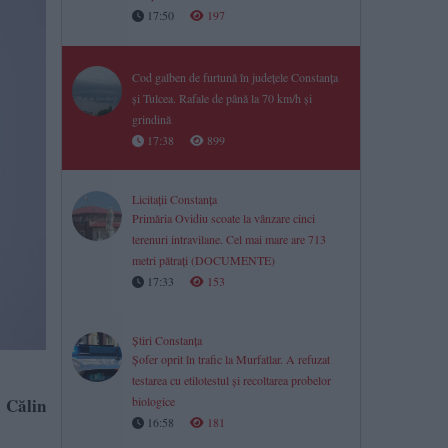
17:50
197
Cod galben de furtună în județele Constanța
și Tulcea. Rafale de până la 70 km/h și
grindină
17:38
899
Licitații Constanța
Primăria Ovidiu scoate la vânzare cinci
terenuri intravilane. Cel mai mare are 713
metri pătrați (DOCUMENTE)
17:33
153
Știri Constanța
Șofer oprit în trafic la Murfatlar. A refuzat
testarea cu etilotestul și recoltarea probelor
 Călin
biologice
16:58
181