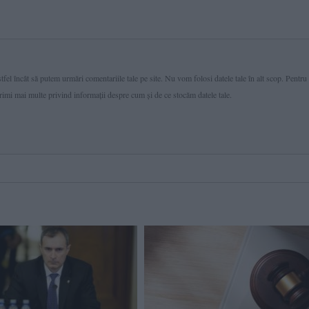
fel încât să putem urmări comentariile tale pe site. Nu vom folosi datele tale în alt scop. Pentru
primi mai multe privind informaţii despre cum și de ce stocăm datele tale.