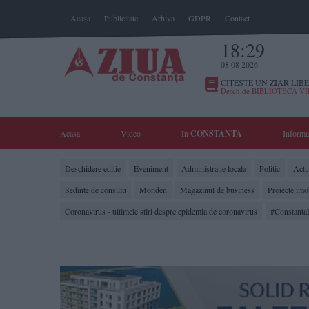
Acasa
Publicitate
Arhiva
GDPR
Contact
18:29
08 08 2026
CITESTE UN ZIAR LIBE
Deschide BIBLIOTECA V
Acasa
Video
In
CONSTANTA
Informa
Deschidere editie
Eveniment
Administratie locala
Politic
Actua
Sedinte de consiliu
Monden
Magazinul de business
Proiecte imo
Coronavirus - ultimele stiri despre epidemia de coronavirus
#Constanta