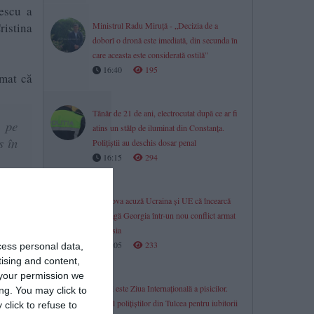
gescu a
ristina
Ministrul Radu Miruță - „Decizia de a
doborî o dronă este imediată, din secunda în
care aceasta este considerată ostilă”
16:40
195
rmat că
Tânăr de 21 de ani, electrocutat după ce ar fi
, pe
atins un stâlp de iluminat din Constanța.
s în
Polițiștii au deschis dosar penal
16:15
294
plet
Moscova acuză Ucraina și UE că încearcă
să atragă Georgia într-un nou conflict armat
cu Rusia
16:05
233
cess personal data,
tising and content,
iinţă”,
your permission we
Astăzi este Ziua Internațională a pisicilor.
ng. You may click to
Apelul polițiștilor din Tulcea pentru iubitorii
click to refuse to