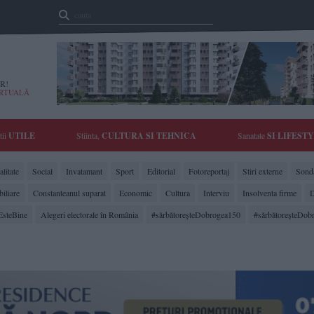
R!
IRTUALĂ
tii
UTILE
Stiinta,
CULTURA SI TEHNICA
Sanatate
SI LIFEST
litate
Social
Invatamant
Sport
Editorial
Fotoreportaj
Stiri externe
Sonda
biliare
Constanteanul suparat
Economic
Cultura
Interviu
Insolventa firme
D
EsteBine
Alegeri electorale în România
#sărbătoreşteDobrogea150
#sărbătoreşteDob