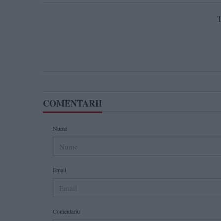
T
COMENTARII
Nume
Email
Comentariu