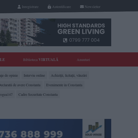
Inregistrare
Autentificare
Newsletter
YLE
Biblioteca
VIRTUALĂ
Anunturi
je de opinie
Interviu online
Achiziții, licitații, vânzări
eclaratii de avere Constanta
Evenimente in Constanta
rogea147
Cadre Securitate Constanta