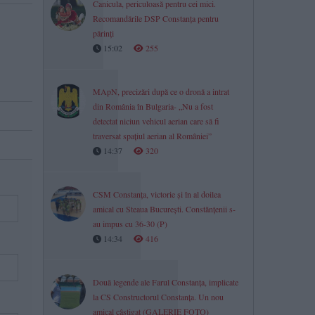
Canicula, periculoasă pentru cei mici.
Recomandările DSP Constanța pentru
părinți
15:02
255
MApN, precizări după ce o dronă a intrat
din România în Bulgaria- „Nu a fost
detectat niciun vehicul aerian care să fi
traversat spațiul aerian al României”
14:37
320
CSM Constanța, victorie și în al doilea
amical cu Steaua București. Constănțenii s-
au impus cu 36-30 (P)
14:34
416
Două legende ale Farul Constanța, implicate
la CS Constructorul Constanța. Un nou
amical câștigat (GALERIE FOTO)