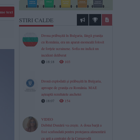
me text
STIRI CALDE
Drona prăbușită în Bulgaria, lângă granița
cu România, era un aparat-momeală folosit
de forțele ucrainene. Sofia nu indică un
incident deliberat
18:18
103
Dronă explodată și prăbușită în Bulgaria,
aproape de granița cu România. MAE
așteaptă rezultatele anchetei
18:07
154
VIDEO
Debitul Dunării va crește. A doua barjă a
fost scufundată pentru protejarea alimentării
cu apă a centralei de la Cernavodă